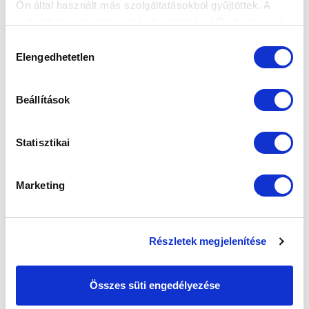
Ön által használt más szolgáltatásokból gyűjtöttek. A
weboldalon való böngészés folytatásával Ön hozzájárul a
sütik használatához.
Hozzájárulás
Elengedhetetlen
kiválasztása
Beállítások
Statisztikai
Marketing
Részletek megjelenítése
Összes süti engedélyezése