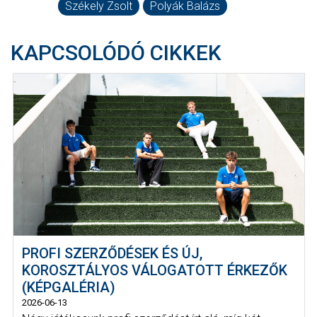
Székely Zsolt
Polyák Balázs
KAPCSOLÓDÓ CIKKEK
PROFI SZERZŐDÉSEK ÉS ÚJ,
KOROSZTÁLYOS VÁLOGATOTT ÉRKEZŐK
(KÉPGALÉRIA)
2026-06-13