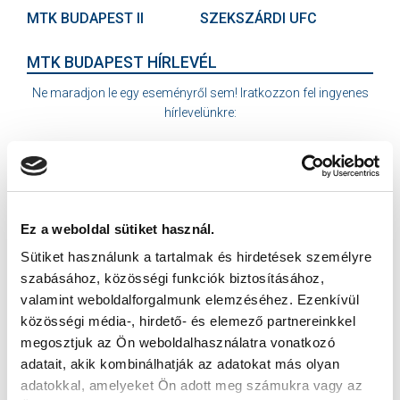
MTK BUDAPEST II
SZEKSZÁRDI UFC
MTK BUDAPEST HÍRLEVÉL
Ne maradjon le egy eseményről sem! Iratkozzon fel ingyenes
hírlevelünkre:
Ez a weboldal sütiket használ.
Elfogadom az
Adatvédelmi tájékoztatót
!
Sütiket használunk a tartalmak és hirdetések személyre
szabásához, közösségi funkciók biztosításához,
FELIRATKOZOM
valamint weboldalforgalmunk elemzéséhez. Ezenkívül
közösségi média-, hirdető- és elemező partnereinkkel
megosztjuk az Ön weboldalhasználatra vonatkozó
SZPONZOROK
adatait, akik kombinálhatják az adatokat más olyan
adatokkal, amelyeket Ön adott meg számukra vagy az