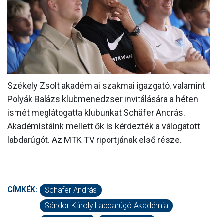
MÉRKŐZÉSEK
KLUB
GALÉRIA
SZURKOLÓI ÉLMÉNYEK
Székely Zsolt akadémiai szakmai igazgató, valamint
AKKREDITÁCIÓ
Polyák Balázs klubmenedzser invitálására a héten
ismét meglátogatta klubunkat Schäfer András.
Akadémistáink mellett ők is kérdezték a válogatott
labdarúgót. Az MTK TV riportjának első része.
CÍMKÉK:
Schafer András
Sándor Károly Labdarúgó Akadémia