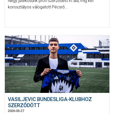
Négy játékosunk profi szerződést írt alá, míg két
korosztályos válogatott Pécsrő...
VASILJEVIC BUNDESLIGA-KLUBHOZ
SZERZŐDÖTT
2026-03-27