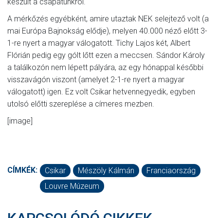
készült a csapatunkról.
A mérkőzés egyébként, amire utaztak NEK selejtező volt (a
mai Európa Bajnokság elődje), melyen 40.000 néző előtt 3-
1-re nyert a magyar válogatott. Tichy Lajos két, Albert
Flórián pedig egy gólt lőtt ezen a meccsen. Sándor Károly
a találkozón nem lépett pályára, az egy hónappal későbbi
visszavágón viszont (amelyet 2-1-re nyert a magyar
válogatott) igen. Ez volt Csikar hetvennegyedik, egyben
utolsó előtti szereplése a címeres mezben.
[image]
CÍMKÉK:
Csikar
Mészöly Kálmán
Franciaország
Louvre Múzeum