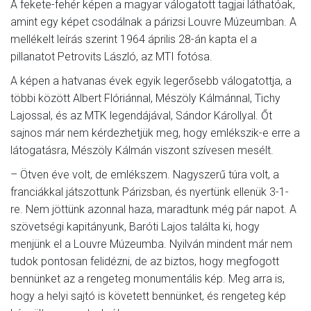
A fekete-fehér képen a magyar válogatott tagjai láthatóak,
amint egy képet csodálnak a párizsi Louvre Múzeumban. A
mellékelt leírás szerint 1964 április 28-án kapta el a
pillanatot Petrovits László, az MTI fotósa.
A képen a hatvanas évek egyik legerősebb válogatottja, a
többi között Albert Flóriánnal, Mészöly Kálmánnal, Tichy
Lajossal, és az MTK legendájával, Sándor Károllyal. Őt
sajnos már nem kérdezhetjük meg, hogy emlékszik-e erre a
látogatásra, Mészöly Kálmán viszont szívesen mesélt.
– Ötven éve volt, de emlékszem. Nagyszerű túra volt, a
franciákkal játszottunk Párizsban, és nyertünk ellenük 3-1-
re. Nem jöttünk azonnal haza, maradtunk még pár napot. A
szövetségi kapitányunk, Baróti Lajos találta ki, hogy
menjünk el a Louvre Múzeumba. Nyilván mindent már nem
tudok pontosan felidézni, de az biztos, hogy megfogott
bennünket az a rengeteg monumentális kép. Meg arra is,
hogy a helyi sajtó is követett bennünket, és rengeteg kép