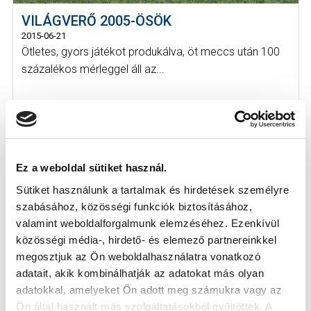
VILÁGVERŐ 2005-ÖSÖK
2015-06-21
Ötletes, gyors játékot produkálva, öt meccs után 100
százalékos mérleggel áll az...
Ez a weboldal sütiket használ.
Sütiket használunk a tartalmak és hirdetések személyre
szabásához, közösségi funkciók biztosításához,
valamint weboldalforgalmunk elemzéséhez. Ezenkívül
KÖVETKEZŐ MÉRKŐZÉS
közösségi média-, hirdető- és elemező partnereinkkel
2026-08-07 17:30
megosztjuk az Ön weboldalhasználatra vonatkozó
ÚJ HIDEGKUTI NÁNDOR STADION
adatait, akik kombinálhatják az adatokat más olyan
adatokkal, amelyeket Ön adott meg számukra vagy az
Ön által használt más szolgáltatásokból gyűjtöttek. A