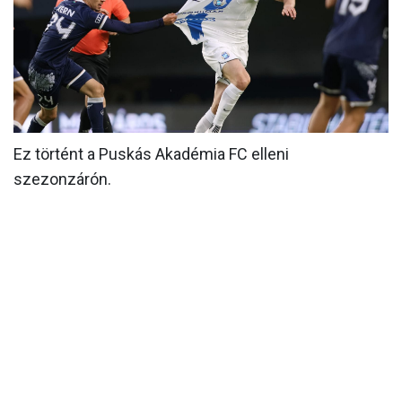
MÉRKŐZÉSEK
KLUB
GALÉRIA
SZURKOLÓI ÉLMÉNYEK
Ez történt a Puskás Akadémia FC elleni
AKKREDITÁCIÓ
szezonzárón.