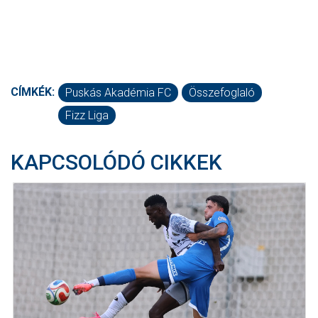
CÍMKÉK:
Puskás Akadémia FC
Összefoglaló
Fizz Liga
KAPCSOLÓDÓ CIKKEK