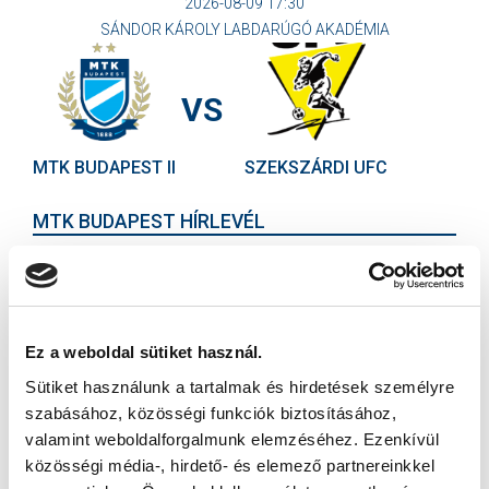
2026-08-09 17:30
SÁNDOR KÁROLY LABDARÚGÓ AKADÉMIA
VS
MTK BUDAPEST II
SZEKSZÁRDI UFC
MTK BUDAPEST HÍRLEVÉL
Ne maradjon le egy eseményről sem! Iratkozzon fel ingyenes
hírlevelünkre:
Ez a weboldal sütiket használ.
Sütiket használunk a tartalmak és hirdetések személyre
szabásához, közösségi funkciók biztosításához,
valamint weboldalforgalmunk elemzéséhez. Ezenkívül
Elfogadom az
Adatvédelmi tájékoztatót
!
közösségi média-, hirdető- és elemező partnereinkkel