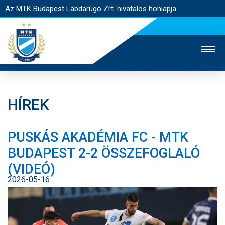
Az MTK Budapest Labdarúgó Zrt. hivatalos honlapja
HÍREK
MTK TV
UTÁNPÓTLÁS
NŐI SZAKÁG
PUSKÁS AKADÉMIA FC - MTK
JEGYÉRTÉKESÍTÉS
WEBSHOP
STADION
BUDAPEST 2-2 ÖSSZEFOGLALÓ
EGYESÜLET
KAPCSOLAT
(VIDEÓ)
2026-05-16
NYITÓLAP
HÍREK
CSAPATOK