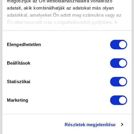
FELIRATKOZOM
megosztjuk az Ön weboldalhasználatra vonatkozó
adatait, akik kombinálhatják az adatokat más olyan
adatokkal, amelyeket Ön adott meg számukra vagy az
Ön által használt más szolgáltatásokból gyűjtöttek. A
SZPONZOROK
weboldalon való böngészés folytatásával Ön hozzájárul a
sütik használatához.
Hozzájárulás
Elengedhetetlen
kiválasztása
Beállítások
Statisztikai
Marketing
Részletek megjelenítése