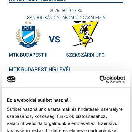
2026-08-09 17:30
SÁNDOR KÁROLY LABDARÚGÓ AKADÉMIA
VS
MTK BUDAPEST II
SZEKSZÁRDI UFC
MTK BUDAPEST HÍRLEVÉL
Ne maradjon le egy eseményről sem! Iratkozzon fel ingyenes
hírlevelünkre:
Ez a weboldal sütiket használ.
Sütiket használunk a tartalmak és hirdetések személyre
szabásához, közösségi funkciók biztosításához,
valamint weboldalforgalmunk elemzéséhez. Ezenkívül
Elfogadom az
Adatvédelmi tájékoztatót
!
közösségi média-, hirdető- és elemező partnereinkkel