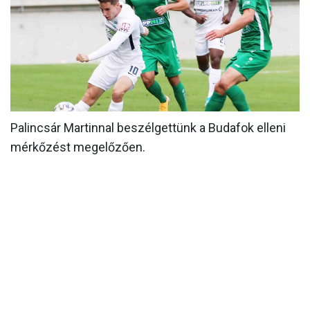
MÉRKŐZÉSEK
KLUB
GALÉRIA
SZURKOLÓI ÉLMÉNYEK
Palincsár Martinnal beszélgettünk a Budafok elleni
AKKREDITÁCIÓ
mérkőzést megelőzően.