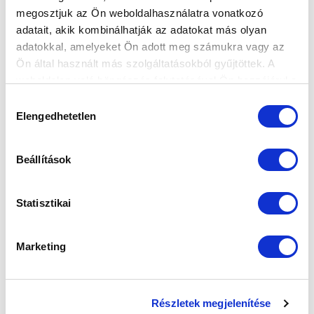
megosztjuk az Ön weboldalhasználatra vonatkozó
FELIRATKOZOM
adatait, akik kombinálhatják az adatokat más olyan
adatokkal, amelyeket Ön adott meg számukra vagy az
Ön által használt más szolgáltatásokból gyűjtöttek. A
SZPONZOROK
weboldalon való böngészés folytatásával Ön hozzájárul a
sütik használatához.
Hozzájárulás
Elengedhetetlen
kiválasztása
Beállítások
Statisztikai
Marketing
Részletek megjelenítése