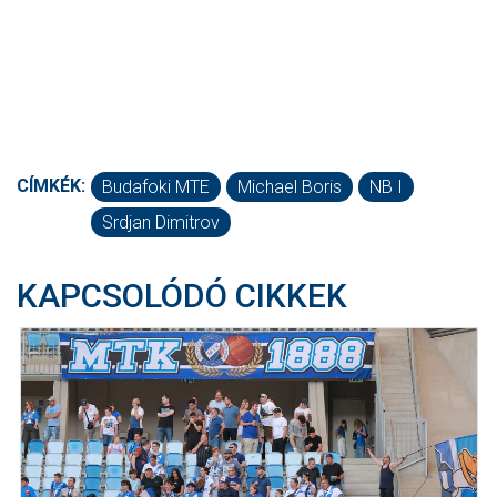
CÍMKÉK:
Budafoki MTE
Michael Boris
NB I
Srdjan Dimitrov
KAPCSOLÓDÓ CIKKEK