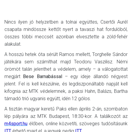
Nincs ilyen jó helyzetben a tolnai együttes, Csertői Aurél
csapata mindössze kettőt nyert a tavaszi hat fordulóból,
összes többi meccsét azonban elvesztette a zöld-fehér
alakulat.
A hosszú hetek óta sérült Ramos mellett, Torghelle Sándor
játékára sem számíthat majd Teodoru Vaszilisz. Némi
örömöt talán jelenthet a védelem, amely – a válogatottat
megjárt
Bese Barnabással
– egy ideje állandó négyest
jelent. Fel is kell készülnie, és legdiszponáltabb napját kell
kifognia az MTK védelemnek, a paksi Hahn, Balázs, Bartha
támadó trió ugyanis együtt, idén 12 gólos.
A tisztán magyar keretű Paks ellen április 2-án, szombaton
lép pályára az MTK Budapest, 18:30-kor. A találkozót az
m4sport.hu
élőben, online közvetíti, szöveges tudósításunk
ITT
érhető majd el, a jegyek pedig
ITT
.