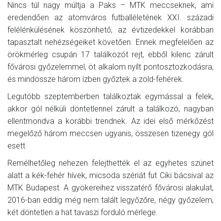
Nincs túl nagy múltja a Paks – MTK meccseknek, ami
eredendően az atomváros futballéletének XXI. századi
felélénkülésének köszönhető, az évtizedekkel korábban
tapasztalt nehézségeiket követően. Ennek megfelelően az
örökmérleg csupán 17 találkozót rejt, ebből kilenc zárult
fővárosi győzelemmel, öt alkalom nyílt pontosztozkodásra,
és mindössze három ízben győztek a zöld-fehérek.
Legutóbb szeptemberben találkoztak egymással a felek,
akkor gól nélküli döntetlennel zárult a találkozó, nagyban
ellentmondva a korábbi trendnek. Az idei első mérkőzést
megelőző három meccsen ugyanis, összesen tizenegy gól
esett.
Remélhetőleg nehezen felejthették el az egyhetes szünet
alatt a kék-fehér hívek, micsoda szériát fut Ciki bácsival az
MTK Budapest. A gyökereihez visszatérő fővárosi alakulat,
2016-ban eddig még nem talált legyőzőre, négy győzelem,
két döntetlen a hat tavaszi forduló mérlege.