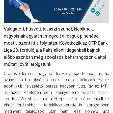
MÉRKŐZÉSEK
KLUB
GALÉRIA
Válogatott, húsvéti, tavaszi szünet, kicsiknek,
nagyoknak egyaránt megvolt a maguk pihenése,
SZURKOLÓI ÉLMÉNYEK
most viszont itt a folytatás. Következik az OTP Bank
AKKREDITÁCIÓ
Liga 28. fordulója, a Paks elleni idegenbeli bajnoki,
előbb azonban még szokásos beharangozónk, ahol
múltat, jövőt latolgatunk.
Örökös dilemma, hogy jót tesz-e a sportcsapatnak, ha
szünetel a bajnokság, leállnak kicsit a játékosok. Ez az
adott klub helyzetétől persze nagyban függ, így az MTK
Budapest esetében sem könnyű erre választ találni.
Teodoru Vaszilisz csapata elképesztő formába lendült az
elmúlt fordulókban – tartalékos kerettel is –sorozatosan
megnyert találkozók után nem lesz könnyű újra