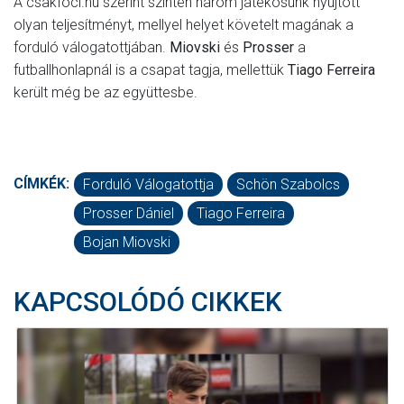
A csakfoci.hu szerint szintén három játékosunk nyújtott
olyan teljesítményt, mellyel helyet követelt magának a
forduló válogatottjában.
Miovski
és
Prosser
a
futballhonlapnál is a csapat tagja, mellettük
Tiago Ferreira
került még be az együttesbe.
CÍMKÉK:
Forduló Válogatottja
Schön Szabolcs
Prosser Dániel
Tiago Ferreira
Bojan Miovski
KAPCSOLÓDÓ CIKKEK