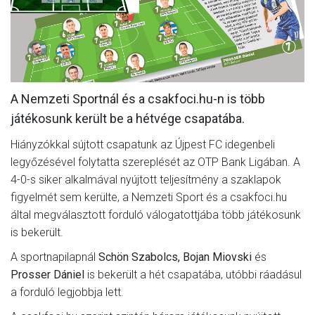
MÉRKŐZÉSEK
KLUB
GALÉRIA
A Nemzeti Sportnál és a csakfoci.hu-n is több
SZURKOLÓI ÉLMÉNYEK
játékosunk került be a hétvége csapatába.
AKKREDITÁCIÓ
Hiányzókkal sújtott csapatunk az Újpest FC idegenbeli
legyőzésével folytatta szereplését az OTP Bank Ligában. A
4-0-s siker alkalmával nyújtott teljesítmény a szaklapok
figyelmét sem kerülte, a Nemzeti Sport és a csakfoci.hu
által megválasztott forduló válogatottjába több játékosunk
is bekerült.
A sportnapilapnál
Schön Szabolcs, Bojan Miovski
és
Prosser Dániel
is bekerült a hét csapatába, utóbbi ráadásul
a forduló legjobbja lett.