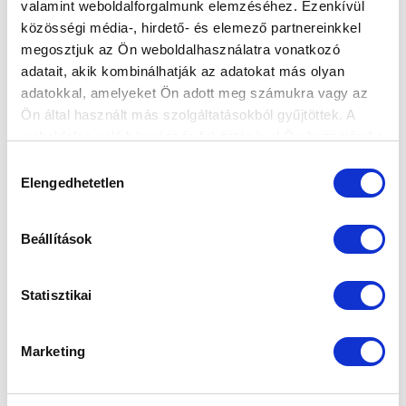
valamint weboldalforgalmunk elemzéséhez. Ezenkívül
közösségi média-, hirdető- és elemező partnereinkkel
megosztjuk az Ön weboldalhasználatra vonatkozó
Elfogadom az
Adatvédelmi tájékoztatót
!
adatait, akik kombinálhatják az adatokat más olyan
adatokkal, amelyeket Ön adott meg számukra vagy az
FELIRATKOZOM
Ön által használt más szolgáltatásokból gyűjtöttek. A
weboldalon való böngészés folytatásával Ön hozzájárul a
sütik használatához.
SZPONZOROK
Hozzájárulás
Elengedhetetlen
kiválasztása
Beállítások
Statisztikai
Marketing