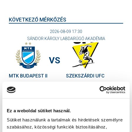
KÖVETKEZŐ MÉRKŐZÉS
2026-08-09 17:30
SÁNDOR KÁROLY LABDARÚGÓ AKADÉMIA
VS
MTK BUDAPEST II
SZEKSZÁRDI UFC
MTK BUDAPEST HÍRLEVÉL
Ne maradjon le egy eseményről sem! Iratkozzon fel ingyenes
hírlevelünkre:
Ez a weboldal sütiket használ.
Sütiket használunk a tartalmak és hirdetések személyre
szabásához, közösségi funkciók biztosításához,