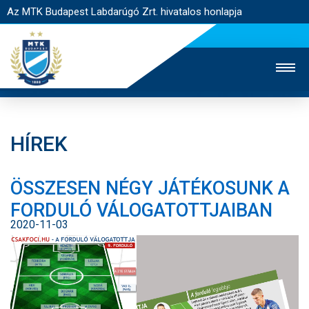
Az MTK Budapest Labdarúgó Zrt. hivatalos honlapja
HÍREK
MTK TV
UTÁNPÓTLÁS
NŐI SZAKÁG
ÖSSZESEN NÉGY JÁTÉKOSUNK A
JEGYÉRTÉKESÍTÉS
WEBSHOP
STADION
FORDULÓ VÁLOGATOTTJAIBAN
EGYESÜLET
KAPCSOLAT
2020-11-03
NYITÓLAP
HÍREK
CSAPATOK