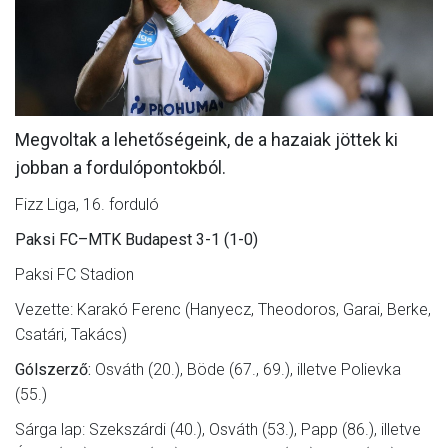
MÉRKŐZÉSEK
KLUB
GALÉRIA
Megvoltak a lehetőségeink, de a hazaiak jöttek ki
SZURKOLÓI ÉLMÉNYEK
jobban a fordulópontokból.
AKKREDITÁCIÓ
Fizz Liga, 16. forduló
Paksi FC–MTK Budapest 3-1 (1-0)
Paksi FC Stadion
Vezette: Karakó Ferenc (Hanyecz, Theodoros, Garai, Berke,
Csatári, Takács)
Gólszerző:
Osváth (20.), Böde (67., 69.), illetve Polievka
(55.)
Sárga lap: Szekszárdi (40.), Osváth (53.), Papp (86.), illetve