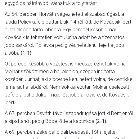
egygólos hátrányból várhattuk a folytatást.
Az 54. percben Horváth végezhetett el szabadrúgást, a
labda Polievka elé pattant, aki 14-ről lőtt, de Kovácsik leért
a bal alsóba tartó labdára. Egy perccel később már
Kovácsik is tehetetlen volt: Jurina adott be a tizenhatos
jobb sarkáról, Polievka pedig védhetetlenül fejelt a jobb
alsóba
(1-1)
.
Öt perccel később a vezetést is megszerezhettük volna:
Molnár szökött meg a bal oldalon, szépen indította
középen Jurinát, aki ziccerbe kerülhetett volna, de centikkel
lemaradt a labdáról. Nem sokkal ezután Molnár cselezett
befelé a bal oldalról, majd lőtt jobb a rövidre, de Kovácsik
leért.
A 67. percben Osváth távoli szabadrúgása jött ki Demjénről,
a kipattanót pedig Böde lőtte a kapunkba
(2-1)
.
A 69. percben Zeke bal oldali beadását Tóth fejelte