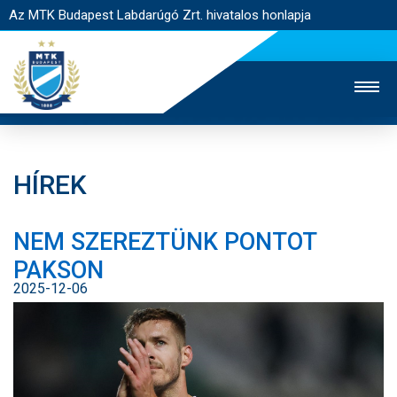
Az MTK Budapest Labdarúgó Zrt. hivatalos honlapja
HÍREK
MTK TV
UTÁNPÓTLÁS
NŐI SZAKÁG
NEM SZEREZTÜNK PONTOT
JEGYÉRTÉKESÍTÉS
WEBSHOP
STADION
PAKSON
EGYESÜLET
KAPCSOLAT
2025-12-06
NYITÓLAP
HÍREK
CSAPATOK