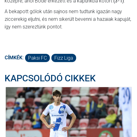
középre, ahol Böde érkezett és a kapunkba kotort
(3-1)
.
A bekapott gólok után sajnos nem tudtunk igazán nagy
ziccerekig eljutni, és nem sikerült bevenni a hazaiak kapuját,
így nem szereztünk pontot.
CÍMKÉK:
Paksi FC
Fizz Liga
KAPCSOLÓDÓ CIKKEK