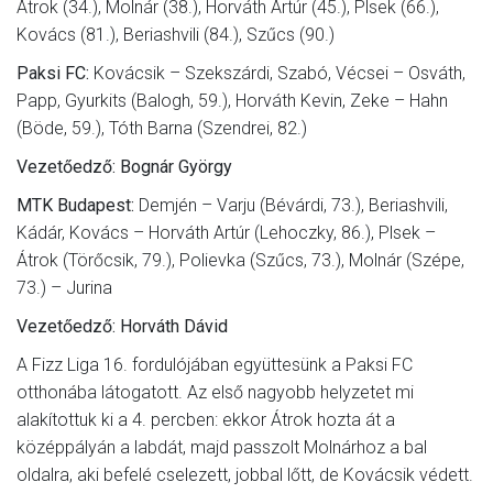
Átrok (34.), Molnár (38.), Horváth Artúr (45.), Plsek (66.),
Kovács (81.), Beriashvili (84.), Szűcs (90.)
Paksi FC:
Kovácsik – Szekszárdi, Szabó, Vécsei – Osváth,
Papp, Gyurkits (Balogh, 59.), Horváth Kevin, Zeke – Hahn
(Böde, 59.), Tóth Barna (Szendrei, 82.)
Vezetőedző: Bognár György
MTK Budapest:
Demjén – Varju (Bévárdi, 73.), Beriashvili,
Kádár, Kovács – Horváth Artúr (Lehoczky, 86.), Plsek –
Átrok (Törőcsik, 79.), Polievka (Szűcs, 73.), Molnár (Szépe,
73.) – Jurina
Vezetőedző: Horváth Dávid
A Fizz Liga 16. fordulójában együttesünk a Paksi FC
otthonába látogatott. Az első nagyobb helyzetet mi
alakítottuk ki a 4. percben: ekkor Átrok hozta át a
középpályán a labdát, majd passzolt Molnárhoz a bal
oldalra, aki befelé cselezett, jobbal lőtt, de Kovácsik védett.