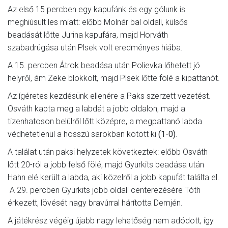
Az első 15 percben egy kapufánk és egy gólunk is
meghiúsult les miatt: előbb Molnár bal oldali, külsős
beadását lőtte Jurina kapufára, majd Horváth
szabadrúgása után Plsek volt eredményes hiába.
A 15. percben Átrok beadása után Polievka lőhetett jó
helyről, ám Zeke blokkolt, majd Plsek lőtte fölé a kipattanót.
Az ígéretes kezdésünk ellenére a Paks szerzett vezetést.
Osváth kapta meg a labdát a jobb oldalon, majd a
tizenhatoson belülről lőtt középre, a megpattanó labda
védhetetlenül a hosszú sarokban kötött ki
(1-0)
.
A találat után paksi helyzetek következtek: előbb Osváth
lőtt 20-ról a jobb felső fölé, majd Gyurkits beadása után
Hahn elé került a labda, aki közelről a jobb kapufát találta el.
A 29. percben Gyurkits jobb oldali centerezésére Tóth
érkezett, lövését nagy bravúrral hárította Demjén.
A játékrész végéig újabb nagy lehetőség nem adódott, így