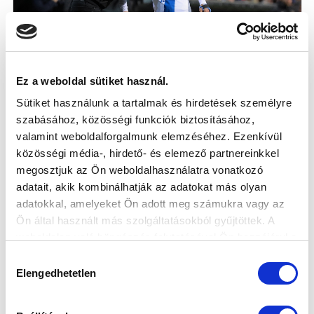
Ez a weboldal sütiket használ.
SZINTE MINDIG KAPOTT SEGÍTSÉGET A
Sütiket használunk a tartalmak és hirdetések személyre
PADRÓL A CSAPAT
szabásához, közösségi funkciók biztosításához,
2026-05-19
valamint weboldalforgalmunk elemzéséhez. Ezenkívül
A kimutatások szerint a tavasszal lejátszott 15
közösségi média-, hirdető- és elemező partnereinkkel
bajnokin rengeteg olyan gól és g...
megosztjuk az Ön weboldalhasználatra vonatkozó
adatait, akik kombinálhatják az adatokat más olyan
adatokkal, amelyeket Ön adott meg számukra vagy az
Ön által használt más szolgáltatásokból gyűjtöttek. A
weboldalon való böngészés folytatásával Ön hozzájárul a
sütik használatához.
Hozzájárulás
Elengedhetetlen
kiválasztása
KÖVETKEZŐ MÉRKŐZÉS