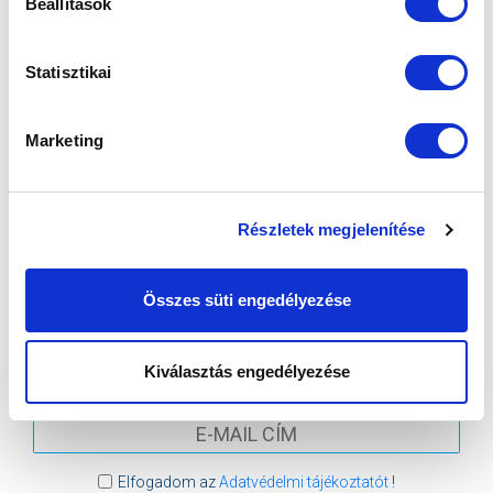
Beállítások
2026-08-09 17:30
SÁNDOR KÁROLY LABDARÚGÓ AKADÉMIA
Statisztikai
VS
Marketing
MTK BUDAPEST II
SZEKSZÁRDI UFC
Részletek megjelenítése
MTK BUDAPEST HÍRLEVÉL
Ne maradjon le egy eseményről sem! Iratkozzon fel ingyenes
Összes süti engedélyezése
hírlevelünkre:
Kiválasztás engedélyezése
Elfogadom az
Adatvédelmi tájékoztatót
!