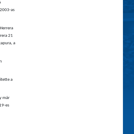
ó
a 2003-as
 Herrera
rrera 21
kapura, a
on
tette a
ny már
U19-es