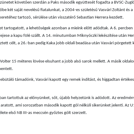
 szünetet követően szerdán a Paks második együttesét fogadta a BVSC-Zugl
őbe két saját nevelésű fiatalunkat, a 2004-es születésű Vasvári Zoltánt és 
eretéhez tartozó, sérülése után visszatérő Sebastian Herrera kezdett.
tet tartogatott, a lehetőségek azonban a mieink előtt adódtak. A 6. percben
o fejese a kapu fölé szállt. A 14. minutumban Miknyóczki lekészítése után He
sztett célt, a 26.-ban pedig Kaka jobb oldali beadása után Vasvári pörgetett 
 Volter 15 méteres lövése elsuhant a jobb alsó sarok mellett. A másik oldal
mentett.
ebütáló támadónk, Vasvári kapott egy remek indítást, és higgadtan értékesí
rában tartottuk az előnyünket, sőt, újabb helyzetünk is adódott. Az eredmé
ratott, ami sorozatban második kapott gól nélküli sikerünket jelenti. Az 
lete első NB III-as meccsén győztes gólt szerzett.