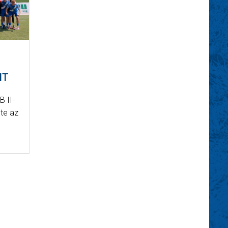
NT
B II-
te az