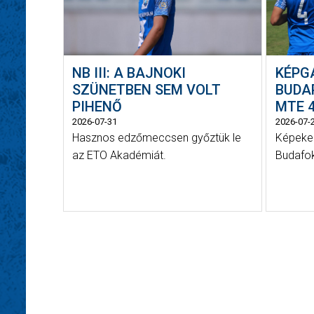
NB III: A BAJNOKI
KÉPG
SZÜNETBEN SEM VOLT
BUDAP
PIHENŐ
MTE 4
2026-07-31
2026-07-
Hasznos edzőmeccsen győztük le
Képeken
az ETO Akadémiát.
Budafok 