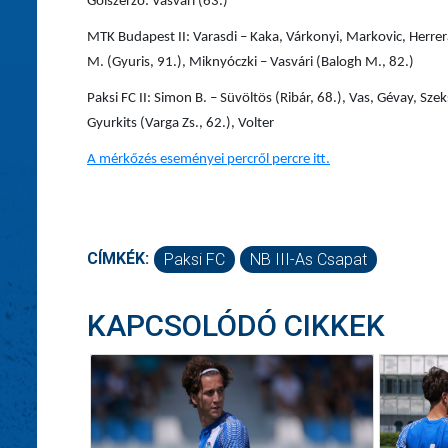
Gólszerző
: Vasvári (63.)
MTK Budapest II
: Varasdi – Kaka, Várkonyi, Markovic, Herrer
M. (Gyuris, 91.), Miknyóczki – Vasvári (Balogh M., 82.)
Paksi FC II
: Simon B. – Süvöltös (Ribár, 68.), Vas, Gévay, Szek
Gyurkits (Varga Zs., 62.), Volter
A mérkőzés eseményei percről percre itt.
CÍMKÉK:
Paksi FC
NB III-As Csapat
KAPCSOLÓDÓ CIKKEK