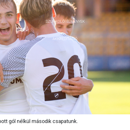
GALÉRIA
SZURKOLÓI ÉLMÉNYEK
AKKREDITÁCIÓ
tt gól nélkül második csapatunk.