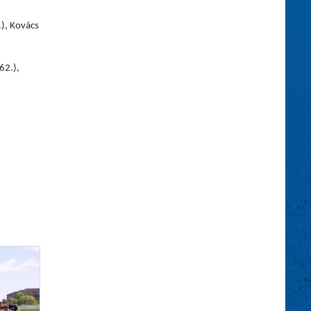
.), Kovács
62.),