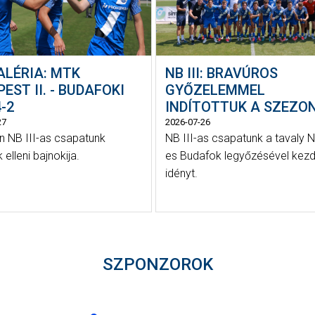
ALÉRIA: MTK
NB III: BRAVÚROS
EST II. - BUDAFOKI
GYŐZELEMMEL
-2
INDÍTOTTUK A SZEZO
27
2026-07-26
 NB III-as csapatunk
NB III-as csapatunk a tavaly N
elleni bajnokija.
es Budafok legyőzésével kezd
idényt.
SZPONZOROK