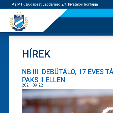
Az MTK Budapest Labdarúgó Zrt. hivatalos honlapja
HÍREK
NB III: DEBÜTÁLÓ, 17 ÉVES
PAKS II ELLEN
2021-09-22