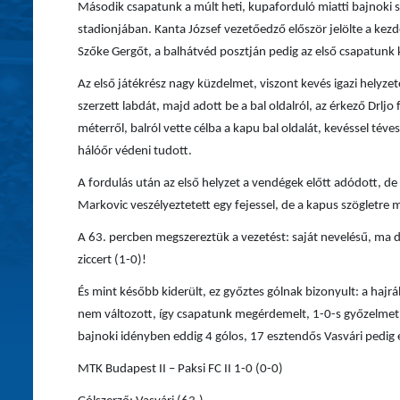
Második csapatunk a múlt heti, kupaforduló miatti bajnoki
stadionjában. Kanta József vezetőedző először jelölte a kezd
Szőke Gergőt, a balhátvéd posztján pedig az első csapatunk k
Az első játékrész nagy küzdelmet, viszont kevés igazi helyze
szerzett labdát, majd adott be a bal oldalról, az érkező Drlj
méterről, balról vette célba a kapu bal oldalát, kevéssel téve
hálóőr védeni tudott.
A fordulás után az első helyzet a vendégek előtt adódott, de
Markovic veszélyeztetett egy fejessel, de a kapus szögletre 
A 63. percben megszereztük a vezetést: saját nevelésű, ma d
ziccert (1-0)!
És mint később kiderült, ez győztes gólnak bizonyult: a haj
nem változott, így csapatunk megérdemelt, 1-0-s győzelmet a
bajnoki idényben eddig 4 gólos, 17 esztendős Vasvári pedig é
MTK Budapest II – Paksi FC II 1-0 (0-0)