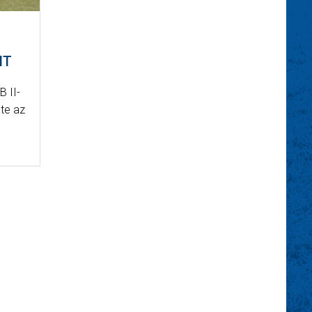
NT
B II-
te az