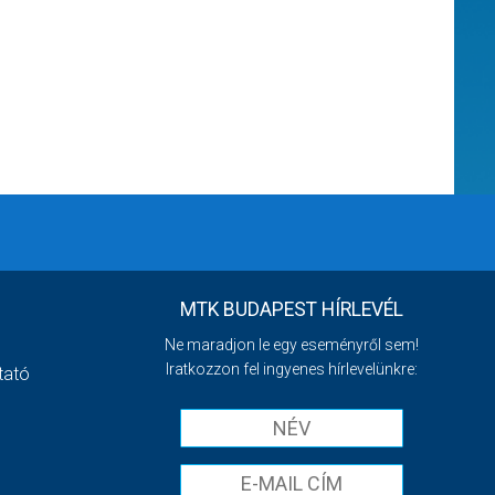
MTK BUDAPEST HÍRLEVÉL
Ne maradjon le egy eseményről sem!
Iratkozzon fel ingyenes hírlevelünkre:
tató