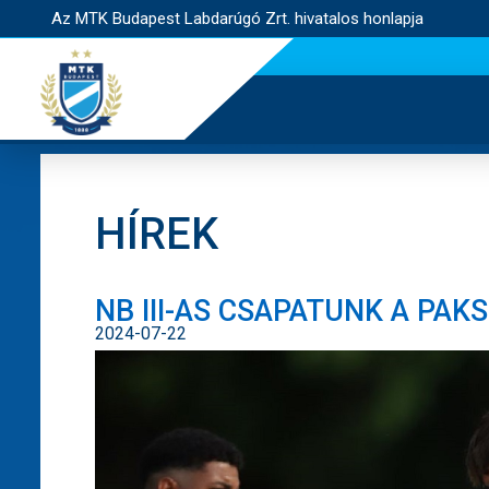
Az MTK Budapest Labdarúgó Zrt. hivatalos honlapja
HÍREK
NB III-AS CSAPATUNK A PAK
2024-07-22