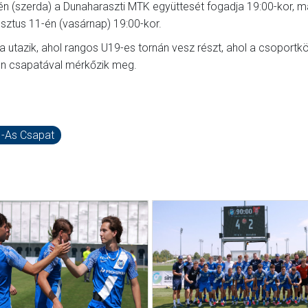
n (szerda) a Dunaharaszti MTK együttesét fogadja 19:00-kor, m
sztus 11-én (vasárnap) 19:00-kor.
utazik, ahol rangos U19-es tornán vesz részt, ahol a csoportkö
llen csapatával mérkőzik meg.
I-As Csapat