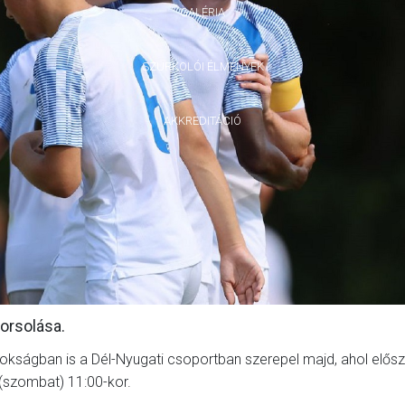
GALÉRIA
SZURKOLÓI ÉLMÉNYEK
AKKREDITÁCIÓ
sorsolása.
kságban is a Dél-Nyugati csoportban szerepel majd, ahol elősz
 (szombat) 11:00-kor.