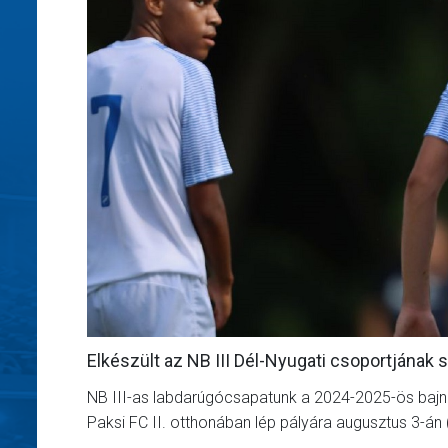
Elkészült az NB III Dél-Nyugati csoportjának 
NB III-as labdarúgócsapatunk a 2024-2025-ös bajno
Paksi FC II. otthonában lép pályára augusztus 3-án