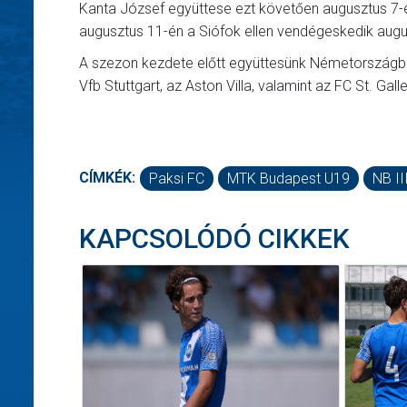
Kanta József együttese ezt követően augusztus 7-é
augusztus 11-én a Siófok ellen vendégeskedik augu
A szezon kezdete előtt együttesünk Németországba 
Vfb Stuttgart, az Aston Villa, valamint az FC St. Ga
CÍMKÉK:
Paksi FC
MTK Budapest U19
NB II
KAPCSOLÓDÓ CIKKEK