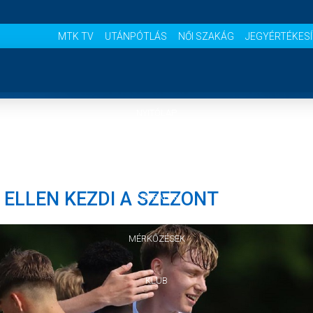
MTK TV
UTÁNPÓTLÁS
NŐI SZAKÁG
JEGYÉRTÉKES
NYITÓLAP
HÍREK
S ELLEN KEZDI A SZEZONT
CSAPATOK
MÉRKŐZÉSEK
KLUB