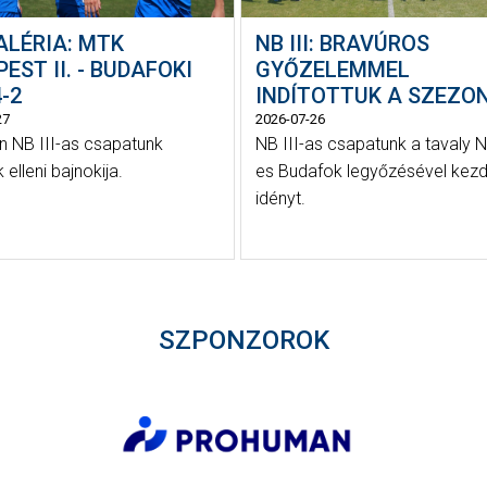
ALÉRIA: MTK
NB III: BRAVÚROS
EST II. - BUDAFOKI
GYŐZELEMMEL
-2
INDÍTOTTUK A SZEZO
27
2026-07-26
 NB III-as csapatunk
NB III-as csapatunk a tavaly N
elleni bajnokija.
es Budafok legyőzésével kezd
idényt.
SZPONZOROK