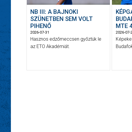
NB III: A BAJNOKI
KÉPG
SZÜNETBEN SEM VOLT
BUDAP
PIHENŐ
MTE 4
2026-07-31
2026-07-
Hasznos edzőmeccsen győztük le
Képeken
az ETO Akadémiát.
Budafok 