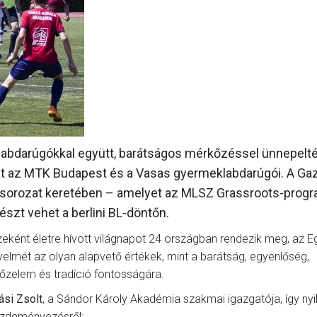
GALÉRIA
SZURKOLÓI ÉLMÉNYEK
AKKREDITÁCIÓ
 labdarúgókkal együtt, barátságos mérkőzéssel ünnepelt
át az MTK Budapest és a Vasas gyermeklabdarúgói. A G
nysorozat keretében – amelyet az MLSZ Grassroots-progr
szt vehet a berlini BL-döntőn.
eként életre hívott világnapot 24 országban rendezik meg, az E
 figyelmét az olyan alapvető értékek, mint a barátság, egyenlőség,
yőzelem és tradíció fontosságára.
si Zsolt
, a Sándor Károly Akadémia szakmai igazgatója, így nyi
ezdeményezésről: