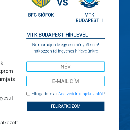
VS
BFC SIÓFOK
MTK
BUDAPEST II
MTK BUDAPEST HÍRLEVÉL
Ne maradjon le egy eseményről sem!
Iratkozzon fel ingyenes hírlevelünkre:
ék
azprom
amja is
Elfogadom az
Adatvédelmi tájékoztatót
!
gyesült
FELIRATKOZOM
latkozott