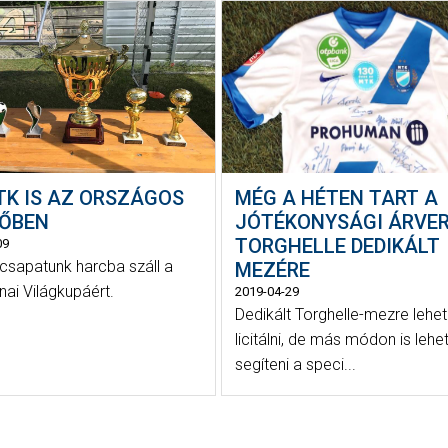
TK IS AZ ORSZÁGOS
MÉG A HÉTEN TART A
ŐBEN
JÓTÉKONYSÁGI ÁRVE
TORGHELLE DEDIKÁLT
09
csapatunk harcba száll a
MEZÉRE
nai Világkupáért.
2019-04-29
Dedikált Torghelle-mezre lehet
licitálni, de más módon is lehe
segíteni a speci...