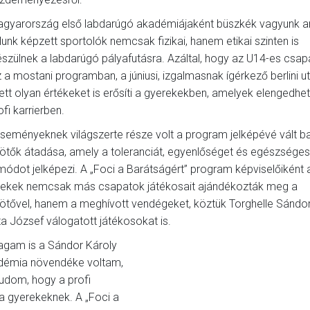
gyarország első labdarúgó akadémiájaként büszkék vagyunk ar
lunk képzett sportolók nemcsak fizikai, hanem etikai szinten is
észülnek a labdarúgó pályafutásra. Azáltal, hogy az U14-es csap
 a mostani programban, a júniusi, izgalmasnak ígérkező berlini u
ett olyan értékeket is erősíti a gyerekekben, amelyek elengedhe
ofi karrierben.
seményeknek világszerte része volt a program jelképévé vált b
ötők átadása, amely a toleranciát, egyenlőséget és egészséges
módot jelképezi. A „Foci a Barátságért” program képviselőiként 
rekek nemcsak más csapatok játékosait ajándékozták meg a
ötővel, hanem a meghívott vendégeket, köztük Torghelle Sándo
a József válogatott játékosokat is.
gam is a Sándor Károly
démia növendéke voltam,
tudom, hogy a profi
a gyerekeknek. A „Foci a