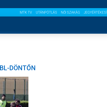
MTK TV
UTÁNPÓTLÁS
NŐI SZAKÁG
JEGYÉRTÉKES
NYITÓLAP
HÍREK
 BL-DÖNTŐN
CSAPATOK
MÉRKŐZÉSEK
KLUB