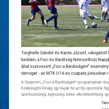
Torghelle Sándor és Kanta József, válogatott
kedden, a Foci és Barátság Nemzetközi Napj
által szervezett „Foci a Barátságért” esemé
támogat - az MTK U14-es csapata júniusban ré
A Gazprom, „Foci a Barátságért” programjának rész
Királyságtól Kínáig, így hívják fel az ifjú sportolók
sportszerűség, egészség, béke, elkötelezettség, g
Tamá
a k