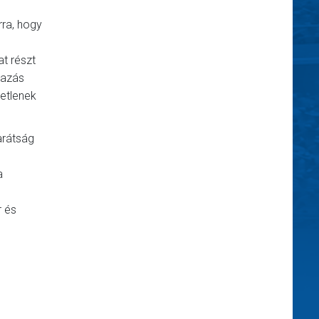
ra, hogy
at részt
tazás
tetlenek
arátság
a
r és