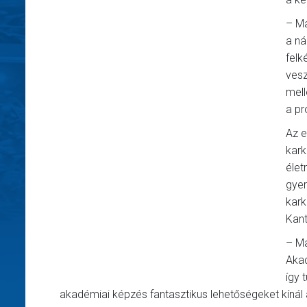
– Ma
a ná
felk
vesz
mell
a pr
Az e
kark
élet
gye
kark
Kant
– Ma
Aka
így 
akadémiai képzés fantasztikus lehetőségeket kínál 