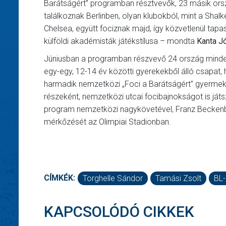
Barátságért” programban résztvevők, 23 másik ors
találkoznak Berlinben, olyan klubokból, mint a Shal
Chelsea, együtt fociznak majd, így közvetlenül tapa
külföldi akadémisták játékstílusa – mondta
Kanta J
Júniusban a programban részvevő 24 ország mindeg
egy-egy, 12-14 év közötti gyerekekből álló csapat,
harmadik nemzetközi „Foci a Barátságért” gyerme
részeként, nemzetközi utcai focibajnokságot is játs
program nemzetközi nagykövetével, Franz Beckenbau
mérkőzését az Olimpiai Stadionban.
CÍMKÉK:
Torghelle Sándor
Tamási Zsolt
BL
KAPCSOLÓDÓ CIKKEK