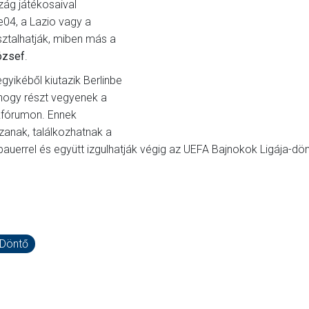
zág játékosaival
ke04, a Lazio vagy a
sztalhatják, miben más a
ózsef
.
yikéből kiutazik Berlinbe
 hogy részt vegyenek a
kfórumon. Ennek
zanak, találkozhatnak a
errel és együtt izgulhatják végig az UEFA Bajnokok Ligája-dö
-Döntő