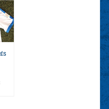
RÉS
t