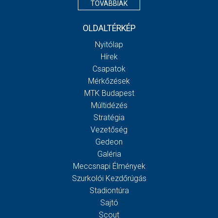
TOVÁBBIAK
OLDALTÉRKÉP
Nyitólap
Hírek
Csapatok
Mérkőzések
MTK Budapest
Múltidézés
Stratégia
Vezetőség
Gedeon
Galéria
Meccsnapi Élmények
Szurkolói Kezdőrúgás
Stadiontúra
Sajtó
Scout