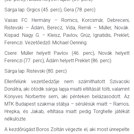
Sárga lap: Grgics (45. perc), Gera (78. perc)
Vasas FC: Hermány – Romics, Korcsmár, Debreceni,
Ristevski – Ádám, Berecz, Vida, Remili – Müller, Novák.
Kispad: Nagy G. – Kleisz, Pavlov, Grúz, Ignatidis, Preklet,
Ferenczi. Vezetőedző: Michael Oenning.
Csere: Müller helyett Pavlov (46. perc), Novák helyett
Ferenczi (77. perc), Ádám helyett Preklet (86. perc).
Sárga lap: Ristevski (80. perc)
Ellenfelünk vezetőedzője nem számíthatott Szivacski
Donátra, aki ötödik sárga lapja miatti eltiltását tölti, valamint
Könyves Norbertre sem, aki pénteken belázasodott. Az
MTK Budapest szakmai stábja – sérülésük miatt – Ramos,
Hrepka, és Jakab, eltiltása miatt pedig Torghelle játékát
nélkülözte.
A kezdőrúgást Boros Zoltán végezte el, aki most ünnepelte