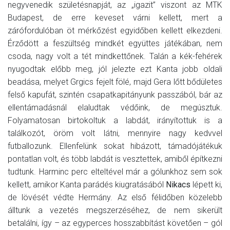
negyvenedik születésnapját, az „igazit” viszont az MTK
Budapest, de erre keveset várni kellett, mert a
zárófordulóban öt mérkőzést egyidőben kellett elkezdeni.
Érződött a feszültség mindkét együttes játékában, nem
csoda, nagy volt a tét mindkettőnek. Talán a kék-fehérek
nyugodtak előbb meg, jól jelezte ezt Kanta jobb oldali
beadása, melyet Grgics fejelt fölé, majd Gera lőtt bődületes
felső kapufát, szintén csapatkapitányunk passzából, bár az
ellentámadásnál elaludtak védőink, de megúsztuk.
Folyamatosan birtokoltuk a labdát, irányítottuk is a
találkozót, öröm volt látni, mennyire nagy kedvvel
futballozunk. Ellenfelünk sokat hibázott, támadójátékuk
pontatlan volt, és több labdát is vesztettek, amiből építkezni
tudtunk. Harminc perc elteltével már a gólunkhoz sem sok
kellett, amikor Kanta parádés kiugratásából
Nikacs
lépett ki,
de lövését védte Hermány. Az első félidőben közelebb
álltunk a vezetés megszerzéséhez, de nem sikerült
betalálni, így – az egyperces hosszabbítást követően – gól