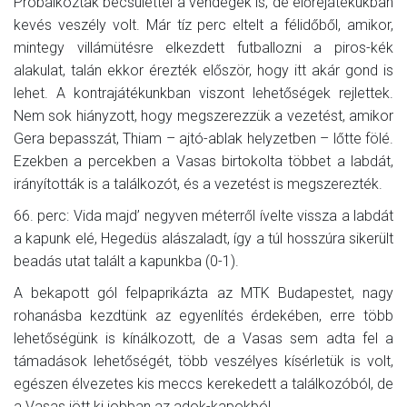
Próbálkoztak becsülettel a vendégek is, de előrejátékukban
kevés veszély volt. Már tíz perc eltelt a félidőből, amikor,
mintegy villámütésre elkezdett futballozni a piros-kék
alakulat, talán ekkor érezték először, hogy itt akár gond is
lehet. A kontrajátékunkban viszont lehetőségek rejlettek.
Nem sok hiányzott, hogy megszerezzük a vezetést, amikor
Gera bepasszát, Thiam – ajtó-ablak helyzetben – lőtte fölé.
Ezekben a percekben a Vasas birtokolta többet a labdát,
irányították is a találkozót, és a vezetést is megszerezték.
66. perc: Vida majd’ negyven méterről ívelte vissza a labdát
a kapunk elé, Hegedüs alászaladt, így a túl hosszúra sikerült
beadás utat talált a kapunkba (0-1).
A bekapott gól felpaprikázta az MTK Budapestet, nagy
rohanásba kezdtünk az egyenlítés érdekében, erre több
lehetőségünk is kínálkozott, de a Vasas sem adta fel a
támadások lehetőségét, több veszélyes kísérletük is volt,
egészen élvezetes kis meccs kerekedett a találkozóból, de
a Vasas jött ki jobban az adok-kapokból.