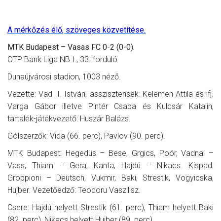
A mérkőzés élő, szöveges közvetítése.
MTK Budapest – Vasas FC 0-2 (0-0).
OTP Bank Liga NB I., 33. forduló
Dunaújvárosi stadion, 1003 néző.
Vezette: Vad II. István, asszisztensek: Kelemen Attila és ifj.
Varga Gábor illetve Pintér Csaba és Kulcsár Katalin,
tartalék-játékvezető: Huszár Balázs.
Gólszerzők: Vida (66. perc), Pavlov (90. perc).
MTK Budapest: Hegedüs – Bese, Grgics, Poór, Vadnai –
Vass, Thiam – Gera, Kanta, Hajdú – Nikacs. Kispad:
Groppioni – Deutsch, Vukmir, Baki, Strestik, Vogyicska,
Hujber. Vezetőedző: Teodoru Vaszilisz.
Csere: Hajdú helyett Strestik (61. perc), Thiam helyett Baki
(82. perc), Nikacs helyett Hujber (89. perc).