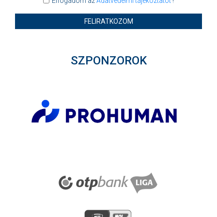
Elfogadom az
Adatvédelmi tájékoztatót
!
FELIRATKOZOM
SZPONZOROK