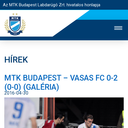
Az MTK Budapest Labdarúgó Zrt. hivatalos honlapja
HÍREK
MTK TV
UTÁNPÓTLÁS
NŐI SZAKÁG
MTK BUDAPEST – VASAS FC 0-2
JEGYÉRTÉKESÍTÉS
WEBSHOP
STADION
(0-0) (GALÉRIA)
EGYESÜLET
KAPCSOLAT
2016-04-30
NYITÓLAP
HÍREK
CSAPATOK