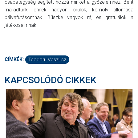
csapategység segített hozzá minket a győzelemhez. Bent
maradtunk, ennek nagyon örülök, komoly állomása
pályafutásomnak. Büszke vagyok rá, és gratulálok a
játékosaimnak.
CÍMKÉK:
Teodoru Vaszilisz
KAPCSOLÓDÓ CIKKEK