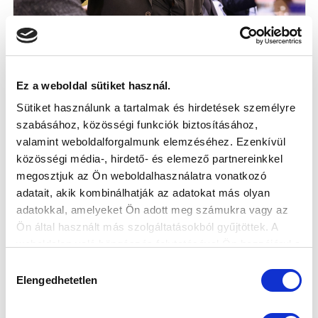
"SOKSZOR EGY JÓ MONDAT TÖBBET ÉR,
MINT EGY JÓ EDZÉS" - ÉLETMŰDÍJAS
Ez a weboldal sütiket használ.
INTERJÚ (VIDEÓ)
Sütiket használunk a tartalmak és hirdetések személyre
2025-03-11
szabásához, közösségi funkciók biztosításához,
Idén lett az MTK Budapest életműdíjasa Teodoru
valamint weboldalforgalmunk elemzéséhez. Ezenkívül
Vaszilisz, aki edzőként - különbö...
közösségi média-, hirdető- és elemező partnereinkkel
megosztjuk az Ön weboldalhasználatra vonatkozó
adatait, akik kombinálhatják az adatokat más olyan
adatokkal, amelyeket Ön adott meg számukra vagy az
Ön által használt más szolgáltatásokból gyűjtöttek. A
weboldalon való böngészés folytatásával Ön hozzájárul a
sütik használatához.
Hozzájárulás
Elengedhetetlen
kiválasztása