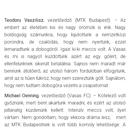
Teodoru Vaszilisz
, vezetőedző (MTK Budapest): – Az
embert az életében kis és nagy örömök is érik. Nagy
boldogság számunkra, hogy kijutottunk a nemzetközi
porondra, de csalódás, hogy nem nyertünk, ezzel
lemaradtunk a dobogóról. Igazi ki-ki meccs volt. A Vasas
és mi is nagyot küzdöttünk azért az egy gólért, de
ellenfelünknek sikerült betalálnia. Sajnos nem maradt már
bennünk átütőerő, az utolsó három fordulóban elfogytunk,
amit az is hűen tükröz, hogy nem szereztünk gólt. Sajnálom,
hogy nem tudtam dobogóra vezetni a csapatomat.
Michael Oenning
, vezetőedző (Vasas FC): – Kötelező volt
győznünk, mert bent akartunk maradni, és ezért az utolsó
pillanatig küzdenünk kellett. Intenzív meccs volt, ilyet
vártam. Nem gondoltam, hogy ekkora dráma lesz, mert
az MTK Budapestnek is volt több komoly lehetősége. A