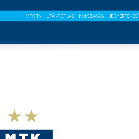
MTK TV
UTÁNPÓTLÁS
NŐI SZAKÁG
JEGYÉRTÉKES
NYITÓLAP
HÍREK
CSAPATOK
MÉRKŐZÉSEK
KLUB