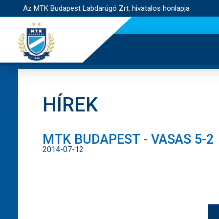
Az MTK Budapest Labdarúgó Zrt. hivatalos honlapja
HÍREK
MTK BUDAPEST - VASAS 5-2
2014-07-12