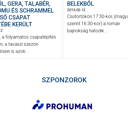
L, GERA, TALABÉR,
BELEKBŐL
OMU ÉS SCHRAMMEL
2015-02-12
Csütörtökön 17:30-kor, (magya
LSŐ CSAPAT
TÉBE KERÜLT
szerint 16:30-kor) a román
bajnokság hatodik...
12
 a folyamatos csapatépítés
n, a tavaszi szezon
sein is azok...
SZPONZOROK