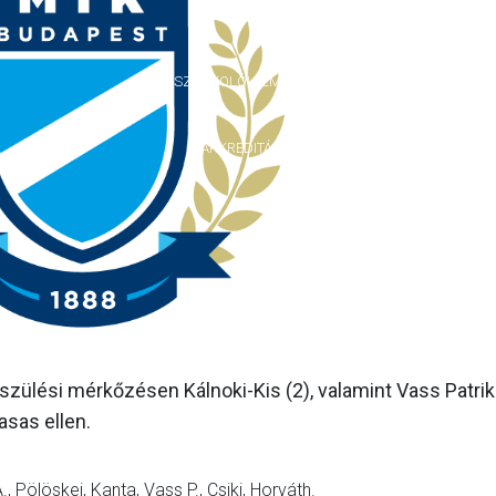
GALÉRIA
SZURKOLÓI ÉLMÉNYEK
AKKREDITÁCIÓ
ülési mérkőzésen Kálnoki-Kis (2), valamint Vass Patrik.
asas ellen.
 Pölöskei, Kanta, Vass P., Csiki, Horváth.