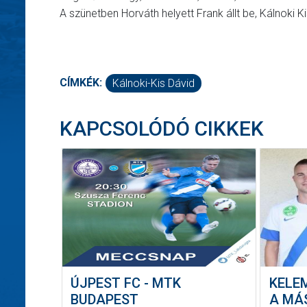
A szünetben Horváth helyett Frank állt be, Kálnoki Ki
CÍMKÉK:
Kálnoki-Kis Dávid
KAPCSOLÓDÓ CIKKEK
ÚJPEST FC - MTK
KELEM
BUDAPEST
A MÁ