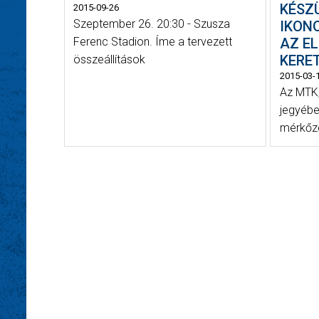
KÉSZÜ
2015-09-26
Szeptember 26. 20:30 - Szusza
IKON
Ferenc Stadion. Íme a tervezett
AZ E
KERE
összeállítások
2015-03-
Az MTK,
jegyébe
mérkőzé