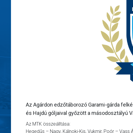
Az Agárdon edzőtáborozó Garami-gárda felkész
és Hajdú góljaival győzött a másodosztályú V
Az MTK összeálltása:
Hegedűs – Nagy, Kálnoki-Kis, Vukmir, Poór – Vass Á.,