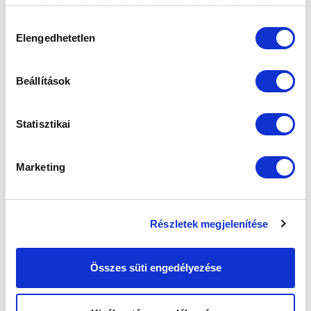
weboldalon való böngészés folytatásával Ön hozzájárul a
sütik használatához.
Hozzájárulás
Elengedhetetlen
kiválasztása
Beállítások
Statisztikai
KÖVETKEZŐ MÉRKŐZÉS
Marketing
2026-08-09 17:30
SÁNDOR KÁROLY LABDARÚGÓ AKADÉMIA
Részletek megjelenítése
VS
Összes süti engedélyezése
MTK BUDAPEST II
SZEKSZÁRDI UFC