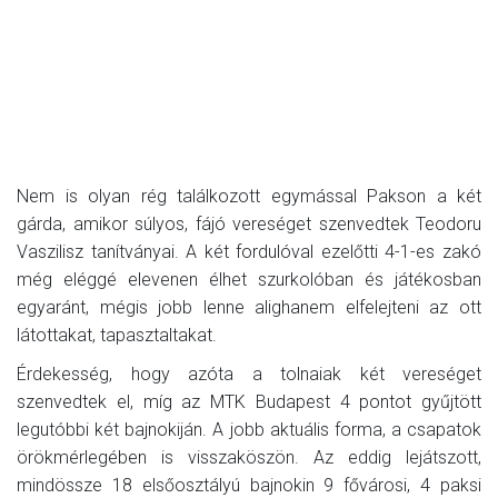
Nem is olyan rég találkozott egymással Pakson a két
gárda, amikor súlyos, fájó vereséget szenvedtek Teodoru
Vaszilisz tanítványai. A két fordulóval ezelőtti 4-1-es zakó
még eléggé elevenen élhet szurkolóban és játékosban
egyaránt, mégis jobb lenne alighanem elfelejteni az ott
látottakat, tapasztaltakat.
Érdekesség, hogy azóta a tolnaiak két vereséget
szenvedtek el, míg az MTK Budapest 4 pontot gyűjtött
legutóbbi két bajnokiján. A jobb aktuális forma, a csapatok
örökmérlegében is visszaköszön. Az eddig lejátszott,
mindössze 18 elsőosztályú bajnokin 9 fővárosi, 4 paksi