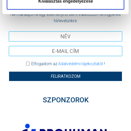
Kiválasztás engedélyezése
MTK BUDAPEST HÍRLEVÉL
Ne maradjon le egy eseményről sem! Iratkozzon fel ingyenes
hírlevelünkre:
Elfogadom az
Adatvédelmi tájékoztatót
!
FELIRATKOZOM
SZPONZOROK