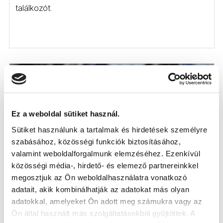
találkozót.
Ez a weboldal sütiket használ.
Sütiket használunk a tartalmak és hirdetések személyre
szabásához, közösségi funkciók biztosításához,
valamint weboldalforgalmunk elemzéséhez. Ezenkívül
közösségi média-, hirdető- és elemező partnereinkkel
megosztjuk az Ön weboldalhasználatra vonatkozó
MTK BUDAPEST - PAKSI FC 0-2
adatait, akik kombinálhatják az adatokat más olyan
ÖSSZEFOGLALÓ (VIDEÓ)
adatokkal, amelyeket Ön adott meg számukra vagy az
2026-03-21
Ön által használt más szolgáltatásokból gyűjtöttek. A
Ez történt a Paks elleni meccsen.