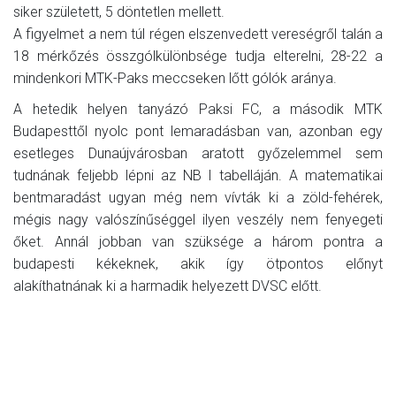
siker született, 5 döntetlen mellett.
A figyelmet a nem túl régen elszenvedett vereségről talán a
18 mérkőzés összgólkülönbsége tudja elterelni, 28-22 a
mindenkori MTK-Paks meccseken lőtt gólók aránya.
A hetedik helyen tanyázó Paksi FC, a második MTK
Budapesttől nyolc pont lemaradásban van, azonban egy
esetleges Dunaújvárosban aratott győzelemmel sem
tudnának feljebb lépni az NB I tabelláján. A matematikai
bentmaradást ugyan még nem vívták ki a zöld-fehérek,
mégis nagy valószínűséggel ilyen veszély nem fenyegeti
őket. Annál jobban van szüksége a három pontra a
budapesti kékeknek, akik így ötpontos előnyt
alakíthatnának ki a harmadik helyezett DVSC előtt.