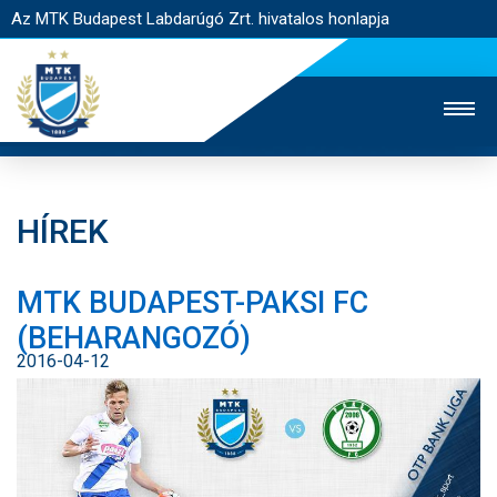
Az MTK Budapest Labdarúgó Zrt. hivatalos honlapja
HÍREK
MTK TV
UTÁNPÓTLÁS
NŐI SZAKÁG
MTK BUDAPEST-PAKSI FC
JEGYÉRTÉKESÍTÉS
WEBSHOP
STADION
(BEHARANGOZÓ)
EGYESÜLET
KAPCSOLAT
2016-04-12
NYITÓLAP
HÍREK
CSAPATOK