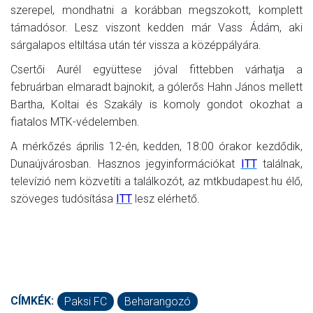
szerepel, mondhatni a korábban megszokott, komplett
támadósor. Lesz viszont kedden már Vass Ádám, aki
sárgalapos eltiltása után tér vissza a középpályára.
Csertői Aurél együttese jóval fittebben várhatja a
februárban elmaradt bajnokit, a gólerős Hahn János mellett
Bartha, Koltai és Szakály is komoly gondot okozhat a
fiatalos MTK-védelemben.
A mérkőzés április 12-én, kedden, 18:00 órakor kezdődik,
Dunaújvárosban. Hasznos jegyinformációkat
ITT
találnak,
televízió nem közvetíti a találkozót, az mtkbudapest.hu élő,
szöveges tudósítása
ITT
lesz elérhető.
CÍMKÉK:
Paksi FC
Beharangozó