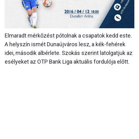
MÉRKŐZÉSEK
KLUB
GALÉRIA
Elmaradt mérkőzést pótolnak a csapatok kedd este.
A helyszín ismét Dunaújváros lesz, a kék-fehérek
SZURKOLÓI ÉLMÉNYEK
idei, második albérlete. Szokás szerint latolgatjuk az
AKKREDITÁCIÓ
esélyeket az OTP Bank Liga aktuális fordulója előtt.