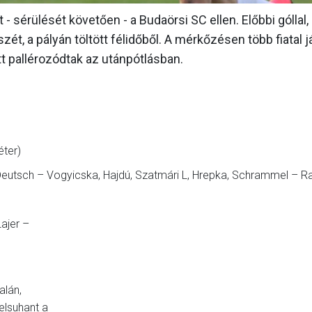
- sérülését követően - a Budaörsi SC ellen. Előbbi góllal,
ét, a pályán töltött félidőből. A mérkőzésen több fiatal 
tt pallérozódtak az utánpótlásban.
ter)
, Deutsch – Vogyicska, Hajdú, Szatmári L, Hrepka, Schrammel – 
Lajer –
alán,
elsuhant a