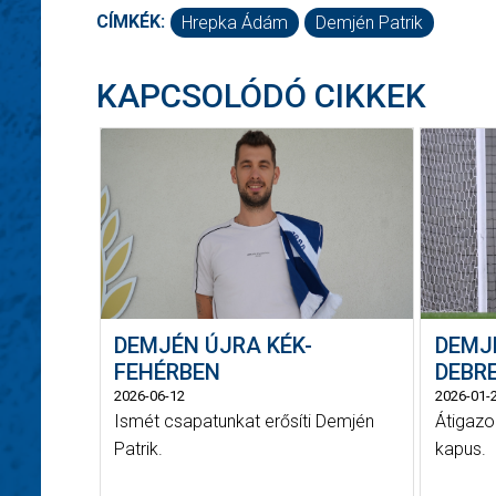
CÍMKÉK:
Hrepka Ádám
Demjén Patrik
KAPCSOLÓDÓ CIKKEK
DEMJÉN ÚJRA KÉK-
DEMJ
FEHÉRBEN
DEBR
2026-06-12
2026-01-
Ismét csapatunkat erősíti Demjén
Átigazol
Patrik.
kapus.