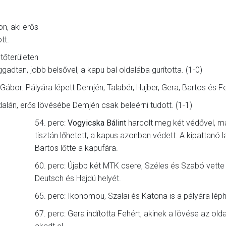
n, aki erős
tt.
tőterületen
higgadtan, jobb belsővel, a kapu bal oldalába gurította. (1-0)
Gábor. Pályára lépett Demjén, Talabér, Hujber, Gera, Bartos és F
dalán, erős lövésébe Demjén csak beleérni tudott. (1-1)
54. perc:
Vogyicska Bálint
harcolt meg két védővel, m
tisztán lőhetett, a kapus azonban védett. A kipattanó 
Bartos lőtte a kapufára.
60. perc: Újabb két MTK csere, Széles és Szabó vette
Deutsch és Hajdú helyét.
65. perc: Ikonomou, Szalai és Katona is a pályára léph
67. perc: Gera indította Fehért, akinek a lövése az old