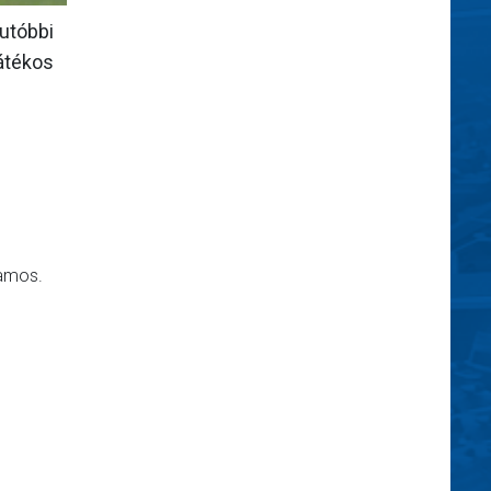
 utóbbi
játékos
Ramos.