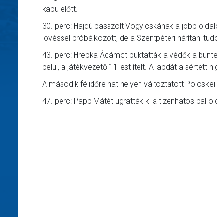
kapu előtt.
30. perc: Hajdú passzolt Vogyicskának a jobb oldalo
lövéssel próbálkozott, de a Szentpéteri hárítani tudo
43. perc: Hrepka Ádámot buktatták a védők a bünte
belül, a játékvezető 11-est ítélt. A labdát a sértett 
A második félidőre hat helyen változtatott Pölöskei 
47. perc: Papp Mátét ugratták ki a tizenhatos bal ol