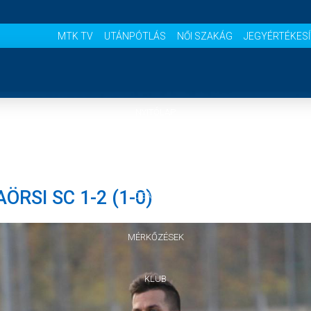
MTK TV
UTÁNPÓTLÁS
NŐI SZAKÁG
JEGYÉRTÉKES
NYITÓLAP
HÍREK
ÖRSI SC 1-2 (1-0)
CSAPATOK
MÉRKŐZÉSEK
KLUB