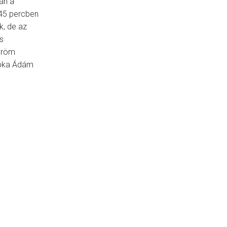
án a
 45 percben
k, de az
s
öröm
pka Ádám