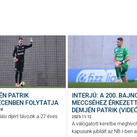
ÉN PATRIK
INTERJÚ: A 200. BAJN
ECENBEN FOLYTATJA
MECCSÉHEZ ÉRKEZET
DEMJÉN PATRIK (VIDE
28
ási díjért távozik a 27 éves
2025-11-12
A válogatott keretbe meghívot
kapusunk jubilált az NB I-ben a