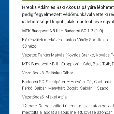
Hrepka Ádám és Baki Ákos is pályára léphetett 
pedig fegyelmezett védőmunkával vette ki rész
is lehetőséget kapott, akik már több éve együ
MTK Budapest NB III – Budaörsi SC 1-2 (1-0)
Előkészületi mérkőzés, Lantos Mihály Sporttelep
50 néző
Vezette: Farkas Mátyás (Kovács Brankó, Kovács Pé
MTK Budapest NB III: Groppioni – Sági, Baki, Tóth
Vezetőedző:
Pölöskei Gábor
Budaörsi SC: Szentpéteri – Horváth, Gál, Csobánki, 
Ferkó, Sajbán, Menyhárt, Bogáti, Sajbán – Szabó
Vezetőedző: Miskei Attila
12. perc: Ramos váltott ütemet a tizenhatos bal old
megtolta a labdát a kapus mellett, lövése azonban 