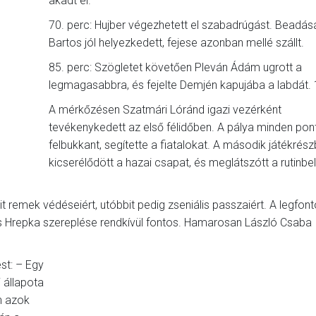
akadt el.
70. perc: Hujber végezhetett el szabadrúgást. Beadás
Bartos jól helyezkedett, fejese azonban mellé szállt.
85. perc: Szögletet követően Pleván Ádám ugrott a
legmagasabbra, és fejelte Demjén kapujába a labdát. 
A mérkőzésen Szatmári Lóránd igazi vezérként
tevékenykedett az első félidőben. A pálya minden pon
felbukkant, segítette a fiatalokat. A második játékrés
kicserélődött a hazai csapat, és meglátszótt a rutinbel
bit remek védéseiért, utóbbit pedig zseniális passzaiért. A legfo
 és Hrepka szereplése rendkívül fontos. Hamarosan László Csaba
st: – Egy
 állapota
n azok