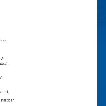
ehér.
ajd
labdát
 át
etett,
alhálóban