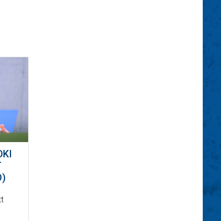
OKI
T
Ó)
t