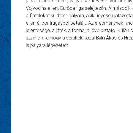
játszottak, akik nem, vagy csak keveset voltak pály
Vojvodina elleni, Európa-liga selejtezőn. A második
a fiatalokat küldtem pályára, akik ügyesen játszotta
ellenfél pontrúgásból betalált. Az eredménynek ninc
jelentősége, a játék, a forma, a jövő biztató.
Külön 
számomra, hogy a sérültek közül
Baki Ákos
és Hre
is pályára lépehetett.