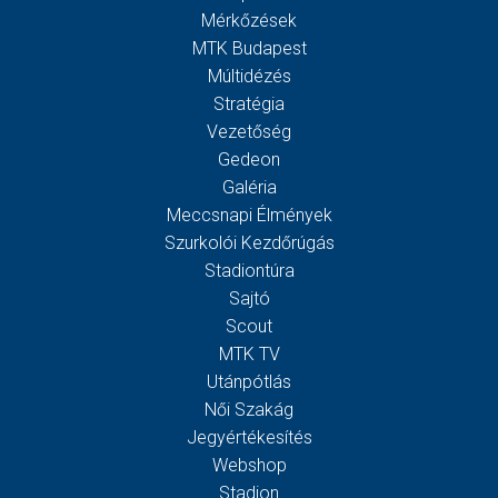
Mérkőzések
MTK Budapest
Múltidézés
Stratégia
Vezetőség
Gedeon
Galéria
Meccsnapi Élmények
Szurkolói Kezdőrúgás
Stadiontúra
Sajtó
Scout
MTK TV
Utánpótlás
Női Szakág
Jegyértékesítés
Webshop
Stadion