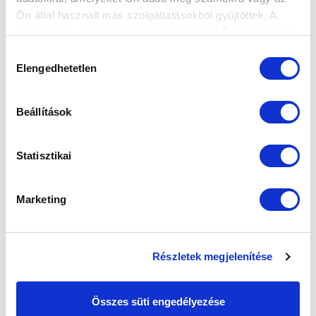
Ön által használt más szolgáltatásokból gyűjtöttek. A
weboldalon való böngészés folytatásával Ön hozzájárul a
SZPONZOROK
sütik használatához.
Hozzájárulás
Elengedhetetlen
kiválasztása
Beállítások
Statisztikai
Marketing
Részletek megjelenítése
Összes süti engedélyezése