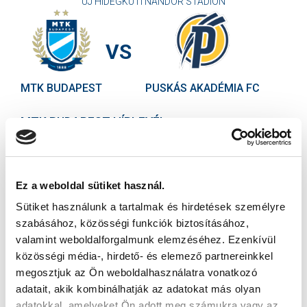
ÚJ HIDEGKUTI NÁNDOR STADION
VS
MTK BUDAPEST
PUSKÁS AKADÉMIA FC
MTK BUDAPEST HÍRLEVÉL
Ne maradjon le egy eseményről sem! Iratkozzon fel ingyenes
hírlevelünkre:
Ez a weboldal sütiket használ.
Sütiket használunk a tartalmak és hirdetések személyre
szabásához, közösségi funkciók biztosításához,
valamint weboldalforgalmunk elemzéséhez. Ezenkívül
közösségi média-, hirdető- és elemező partnereinkkel
Elfogadom az
Adatvédelmi tájékoztatót
!
megosztjuk az Ön weboldalhasználatra vonatkozó
adatait, akik kombinálhatják az adatokat más olyan
FELIRATKOZOM
adatokkal, amelyeket Ön adott meg számukra vagy az