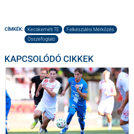
CÍMKÉK:
Kecskeméti TE
Felkészülési Mérkőzés
Összefoglaló
KAPCSOLÓDÓ CIKKEK