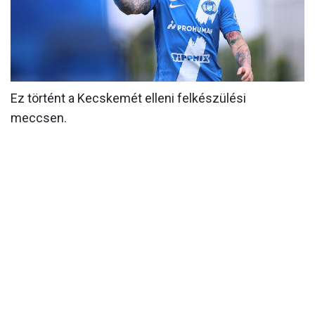
MÉRKŐZÉSEK
KLUB
GALÉRIA
Ez történt a Kecskemét elleni felkészülési
SZURKOLÓI ÉLMÉNYEK
meccsen.
AKKREDITÁCIÓ