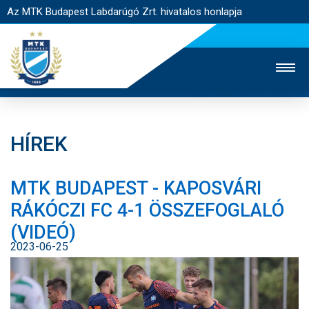
Az MTK Budapest Labdarúgó Zrt. hivatalos honlapja
HÍREK
MTK TV
UTÁNPÓTLÁS
NŐI SZAKÁG
MTK BUDAPEST - KAPOSVÁRI
JEGYÉRTÉKESÍTÉS
WEBSHOP
STADION
RÁKÓCZI FC 4-1 ÖSSZEFOGLALÓ
EGYESÜLET
KAPCSOLAT
(VIDEÓ)
2023-06-25
NYITÓLAP
HÍREK
CSAPATOK