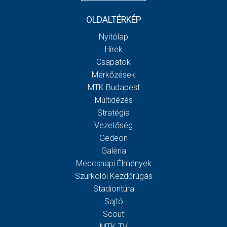
OLDALTÉRKÉP
Nyitólap
Hírek
Csapatok
Mérkőzések
MTK Budapest
Múltidézés
Stratégia
Vezetőség
Gedeon
Galéria
Meccsnapi Élmények
Szurkolói Kezdőrúgás
Stadiontúra
Sajtó
Scout
MTK TV