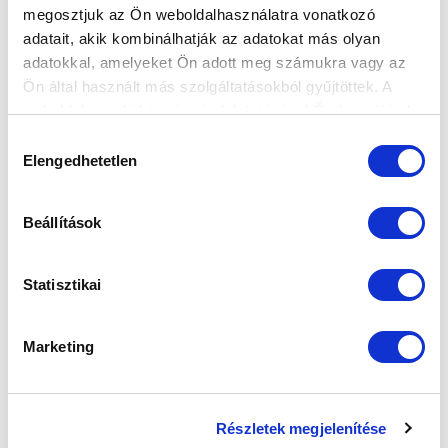
megosztjuk az Ön weboldalhasználatra vonatkozó
FELIRATKOZOM
adatait, akik kombinálhatják az adatokat más olyan
adatokkal, amelyeket Ön adott meg számukra vagy az
Ön által használt más szolgáltatásokból gyűjtöttek. A
SZPONZOROK
weboldalon való böngészés folytatásával Ön hozzájárul a
sütik használatához.
Hozzájárulás
Elengedhetetlen
kiválasztása
Beállítások
Statisztikai
Marketing
Részletek megjelenítése