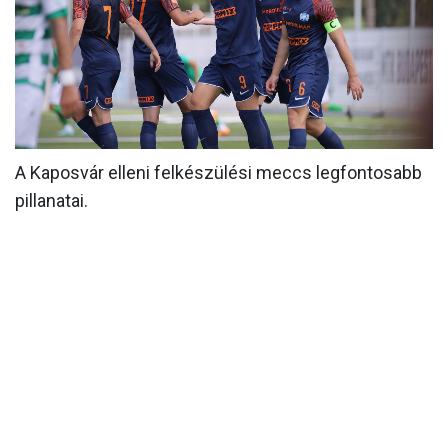
MÉRKŐZÉSEK
KLUB
GALÉRIA
SZURKOLÓI ÉLMÉNYEK
A Kaposvár elleni felkészülési meccs legfontosabb
AKKREDITÁCIÓ
pillanatai.