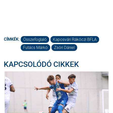
CÍMKÉK:
Összefoglaló
Kaposvári Rákóczi BFLA
Futács Márkó
Zsóri Dániel
KAPCSOLÓDÓ CIKKEK