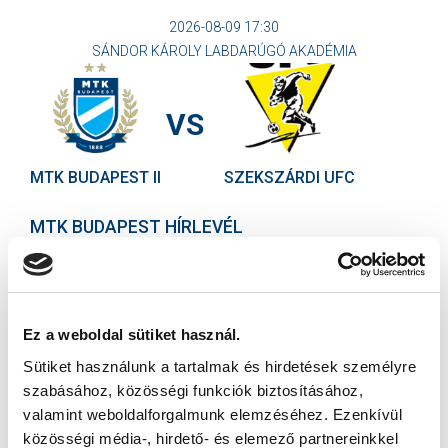
2026-08-09 17:30
SÁNDOR KÁROLY LABDARÚGÓ AKADÉMIA
VS
MTK BUDAPEST II
SZEKSZÁRDI UFC
MTK BUDAPEST HÍRLEVÉL
Ne maradjon le egy eseményről sem! Iratkozzon fel ingyenes
hírlevelünkre:
Ez a weboldal sütiket használ.
Sütiket használunk a tartalmak és hirdetések személyre
szabásához, közösségi funkciók biztosításához,
valamint weboldalforgalmunk elemzéséhez. Ezenkívül
Elfogadom az
Adatvédelmi tájékoztatót
!
közösségi média-, hirdető- és elemező partnereinkkel