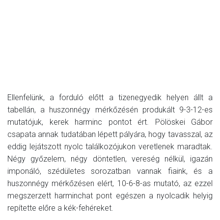
Ellenfelünk, a forduló előtt a tizenegyedik helyen állt a
tabellán, a huszonnégy mérkőzésén produkált 9-3-12-es
mutatójuk, kerek harminc pontot ért. Pölöskei Gábor
csapata annak tudatában lépett pályára, hogy tavasszal, az
eddig lejátszott nyolc találkozójukon veretlenek maradtak.
Négy győzelem, négy döntetlen, vereség nélkül, igazán
imponáló, szédületes sorozatban vannak fiaink, és a
huszonnégy mérkőzésen elért, 10-6-8-as mutató, az ezzel
megszerzett harminchat pont egészen a nyolcadik helyig
repítette előre a kék-fehéreket.