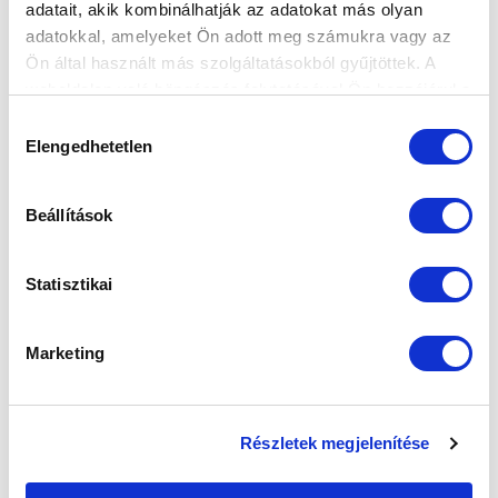
adatait, akik kombinálhatják az adatokat más olyan
"MIT JELENT NEKEM AZ MTK? SOK
adatokkal, amelyeket Ön adott meg számukra vagy az
MINDENT, VAGY MINDENT..." -
Ön által használt más szolgáltatásokból gyűjtöttek. A
ÉLETMŰDÍJAS INTERJÚ (VIDEÓ)
weboldalon való böngészés folytatásával Ön hozzájárul a
2025-03-04
sütik használatához.
Idén lett az MTK Budapest életműdíjasa Pölöskei
Hozzájárulás
Elengedhetetlen
Gábor, aki játékosként, majd sza...
kiválasztása
Beállítások
Statisztikai
Marketing
Részletek megjelenítése