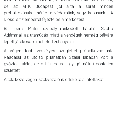
de az MTK Budapest jól állta a sarat minden
próbálkozásukat hárította védelmünk, vagy kapusunk . A
Diósd is tíz emberrel fejezte be a mérkőzést.
85. perc: Pintér szabálytalankodott hátulról Szabó
Ádámmal, az utánrúgás miatt a vendégek nemrég pályára
lépett játékosa is mehetett zuhanyozni.
A végén több veszélyes szöglettel próbálkozhattunk.
Ráadásul az utolsó pillanatban Szalai lábában volt a
győztes találat, de ott is maradt, így gól nélküli döntetlen
született.
A találkozó végén, szakvezetőnk értékelte a látottakat.