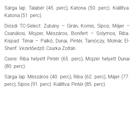
Sárga lap: Talabér (45. perc), Katona (50. perc). Kiállítva:
Katona (51. perc).
Diósdi TC-Select: Zubány – Girán, Kornis, Sipos, Májer –
Csanálosi, Mojzer, Mészáros, Bonifert – Solymos, Riba.
Kispad: Ténai – Palkó, Dunai, Pintér, Tarnóczy, Molnár, El-
Sherif. Vezetőedző: Csurka Zoltán.
Csere: Riba helyett Pintér (65. perc), Mojzer helyett Dunai
(80. perc)
Sárga lap: Mészáros (40. perc), Riba (62. perc), Májer (77.
perc), Sipos (91. perc). Kiállítva: Pintér (85. perc).