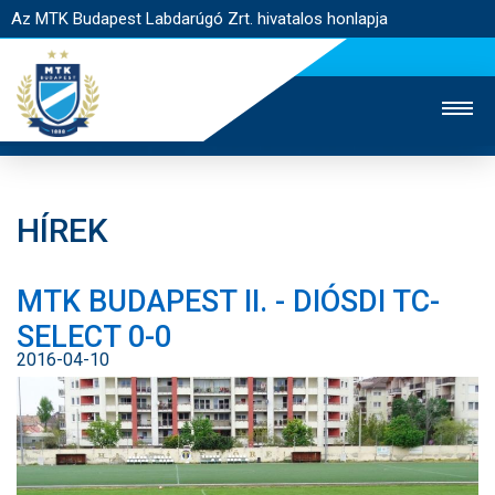
Az MTK Budapest Labdarúgó Zrt. hivatalos honlapja
HÍREK
MTK TV
UTÁNPÓTLÁS
NŐI SZAKÁG
MTK BUDAPEST II. - DIÓSDI TC-
JEGYÉRTÉKESÍTÉS
WEBSHOP
STADION
SELECT 0-0
EGYESÜLET
KAPCSOLAT
2016-04-10
NYITÓLAP
HÍREK
CSAPATOK