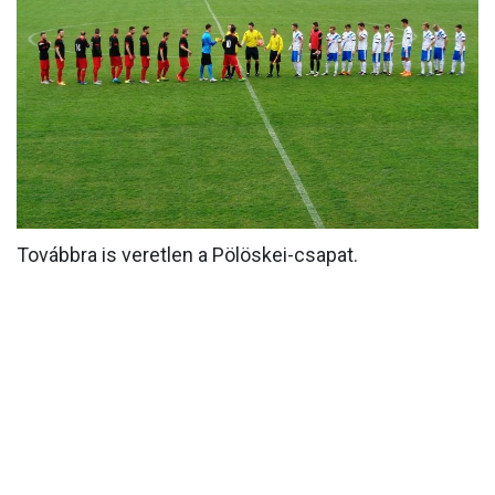
MÉRKŐZÉSEK
KLUB
GALÉRIA
SZURKOLÓI ÉLMÉNYEK
AKKREDITÁCIÓ
Továbbra is veretlen a Pölöskei-csapat.