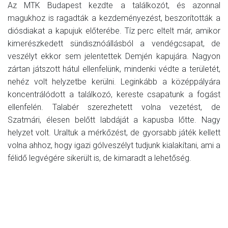
Az MTK Budapest kezdte a találkozót, és azonnal
magukhoz is ragadták a kezdeményezést, beszorították a
diósdiakat a kapujuk előterébe. Tíz perc eltelt már, amikor
kimerészkedett sündisznóállásból a vendégcsapat, de
veszélyt ekkor sem jelentettek Demjén kapujára. Nagyon
zártan játszott hátul ellenfelünk, mindenki védte a területét,
nehéz volt helyzetbe kerülni. Leginkább a középpályára
koncentrálódott a találkozó, kereste csapatunk a fogást
ellenfelén. Talabér szerezhetett volna vezetést, de
Szatmári, élesen belőtt labdáját a kapusba lőtte. Nagy
helyzet volt. Uraltuk a mérkőzést, de gyorsabb játék kellett
volna ahhoz, hogy igazi gólveszélyt tudjunk kialakítani, ami a
félidő legvégére sikerült is, de kimaradt a lehetőség.