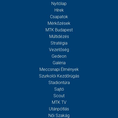
Nyitólap
Hírek
Csapatok
Mérkőzések
MTK Budapest
Múltidézés
Stratégia
Vezetőség
Gedeon
Galéria
Meccsnapi Élmények
Szurkolói Kezdőrúgás
Stadiontúra
Sajtó
Scout
MTK TV
Utánpótlás
Női Szakág