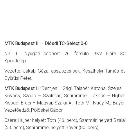
MTK Budapest II. – Diósdi TC-Select 0-0.
NB III., Nyugati csoport, 26. forduló, BKV Előre SC
Sporttelep
Vezette: Jakab Géza, asszisztensek: Keszthelyi Tamás és
Gyürüsi Péter.
MTK Budapest II.
: Demjén – Sági, Talabér, Katona, Széles –
Kovács, Szabó – Szatmári, Schrammel, Takács – Hujber.
Kispad: Erdei – Magyar, Szalai A., Tóth M., Nagy M., Bayer.
Vezetőedző: Pölöskei Gábor.
Csere: Hujber helyett Tóth (46. perc), Szatmári helyett Szalai
(53. perc), Schrammel helyett Bayer (80. perc).