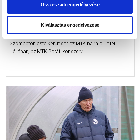
Összes süti engedélyezése
AZ MTK BÁLON ADTÁK ÁT AZ
ÉLETMŰDÍJAKAT ÉS AZ ÉV
Kiválasztás engedélyezése
LABDARÚGÓJA "CÍMET" IS (KÉPGALÉRIA)
2025-01-26
Szombaton este került sor az MTK bálra a Hotel
Héliában, az MTK Baráti kör szerv...