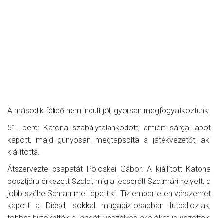
A második félidő nem indult jól, gyorsan megfogyatkoztunk.
51. perc: Katona szabálytalankodott, amiért sárga lapot
kapott, majd gúnyosan megtapsolta a játékvezetőt, aki
kiállította.
Átszervezte csapatát Pölöskei Gábor. A kiállított Katona
posztjára érkezett Szalai, míg a lecserélt Szatmári helyett, a
jobb szélre Schrammel lépett ki. Tíz ember ellen vérszemet
kapott a Diósd, sokkal magabiztosabban futballoztak,
többet birtokolták a labdát, veszélyes akciókat is vezettek,