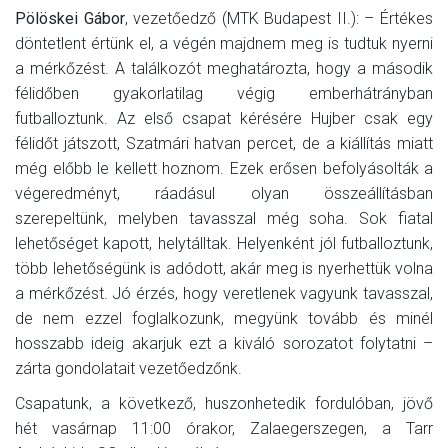
Pölöskei Gábor
, vezetőedző (MTK Budapest II.): – Értékes
döntetlent értünk el, a végén majdnem meg is tudtuk nyerni
a mérkőzést. A találkozót meghatározta, hogy a második
félidőben gyakorlatilag végig emberhátrányban
futballoztunk. Az első csapat kérésére Hujber csak egy
félidőt játszott, Szatmári hatvan percet, de a kiállítás miatt
még előbb le kellett hoznom. Ezek erősen befolyásolták a
végeredményt, ráadásul olyan összeállításban
szerepeltünk, melyben tavasszal még soha. Sok fiatal
lehetőséget kapott, helytálltak. Helyenként jól futballoztunk,
több lehetőségünk is adódott, akár meg is nyerhettük volna
a mérkőzést. Jó érzés, hogy veretlenek vagyunk tavasszal,
de nem ezzel foglalkozunk, megyünk tovább és minél
hosszabb ideig akarjuk ezt a kiváló sorozatot folytatni –
zárta gondolatait vezetőedzőnk.
Csapatunk, a következő, huszonhetedik fordulóban, jövő
hét vasárnap 11:00 órakor, Zalaegerszegen, a Tarr