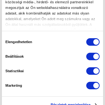
közösségi média-, hirdető- és elemező partnereinkkel
Elfogadom az
Adatvédelmi tájékoztatót
!
megosztjuk az Ön weboldalhasználatra vonatkozó
adatait, akik kombinálhatják az adatokat más olyan
FELIRATKOZOM
adatokkal, amelyeket Ön adott meg számukra vagy az
Ön által használt más szolgáltatásokból gyűjtöttek. A
weboldalon való böngészés folytatásával Ön hozzájárul a
SZPONZOROK
sütik használatához.
Hozzájárulás
Elengedhetetlen
kiválasztása
Beállítások
Statisztikai
Marketing
Részletek megjelenítése