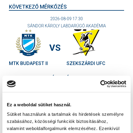
KÖVETKEZŐ MÉRKŐZÉS
2026-08-09 17:30
SÁNDOR KÁROLY LABDARÚGÓ AKADÉMIA
VS
MTK BUDAPEST II
SZEKSZÁRDI UFC
MTK BUDAPEST HÍRLEVÉL
Ne maradjon le egy eseményről sem! Iratkozzon fel ingyenes
hírlevelünkre:
Ez a weboldal sütiket használ.
Sütiket használunk a tartalmak és hirdetések személyre
szabásához, közösségi funkciók biztosításához,
valamint weboldalforgalmunk elemzéséhez. Ezenkívül