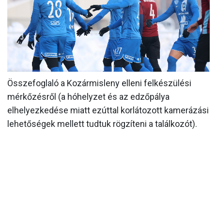
MÉRKŐZÉSEK
KLUB
GALÉRIA
SZURKOLÓI ÉLMÉNYEK
Összefoglaló a Kozármisleny elleni felkészülési
AKKREDITÁCIÓ
mérkőzésről (a hóhelyzet és az edzőpálya
elhelyezkedése miatt ezúttal korlátozott kamerázási
lehetőségek mellett tudtuk rögzíteni a találkozót).