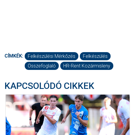
CÍMKÉK:
Felkészülési Mérkőzés
Felkészülés
Összefoglaló
HR-Rent Kozármisleny
KAPCSOLÓDÓ CIKKEK