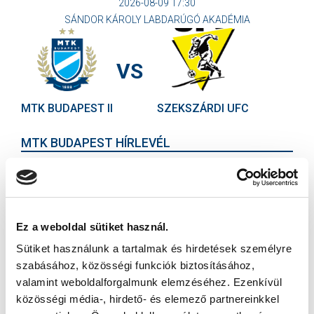
2026-08-09 17:30
SÁNDOR KÁROLY LABDARÚGÓ AKADÉMIA
VS
MTK BUDAPEST II
SZEKSZÁRDI UFC
MTK BUDAPEST HÍRLEVÉL
Ne maradjon le egy eseményről sem! Iratkozzon fel ingyenes
hírlevelünkre:
Ez a weboldal sütiket használ.
Sütiket használunk a tartalmak és hirdetések személyre
szabásához, közösségi funkciók biztosításához,
valamint weboldalforgalmunk elemzéséhez. Ezenkívül
Elfogadom az
Adatvédelmi tájékoztatót
!
közösségi média-, hirdető- és elemező partnereinkkel