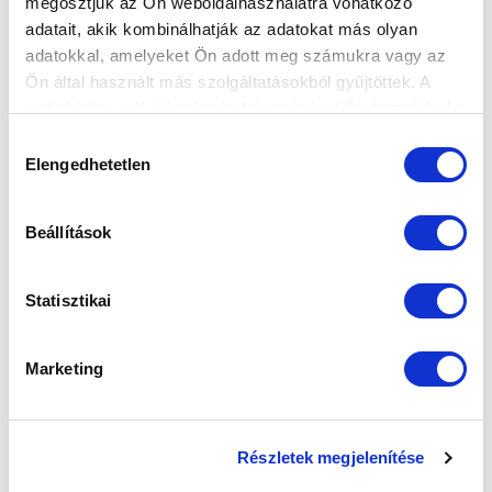
megosztjuk az Ön weboldalhasználatra vonatkozó
FELIRATKOZOM
adatait, akik kombinálhatják az adatokat más olyan
adatokkal, amelyeket Ön adott meg számukra vagy az
Ön által használt más szolgáltatásokból gyűjtöttek. A
SZPONZOROK
weboldalon való böngészés folytatásával Ön hozzájárul a
sütik használatához.
Hozzájárulás
Elengedhetetlen
kiválasztása
Beállítások
Statisztikai
Marketing
Részletek megjelenítése