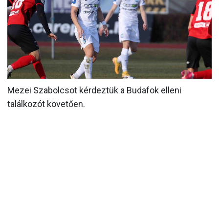
MÉRKŐZÉSEK
KLUB
GALÉRIA
SZURKOLÓI ÉLMÉNYEK
Mezei Szabolcsot kérdeztük a Budafok elleni
AKKREDITÁCIÓ
találkozót követően.