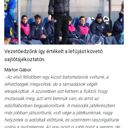
MÉRKŐZÉSEK
KLUB
GALÉRIA
SZURKOLÓI ÉLMÉNYEK
Vezetőedzőnk így értékelt a lefújást követő
AKKREDITÁCIÓ
sajtótájékoztatón.
Márton Gábor:
- Az első félidőben egy kicsit bátortalanok voltunk, a
lehetőségek megvoltak, de a támadások végét
elkapkodtuk. A szünetben azt kértem a fiúktól, hogy
mutassák meg, azt ami bennük van, és amit az
edzőtáborban begyakoroltunk. A második játékrészben
már jobban játszottunk, volt vége a játékunknak, nagy
helyzetek is adódtak előttünk, és szerintem rászolgáltunk
volna a győzelemre. Az egy pont is jobb mint a semmi, de