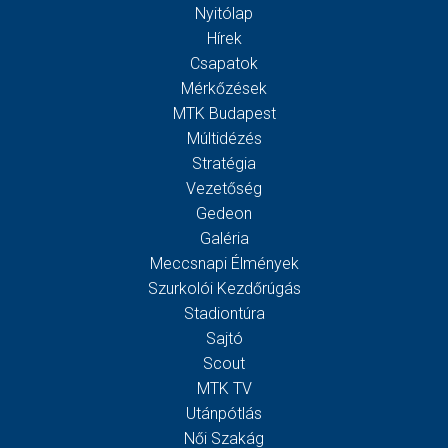
Nyitólap
Hírek
Csapatok
Mérkőzések
MTK Budapest
Múltidézés
Stratégia
Vezetőség
Gedeon
Galéria
Meccsnapi Élmények
Szurkolói Kezdőrúgás
Stadiontúra
Sajtó
Scout
MTK TV
Utánpótlás
Női Szakág