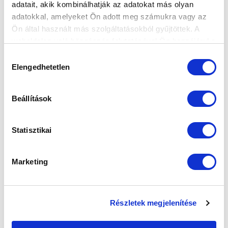
Elfogadom az
Adatvédelmi tájékoztatót
!
adatait, akik kombinálhatják az adatokat más olyan
adatokkal, amelyeket Ön adott meg számukra vagy az
FELIRATKOZOM
Ön által használt más szolgáltatásokból gyűjtöttek. A
weboldalon való böngészés folytatásával Ön hozzájárul a
sütik használatához.
Hozzájárulás
SZPONZOROK
Elengedhetetlen
kiválasztása
Beállítások
Statisztikai
Marketing
Részletek megjelenítése