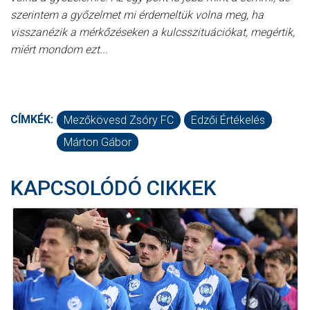
szerintem a győzelmet mi érdemeltük volna meg, ha
visszanézik a mérkőzéseken a kulcsszituációkat, megértik,
miért mondom ezt...
CÍMKÉK:
Mezőkövesd Zsóry FC
Edzői Értékelés
Márton Gábor
KAPCSOLÓDÓ CIKKEK