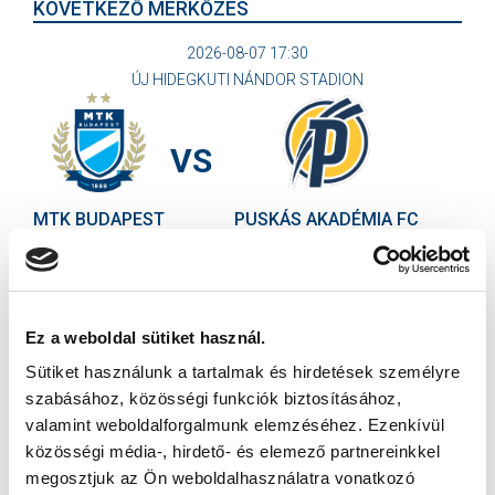
KÖVETKEZŐ MÉRKŐZÉS
2026-08-07 17:30
ÚJ HIDEGKUTI NÁNDOR STADION
VS
MTK BUDAPEST
PUSKÁS AKADÉMIA FC
MTK BUDAPEST HÍRLEVÉL
Ne maradjon le egy eseményről sem! Iratkozzon fel ingyenes
hírlevelünkre:
Ez a weboldal sütiket használ.
Sütiket használunk a tartalmak és hirdetések személyre
szabásához, közösségi funkciók biztosításához,
valamint weboldalforgalmunk elemzéséhez. Ezenkívül
közösségi média-, hirdető- és elemező partnereinkkel
megosztjuk az Ön weboldalhasználatra vonatkozó