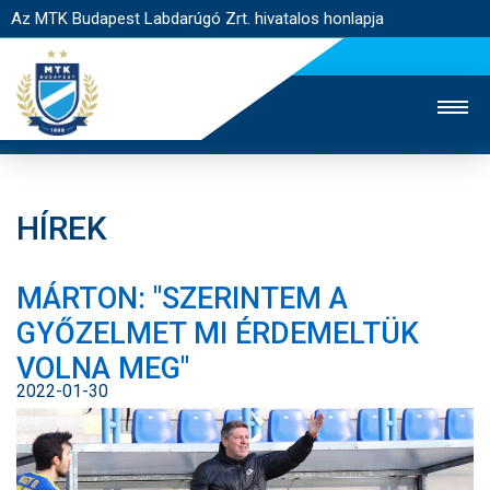
Az MTK Budapest Labdarúgó Zrt. hivatalos honlapja
HÍREK
MTK TV
UTÁNPÓTLÁS
NŐI SZAKÁG
MÁRTON: "SZERINTEM A
JEGYÉRTÉKESÍTÉS
WEBSHOP
STADION
GYŐZELMET MI ÉRDEMELTÜK
EGYESÜLET
KAPCSOLAT
VOLNA MEG"
2022-01-30
NYITÓLAP
HÍREK
CSAPATOK