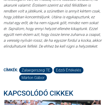
akarunk valamit. Érzésem szerint az első félidőben is
rendben volt a játékunk, a szünetben is annyit kértem csak,
hogy jobban koncentráljunk. Utána is egykapuztunk, ez
mutat egy erőt, de ha nem rúgunk gólt, mindez nem sokat
ér. Sajnálom, hogy ennyi helyzet ellenére kikaptunk. Ezzel
együtt nem érzem azt, hogy össze lenne zuhanva a csapat,
a vereség nyilván rossz, de ha egyszer fordul a kocka, akkor
elindulhatunk felfelé. De ehhez be kell rúgni a helyzeteket.
CÍMKÉK:
Zalaegerszegi TE
Edzői Értékelés
Márton Gábor
KAPCSOLÓDÓ CIKKEK