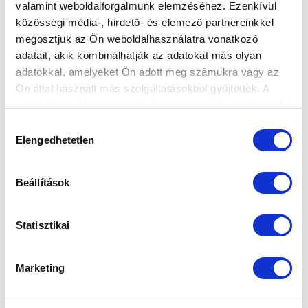
valamint weboldalforgalmunk elemzéséhez. Ezenkívül
közösségi média-, hirdető- és elemező partnereinkkel
megosztjuk az Ön weboldalhasználatra vonatkozó
adatait, akik kombinálhatják az adatokat más olyan
adatokkal, amelyeket Ön adott meg számukra vagy az
Ön által használt más szolgáltatásokból gyűjtöttek. A
Elfogadom az
Adatvédelmi tájékoztatót
!
weboldalon való böngészés folytatásával Ön hozzájárul a
sütik használatához.
Hozzájárulás
FELIRATKOZOM
Elengedhetetlen
kiválasztása
Beállítások
SZPONZOROK
Statisztikai
Marketing