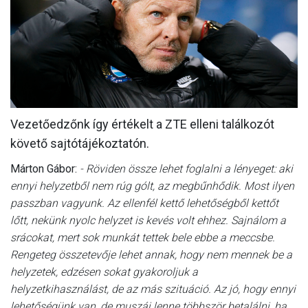
MÉRKŐZÉSEK
KLUB
GALÉRIA
SZURKOLÓI ÉLMÉNYEK
Vezetőedzőnk így értékelt a ZTE elleni találkozót
AKKREDITÁCIÓ
követő sajtótájékoztatón.
Márton Gábor:
- Röviden össze lehet foglalni a lényeget: aki
ennyi helyzetből nem rúg gólt, az megbűnhődik. Most ilyen
passzban vagyunk. Az ellenfél kettő lehetőségből kettőt
lőtt, nekünk nyolc helyzet is kevés volt ehhez. Sajnálom a
srácokat, mert sok munkát tettek bele ebbe a meccsbe.
Rengeteg összetevője lehet annak, hogy nem mennek be a
helyzetek, edzésen sokat gyakoroljuk a
helyzetkihasználást, de az más szituáció. Az jó, hogy ennyi
lehetőségünk van, de muszáj lenne többször betalálni, ha