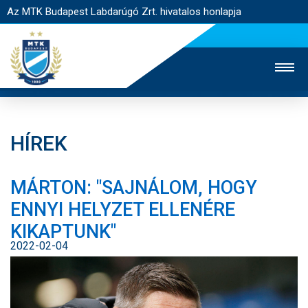
Az MTK Budapest Labdarúgó Zrt. hivatalos honlapja
HÍREK
MTK TV
UTÁNPÓTLÁS
NŐI SZAKÁG
MÁRTON: "SAJNÁLOM, HOGY
JEGYÉRTÉKESÍTÉS
WEBSHOP
STADION
ENNYI HELYZET ELLENÉRE
EGYESÜLET
KAPCSOLAT
KIKAPTUNK"
2022-02-04
NYITÓLAP
HÍREK
CSAPATOK