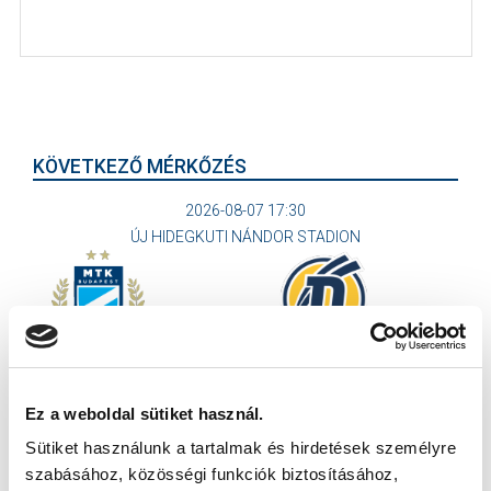
KÖVETKEZŐ MÉRKŐZÉS
2026-08-07 17:30
ÚJ HIDEGKUTI NÁNDOR STADION
VS
MTK BUDAPEST
PUSKÁS AKADÉMIA FC
Ez a weboldal sütiket használ.
MTK BUDAPEST HÍRLEVÉL
Sütiket használunk a tartalmak és hirdetések személyre
Ne maradjon le egy eseményről sem! Iratkozzon fel ingyenes
szabásához, közösségi funkciók biztosításához,
hírlevelünkre: