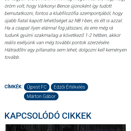
öröm volt, hogy Várkonyi Bence újoncként így tudott
bemutatkozni, fontos a klubfilozófia szempontjából, hogy
újabb fiatal kapott lehetőséget az NB I-ben, és élt is azzal.
Ha a csapat ilyen elánnal fog játszani, és erre még rá
tudunk gyúrni szakmailag a következő 1-2 hétben, akkor
reális esélyünk van még további pontok szerzésére.
Hátradőlni egy pillanatra sem lehet, dolgozni kell keményen
tovább.
CÍMKÉK:
Újpest FC
Edzői Értékelés
Márton Gábor
KAPCSOLÓDÓ CIKKEK