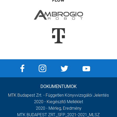
DOKUMENTUMOK
MTK Budapest Zrt. - Független Könyvvizsgálói Jelentés
2020 - Kiegészítő Melléklet
2020 - Mérleg, Eredmény
MTK BUDAPEST ZRT._SFP_2021-2021_MLSZ