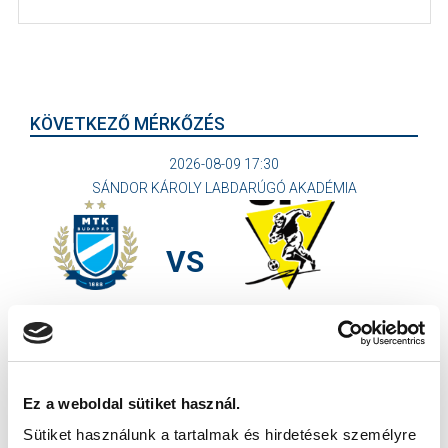
KÖVETKEZŐ MÉRKŐZÉS
2026-08-09 17:30
SÁNDOR KÁROLY LABDARÚGÓ AKADÉMIA
VS
MTK BUDAPEST II
SZEKSZÁRDI UFC
MTK BUDAPEST HÍRLEVÉL
Ne maradjon le egy eseményről sem! Iratkozzon fel ingyenes
Ez a weboldal sütiket használ.
hírlevelünkre:
Sütiket használunk a tartalmak és hirdetések személyre