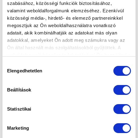
szabásához, közösségi funkciók biztosításához,
valamint weboldalforgalmunk elemzéséhez. Ezenkívül
közösségi média-, hirdető- és elemező partnereinkkel
megosztjuk az Ön weboldalhasználatra vonatkozó
adatait, akik kombinálhatják az adatokat más olyan
Elfogadom az
Adatvédelmi tájékoztatót
!
adatokkal, amelyeket Ön adott meg számukra vagy az
Ön által használt más szolgáltatásokból gyűjtöttek. A
FELIRATKOZOM
weboldalon való böngészés folytatásával Ön hozzájárul a
sütik használatához.
Hozzájárulás
Elengedhetetlen
kiválasztása
SZPONZOROK
Beállítások
Statisztikai
Marketing