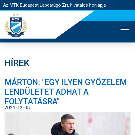
Az MTK Budapest Labdarúgó Zrt. hivatalos honlapja
HÍREK
MTK TV
UTÁNPÓTLÁS
NŐI SZAKÁG
MÁRTON: "EGY ILYEN GYŐZELEM
JEGYÉRTÉKESÍTÉS
WEBSHOP
STADION
LENDÜLETET ADHAT A
EGYESÜLET
KAPCSOLAT
FOLYTATÁSRA"
2021-12-05
NYITÓLAP
HÍREK
CSAPATOK