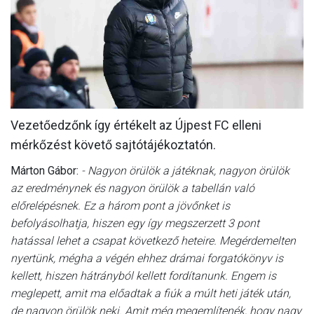
MÉRKŐZÉSEK
KLUB
GALÉRIA
SZURKOLÓI ÉLMÉNYEK
Vezetőedzőnk így értékelt az Újpest FC elleni
AKKREDITÁCIÓ
mérkőzést követő sajtótájékoztatón.
Márton Gábor:
- Nagyon örülök a játéknak, nagyon örülök
az eredménynek és nagyon örülök a tabellán való
előrelépésnek. Ez a három pont a jövőnket is
befolyásolhatja, hiszen egy így megszerzett 3 pont
hatással lehet a csapat következő heteire. Megérdemelten
nyertünk, mégha a végén ehhez drámai forgatókönyv is
kellett, hiszen hátrányból kellett fordítanunk. Engem is
meglepett, amit ma előadtak a fiúk a múlt heti játék után,
de nagyon örülök neki. Amit még megemlítenék, hogy nagy