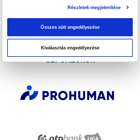
Részletek megjelenítése
Elfogadom az
Adatvédelmi tájékoztatót
!
Összes süti engedélyezése
FELIRATKOZOM
Kiválasztás engedélyezése
SZPONZOROK