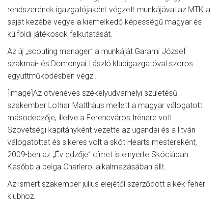
rendszerének igazgatójaként végzett munkájával az MTK a
saját kezébe vegye a kiemelkedő képességű magyar és
külföldi játékosok felkutatását.
Az új „scouting manager” a munkáját Garami József
szakmai- és Domonyai László klubigazgatóval szoros
együttműködésben végzi.
[image]Az ötvenéves székelyudvarhelyi születésű
szakember Lothar Matthäus mellett a magyar válogatott
másodedzője, illetve a Ferencváros trénere volt.
Szövetségi kapitányként vezette az ugandai és a litván
válogatottat és sikeres volt a skót Hearts mestereként,
2009-ben az „Év edzője” címet is elnyerte Skóciában.
Később a belga Charleroi alkalmazásában állt.
Az ismert szakember július elejétől szerződött a kék-fehér
klubhoz.