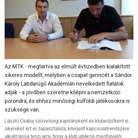
MÉRKŐZÉSEK
KLUB
GALÉRIA
SZURKOLÓI ÉLMÉNYEK
AKKREDITÁCIÓ
Az MTK - megtartva az elmúlt évtizedben kialakított
sikeres modellt, melyben a csapat gerincét a Sándor
Károly Labdarúgó Akadémián nevelkedett fiatalok
adják - a jövőben szeretne kilépni a nemzetközi
porondra, és ehhez minőségi külföldi játékosokra is
szüksége van.
László Csaba szövetségi kapitányként és klubedzőként is
sikereket ért el, tapasztalata, kiterjedt kapcsolatrendszere
alkalmassá teszi arra, hogy a klub játékos-megfigyelői