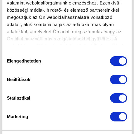
valamint weboldalforgalmunk elemzéséhez. Ezenkívül
közösségi média-, hirdető- és elemező partnereinkkel
megosztjuk az Ön weboldalhasználatra vonatkozó
KÖVETKEZŐ MÉRKŐZÉS
adatait, akik kombinálhatják az adatokat más olyan
adatokkal, amelyeket Ön adott meg számukra vagy az
2026-08-09 17:30
Ön által használt más szolgáltatásokból gyűjtöttek. A
SÁNDOR KÁROLY LABDARÚGÓ AKADÉMIA
weboldalon való böngészés folytatásával Ön hozzájárul a
sütik használatához.
Hozzájárulás
VS
Elengedhetetlen
kiválasztása
MTK BUDAPEST II
SZEKSZÁRDI UFC
Beállítások
MTK BUDAPEST HÍRLEVÉL
Statisztikai
Ne maradjon le egy eseményről sem! Iratkozzon fel ingyenes
hírlevelünkre:
Marketing