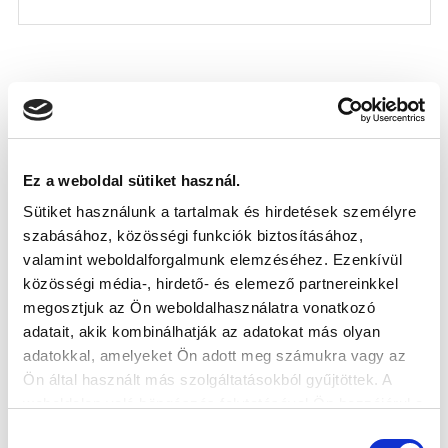
KÖVETKEZŐ MÉRKŐZÉS
2026-08-12 19:00
Ez a weboldal sütiket használ.
SIÓFOK VÁROSI STADION
Sütiket használunk a tartalmak és hirdetések személyre
szabásához, közösségi funkciók biztosításához,
VS
valamint weboldalforgalmunk elemzéséhez. Ezenkívül
közösségi média-, hirdető- és elemező partnereinkkel
megosztjuk az Ön weboldalhasználatra vonatkozó
BFC SIÓFOK
MTK BUDAPEST II
adatait, akik kombinálhatják az adatokat más olyan
adatokkal, amelyeket Ön adott meg számukra vagy az
MTK BUDAPEST HÍRLEVÉL
Ön által használt más szolgáltatásokból gyűjtöttek. A
Ne maradjon le egy eseményről sem! Iratkozzon fel ingyenes
weboldalon való böngészés folytatásával Ön hozzájárul a
hírlevelünkre:
sütik használatához.
Hozzájárulás