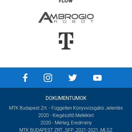
DOKUMENTUMOK
MTK Budapest Zrt. - Független Könyvvizsgálói Jelentés
2020 - Kiegészítő Melléklet
2020 - Mérleg, Eredmény
MTK BUDAPEST ZRT._SFP_2021-2021_MLSZ