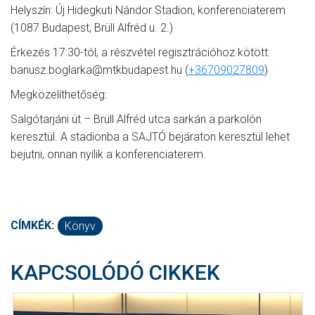
Helyszín: Új Hidegkuti Nándor Stadion, konferenciaterem
(1087 Budapest, Brüll Alfréd u. 2.)
Érkezés 17:30-tól, a részvétel regisztrációhoz kötött:
banusz.boglarka@mtkbudapest.hu (
+36709027809
)
Megközelíthetőség:
Salgótarjáni út – Brüll Alfréd utca sarkán a parkolón
keresztül. A stadionba a SAJTÓ bejáraton keresztül lehet
bejutni, onnan nyílik a konferenciaterem.
CÍMKÉK:
Könyv
KAPCSOLÓDÓ CIKKEK