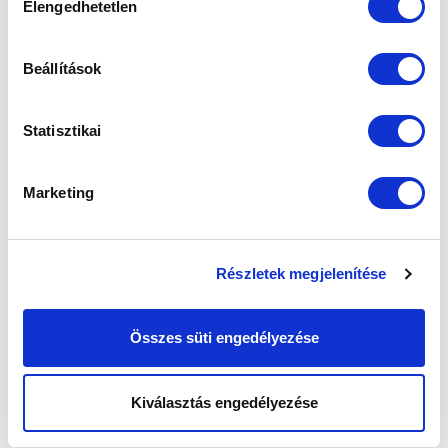
Elengedhetetlen
kiválasztása
Beállítások
Elfogadom az
Adatvédelmi tájékoztatót
!
Statisztikai
FELIRATKOZOM
Marketing
SZPONZOROK
Részletek megjelenítése
Összes süti engedélyezése
Kiválasztás engedélyezése