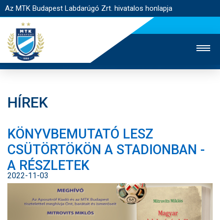
Az MTK Budapest Labdarúgó Zrt. hivatalos honlapja
HÍREK
MTK TV
UTÁNPÓTLÁS
NŐI SZAKÁG
KÖNYVBEMUTATÓ LESZ
JEGYÉRTÉKESÍTÉS
WEBSHOP
STADION
CSÜTÖRTÖKÖN A STADIONBAN -
EGYESÜLET
KAPCSOLAT
A RÉSZLETEK
2022-11-03
NYITÓLAP
HÍREK
CSAPATOK