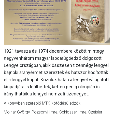
MÉRKŐZÉSEK
KLUB
GALÉRIA
SZURKOLÓI ÉLMÉNYEK
AKKREDITÁCIÓ
1921 tavasza és 1974 decembere között mintegy
negyvenhárom magyar labdarúgóedző dolgozott
Lengyelországban, akik összesen tizennégy lengyel
bajnoki aranyérmet szereztek és hatszor hódították
el a lengyel kupát. Közülük hatan a lengyel válogatott
kispadjára is leülhettek, ketten pedig olimpián is
irányíthatták a lengyel nemzeti tizenegyet.
A könyvben szereplő MTK-kötődésű edzők:
Molnár György, Pozsonyi Imre, Schlosser Imre, Czeisler