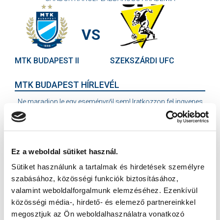
VS
MTK BUDAPEST II
SZEKSZÁRDI UFC
MTK BUDAPEST HÍRLEVÉL
Ne maradjon le egy eseményről sem! Iratkozzon fel ingyenes
hírlevelünkre:
Ez a weboldal sütiket használ.
Sütiket használunk a tartalmak és hirdetések személyre
szabásához, közösségi funkciók biztosításához,
Elfogadom az
Adatvédelmi tájékoztatót
!
valamint weboldalforgalmunk elemzéséhez. Ezenkívül
közösségi média-, hirdető- és elemező partnereinkkel
FELIRATKOZOM
megosztjuk az Ön weboldalhasználatra vonatkozó