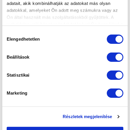
adatait, akik kombinálhatják az adatokat más olyan
adatokkal, amelyeket Ön adott meg számukra vagy az
SZPONZOROK
Ön által használt más szolgáltatásokból gyűjtöttek. A
weboldalon való böngészés folytatásával Ön hozzájárul a
sütik használatához.
Hozzájárulás
Elengedhetetlen
kiválasztása
Beállítások
Statisztikai
Marketing
Részletek megjelenítése