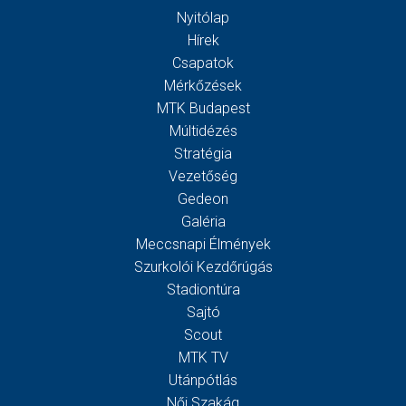
Nyitólap
Hírek
Csapatok
Mérkőzések
MTK Budapest
Múltidézés
Stratégia
Vezetőség
Gedeon
Galéria
Meccsnapi Élmények
Szurkolói Kezdőrúgás
Stadiontúra
Sajtó
Scout
MTK TV
Utánpótlás
Női Szakág