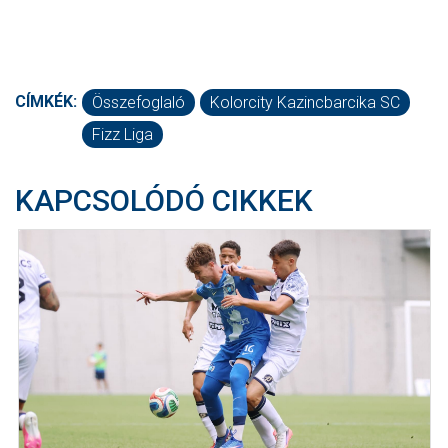
CÍMKÉK:
Összefoglaló
Kolorcity Kazincbarcika SC
Fizz Liga
KAPCSOLÓDÓ CIKKEK