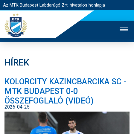
Az MTK Budapest Labdarúgó Zrt. hivatalos honlapja
HÍREK
MTK TV
UTÁNPÓTLÁS
NŐI SZAKÁG
KOLORCITY KAZINCBARCIKA SC -
JEGYÉRTÉKESÍTÉS
WEBSHOP
STADION
MTK BUDAPEST 0-0
EGYESÜLET
KAPCSOLAT
ÖSSZEFOGLALÓ (VIDEÓ)
2026-04-25
NYITÓLAP
HÍREK
CSAPATOK