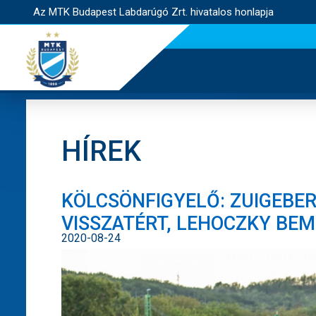
Az MTK Budapest Labdarúgó Zrt. hivatalos honlapja
HÍREK
KÖLCSÖNFIGYELŐ: ZUIGEBER 
VISSZATÉRT, LEHOCZKY BE
2020-08-24