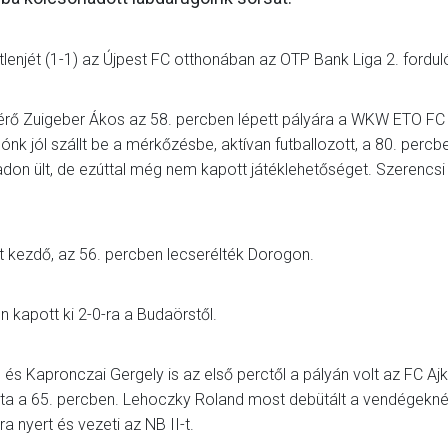
lenjét (1-1) az Újpest FC otthonában az OTP Bank Liga 2. fordul
térő Zuigeber Ákos az 58. percben lépett pályára a WKW ETO FC
ónk jól szállt be a mérkőzésbe, aktívan futballozott, a 80. percb
adon ült, de ezúttal még nem kapott játéklehetőséget. Szerencsi
 kezdő, az 56. percben lecserélték Dorogon.
n kapott ki 2-0-ra a Budaörstől.
s Kapronczai Gergely is az első perctől a pályán volt az FC Aj
totta a 65. percben. Lehoczky Roland most debütált a vendégekné
a nyert és vezeti az NB II-t.