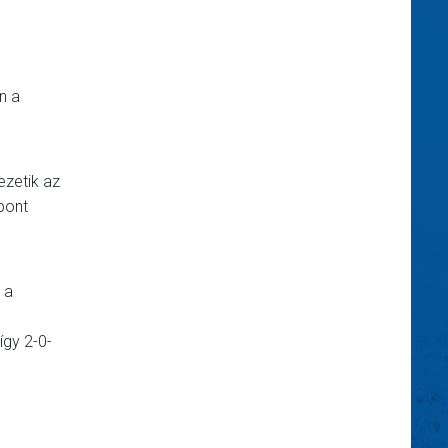
n a
ezetik az
 pont
 a
így 2-0-