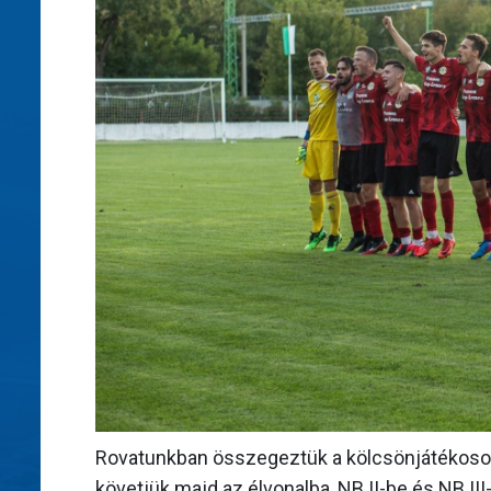
Rovatunkban összegeztük a kölcsönjátékosok
követjük majd az élvonalba, NB II-be és NB II