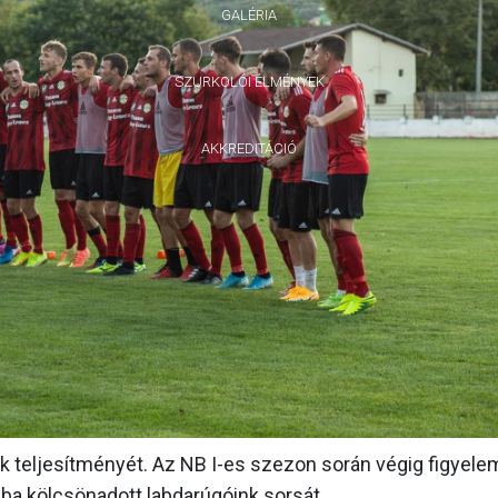
GALÉRIA
SZURKOLÓI ÉLMÉNYEK
AKKREDITÁCIÓ
 teljesítményét. Az NB I-es szezon során végig figyel
I-ba kölcsönadott labdarúgóink sorsát.