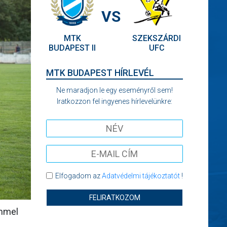
VS
MTK
SZEKSZÁRDI
BUDAPEST II
UFC
MTK BUDAPEST HÍRLEVÉL
Ne maradjon le egy eseményről sem!
Iratkozzon fel ingyenes hírlevelünkre:
Elfogadom az
Adatvédelmi tájékoztatót
!
FELIRATKOZOM
emmel