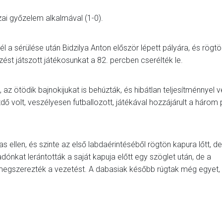
zai győzelem alkalmával (1-0).
a sérülése után Bidzilya Anton először lépett pályára, és rögtö
ést játszott játékosunkat a 82. percben cserélték le.
az ötödik bajnokijukat is behúzták, és hibátlan teljesítménnyel v
dő volt, veszélyesen futballozott, játékával hozzájárult a három
 ellen, és szinte az első labdaérintéséből rögtön kapura lőtt, de
ónkat lerántották a saját kapuja előtt egy szöglet után, de a
egszerezték a vezetést. A dabasiak később rúgtak még egyet, 