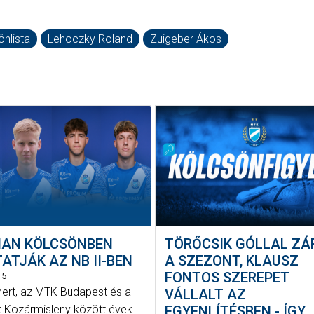
nlista
Lehoczky Roland
Zuigeber Ákos
AN KÖLCSÖNBEN
TÖRŐCSIK GÓLLAL ZÁ
ATJÁK AZ NB II-BEN
A SZEZONT, KLAUSZ
FONTOS SZEREPET
15
mert, az MTK Budapest és a
VÁLLALT AZ
 Kozármisleny között évek
EGYENLÍTÉSBEN - ÍGY