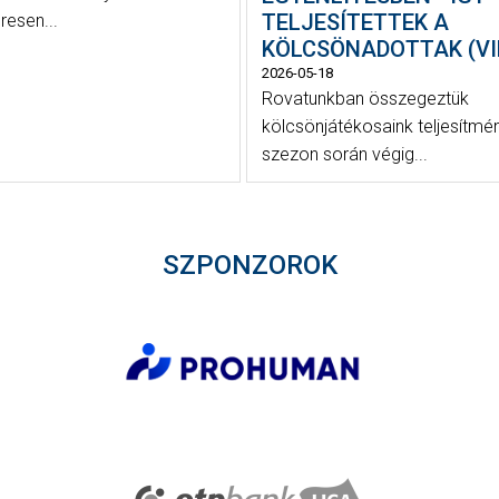
TELJESÍTETTEK A
resen...
KÖLCSÖNADOTTAK (VI
2026-05-18
Rovatunkban összegeztük
kölcsönjátékosaink teljesítmé
szezon során végig...
SZPONZOROK