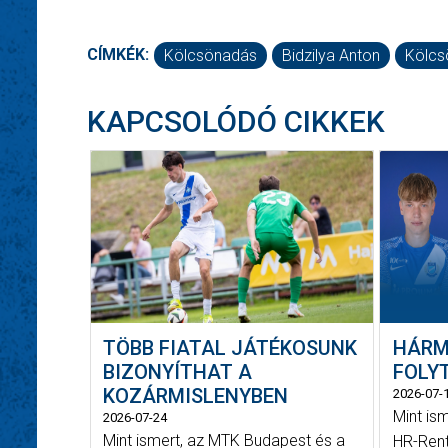
CÍMKÉK:
Kölcsönadás
Bidzilya Anton
Kölcsö
KAPCSOLÓDÓ CIKKEK
TÖBB FIATAL JÁTÉKOSUNK
HÁRM
BIZONYÍTHAT A
FOLYT
KOZÁRMISLENYBEN
2026-07-
Mint is
2026-07-24
Mint ismert, az MTK Budapest és a
HR-Rent