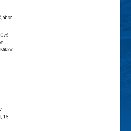
ójában.
 Győr
en
 Miklós
ka
l, 18