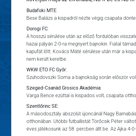
Budafoki MTE:
Bese Balázs a kispadról nézte végig csapata döntet
Dorogi FC:
A hosszú sérülése után az előző fordulóban vissza
hazai pályán 2-0-ra megnyert bajnokin. Fiatal támad
kapufát lőtt. Kovács Máté sérülése után már a kisp
nem került keretbe.
WKW ETO FC Győr:
Szuhodovszki Soma a bajnokság során először volt
Szeged-Csanád Grosics Akadémia:
Varga Bence ezúttal is kispados volt, csapata ottho
Szentlőrinc SE:
A másodosztály abszolút újoncánál Nagy Barnabás é
otthonában. Utóbbi futballistát Törőcsik Péter vál
éves játékosunk az 58. percben állt be. Az Ajka 4-0-r