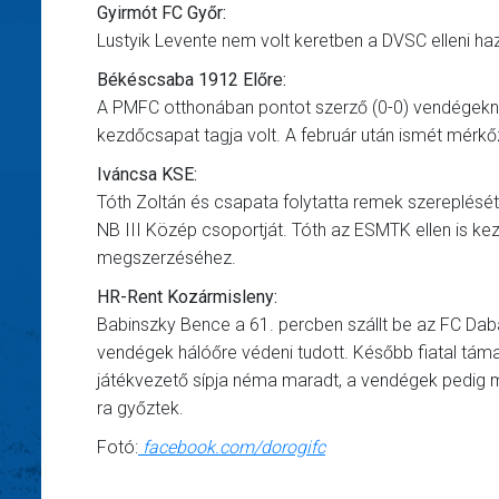
Gyirmót FC Győr:
Lustyik Levente nem volt keretben a DVSC elleni ha
Békéscsaba 1912 Előre:
A PMFC otthonában pontot szerző (0-0) vendégeknél 
kezdőcsapat tagja volt. A február után ismét mérkőz
Iváncsa KSE:
Tóth Zoltán és csapata folytatta remek szereplését, 
NB III Közép csoportját. Tóth az ESMTK ellen is kez
megszerzéséhez.
HR-Rent Kozármisleny:
Babinszky Bence a 61. percben szállt be az FC Dabas
vendégek hálóőre védeni tudott. Később fiatal támad
játékvezető sípja néma maradt, a vendégek pedig m
ra győztek.
Fotó:
facebook.com/dorogifc