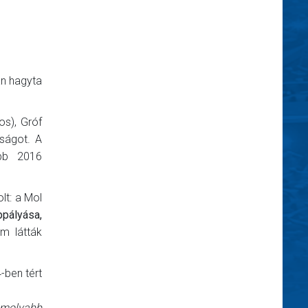
án hagyta
os), Gróf
ságot. A
óbb 2016
lt: a Mol
pályása,
m látták
-ben tért
komolyabb