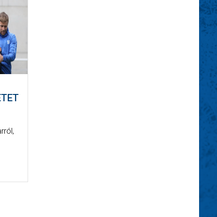
ETET
ról,