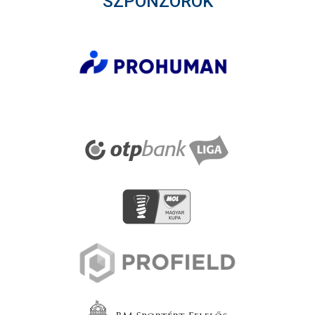
SZPONZOROK