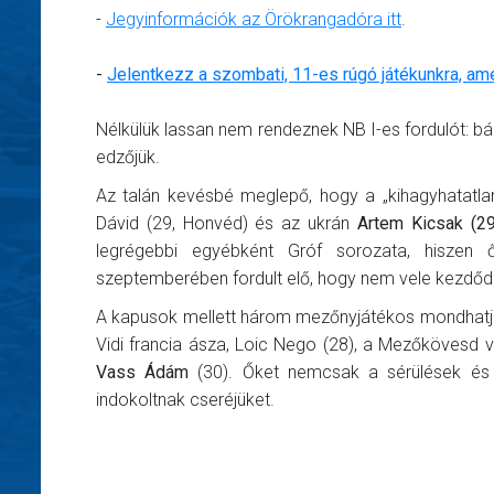
-
Jegyinformációk az Örökrangadóra itt
.
-
Jelentkezz a szombati, 11-es rúgó játékunkra, ame
Nélkülük lassan nem rendeznek NB I-es fordulót: bár
edzőjük.
Az talán kevésbé meglepő, hogy a „kihagyhatatla
Dávid (29, Honvéd) és az ukrán
Artem Kicsak (2
legrégebbi egyébként Gróf sorozata, hisze
szeptemberében fordult elő, hogy nem vele kezdődöt
A kapusok mellett három mezőnyjátékos mondhatja
Vidi francia ásza, Loic Nego (28), a Mezőkövesd véd
Vass Ádám
(30). Őket nemcsak a sérülések és a
indokoltnak cseréjüket.