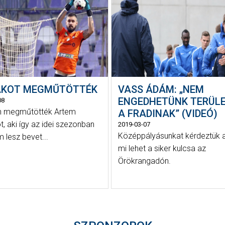
AKOT MEGMŰTÖTTÉK
VASS ÁDÁM: „NEM
ENGEDHETÜNK TERÜL
08
n megműtötték Artem
A FRADINAK” (VIDEÓ)
t, aki így az idei szezonban
2019-03-07
Középpályásunkat kérdeztük ar
 lesz bevet...
mi lehet a siker kulcsa az
Örökrangadón.