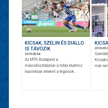
KICSAK, SZELIN ÉS DIALLO
KICS
IS TÁVOZIK
2019-05-
Szerdá
2019-06-04
Az MTK Budapest a
Kicsako
másodosztályban a többi klubhoz
már nem
hasonlóan eltekint a légiósok...