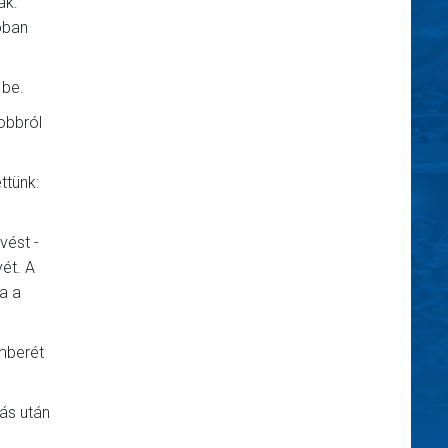
ák:
óban
 be.
obbról
ttünk:
vést -
ét. A
ta a
mberét
gás után