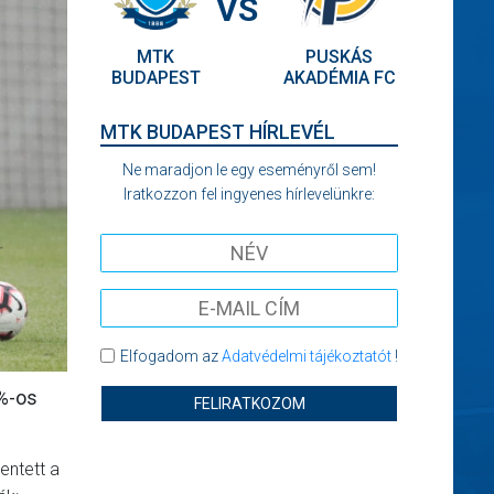
VS
MTK
PUSKÁS
BUDAPEST
AKADÉMIA FC
MTK BUDAPEST HÍRLEVÉL
Ne maradjon le egy eseményről sem!
Iratkozzon fel ingyenes hírlevelünkre:
Elfogadom az
Adatvédelmi tájékoztatót
!
0%-os
FELIRATKOZOM
entett a