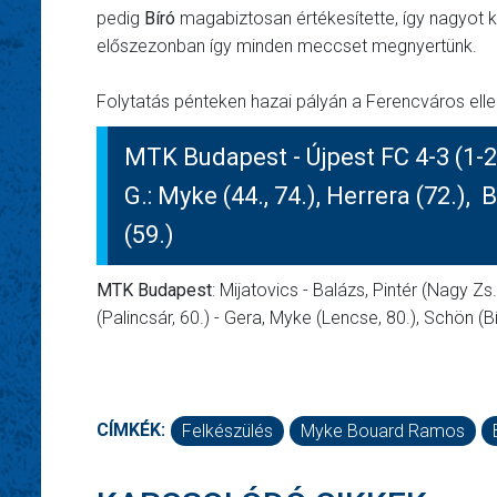
pedig
Bíró
magabiztosan értékesítette, így nagyot kü
előszezonban így minden meccset megnyertünk.
Folytatás pénteken hazai pályán a Ferencváros ell
MTK Budapest - Újpest FC 4-3 (1-2
G.: Myke (44., 74.), Herrera (72.), B
(59.)
MTK Budapest
: Mijatovics - Balázs, Pintér (Nagy Zs.
(Palincsár, 60.) - Gera, Myke (Lencse, 80.), Schön (Bí
CÍMKÉK:
Felkészülés
Myke Bouard Ramos