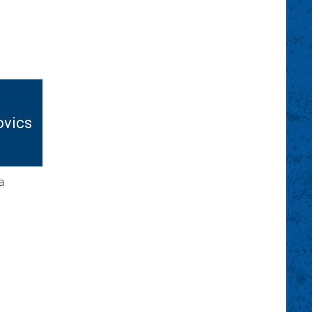
kovics
a