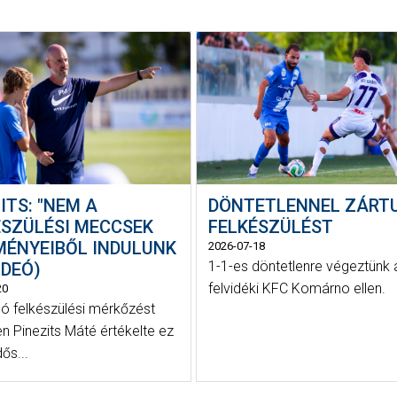
ITS: "NEM A
DÖNTETLENNEL ZÁRT
ÉSZÜLÉSI MECCSEK
FELKÉSZÜLÉST
MÉNYEIBŐL INDULUNK
2026-07-18
1-1-es döntetlenre végeztünk 
VIDEÓ)
felvidéki KFC Komárno ellen.
20
só felkészülési mérkőzést
n Pinezits Máté értékelte ez
dős...