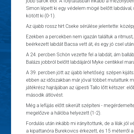
jobb sarok elől. A folytatásban inkább a mezőnyben 
Simon lépett ki egy védelem mögé belőtt labdával, m
kötött ki (0-1).
Az újabb rossz hírt Cseke sérülése jelentette: közép
Ezekben a percekben nem igazán találtuk a ritmust,
beérkezett labdát Bacsa vett át, és egy jó csel után 
A 24. percben Schön vezette fel a labdát, ám ballá
Balázs jobbról belőtt labdájáról Myke centikkel mara
A 39. percben jött az újabb lehetőség: szépen kijáts
ebben az időszakban már jóval többet mutattunk meg
játékrész hajrájában az újpesti Tallo lőtt kétszer: 
második átlövést.
Még a lefújás előtt sikerült szépíteni - megérdeme
megelőzve a hálóba helyezett (1-2).
Fordulás után inkább mi irányítottunk, de a lilák jó
a kipattanóra Burekovics érkezett, és 15 méterről a b