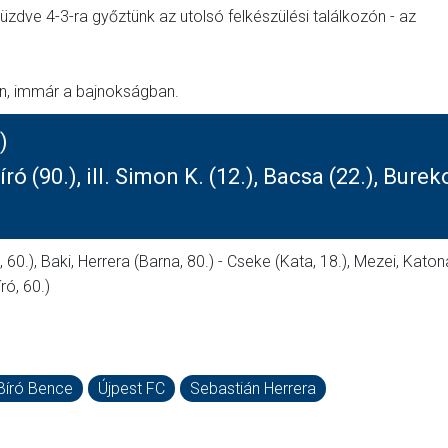
zdve 4-3-ra győztünk az utolsó felkészülési találkozón - az
en, immár a bajnokságban.
)
író (90.), ill. Simon K. (12.), Bacsa (22.), Bure
, 60.), Baki, Herrera (Barna, 80.) - Cseke (Kata, 18.), Mezei, Katon
ró, 60.)
Bíró Bence
Újpest FC
Sebastián Herrera