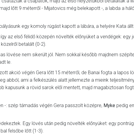
csatáztak a csapatok, majd az első helyzetükből betaláltak a lil
ajd lőtt 9 méterről - Mijatovics még belekapott -, a labda a hál
pályásunk egy komoly rúgást kapott a lábára, a helyére Kata állt
 így az első félidő közepén növelték előnyüket a vendégek: egy j
közelről betalált (0-2).
bas lövése nem sikerült jól. Nem sokkal később majdnem szépíte
dt le.
zott akció végén Gera lőtt 15 méterről, de Banai fogta a lapos lö
 abból, ami a felkészülés alatt jellemezte a mieink teljesítmény
előbb kapusunk a rövid sarok elől mentett, majd magabiztosan fog
lten -: szép támadás végén Gera passzolt középre,
Myke
pedig e
l védekeztek. Egy lövés után pedig növelték előnyüket: egy pontrú
al felsőbe lőtt (1-3).