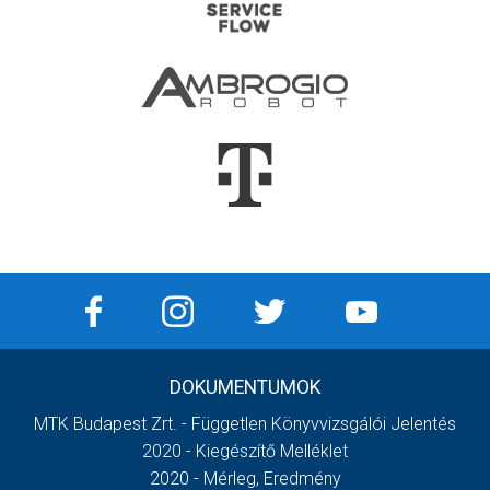
DOKUMENTUMOK
MTK Budapest Zrt. - Független Könyvvizsgálói Jelentés
2020 - Kiegészítő Melléklet
2020 - Mérleg, Eredmény