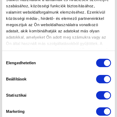
szabásához, közösségi funkciók biztosításához,
valamint weboldalforgalmunk elemzéséhez. Ezenkívül
közösségi média-, hirdető- és elemező partnereinkkel
megosztjuk az Ön weboldalhasználatra vonatkozó
adatait, akik kombinálhatják az adatokat más olyan
Elfogadom az
Adatvédelmi tájékoztatót
!
adatokkal, amelyeket Ön adott meg számukra vagy az
Ön által használt más szolgáltatásokból gyűjtöttek. A
FELIRATKOZOM
weboldalon való böngészés folytatásával Ön hozzájárul a
sütik használatához.
Hozzájárulás
Elengedhetetlen
kiválasztása
SZPONZOROK
Beállítások
Statisztikai
Marketing