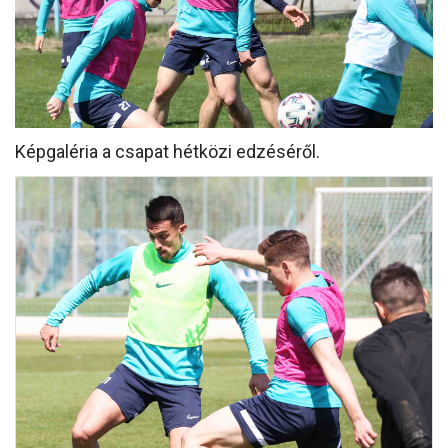
MÉRKŐZÉSEK
KLUB
GALÉRIA
SZURKOLÓI ÉLMÉNYEK
Képgaléria a csapat hétközi edzéséről.
AKKREDITÁCIÓ