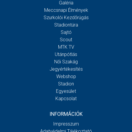
Galéria
Meccsnapi Élmények
Szurkolói Kezdőrúgás
Stadiontúra
Sajtó
Scout
MTK TV
Utánpótlás
Női Szakág
Jegyértékesítés
Webshop
Stadion
Egyesület
Kapcsolat
INFORMÁCIÓK
Impresszum
Adatvédelmi Tájékoztató