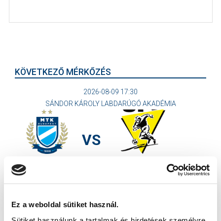
KÖVETKEZŐ MÉRKŐZÉS
2026-08-09 17:30
SÁNDOR KÁROLY LABDARÚGÓ AKADÉMIA
VS
MTK BUDAPEST II
SZEKSZÁRDI UFC
MTK BUDAPEST HÍRLEVÉL
Ez a weboldal sütiket használ.
Ne maradjon le egy eseményről sem! Iratkozzon fel ingyenes
hírlevelünkre:
Sütiket használunk a tartalmak és hirdetések személyre