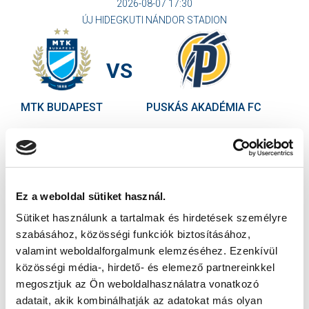
2026-08-07 17:30
ÚJ HIDEGKUTI NÁNDOR STADION
VS
MTK BUDAPEST
PUSKÁS AKADÉMIA FC
MTK BUDAPEST HÍRLEVÉL
Ne maradjon le egy eseményről sem! Iratkozzon fel ingyenes
hírlevelünkre:
Ez a weboldal sütiket használ.
Sütiket használunk a tartalmak és hirdetések személyre
szabásához, közösségi funkciók biztosításához,
valamint weboldalforgalmunk elemzéséhez. Ezenkívül
közösségi média-, hirdető- és elemező partnereinkkel
Elfogadom az
Adatvédelmi tájékoztatót
!
megosztjuk az Ön weboldalhasználatra vonatkozó
adatait, akik kombinálhatják az adatokat más olyan