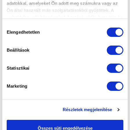
FELIRATKOZOM
adatokkal, amelyeket Ön adott meg számukra vagy az
Ön által használt más szolgáltatásokból gyűjtöttek. A
weboldalon való böngészés folytatásával Ön hozzájárul a
SZPONZOROK
sütik használatához.
Hozzájárulás
Elengedhetetlen
kiválasztása
Beállítások
Statisztikai
Marketing
Részletek megjelenítése
Összes süti engedélyezése