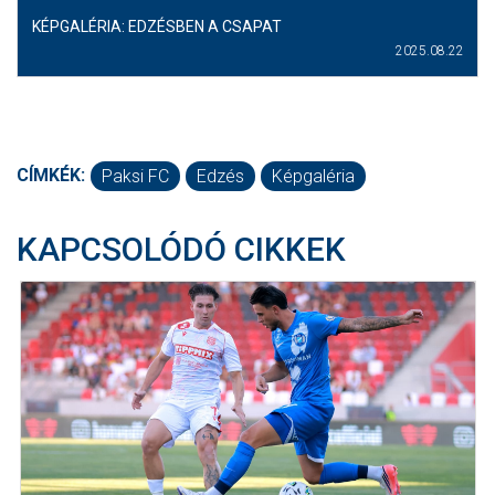
KÉPGALÉRIA: EDZÉSBEN A CSAPAT
2025.08.22
CÍMKÉK:
Paksi FC
Edzés
Képgaléria
KAPCSOLÓDÓ CIKKEK