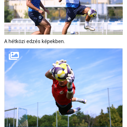
MÉRKŐZÉSEK
KLUB
GALÉRIA
A hétközi edzés képekben.
SZURKOLÓI ÉLMÉNYEK
AKKREDITÁCIÓ