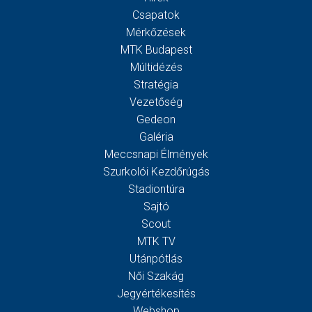
Csapatok
Mérkőzések
MTK Budapest
Múltidézés
Stratégia
Vezetőség
Gedeon
Galéria
Meccsnapi Élmények
Szurkolói Kezdőrúgás
Stadiontúra
Sajtó
Scout
MTK TV
Utánpótlás
Női Szakág
Jegyértékesítés
Webshop