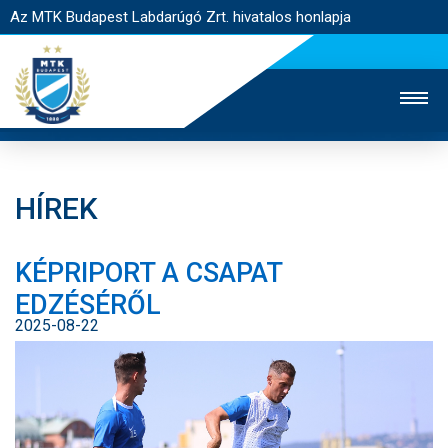
Az MTK Budapest Labdarúgó Zrt. hivatalos honlapja
HÍREK
MTK TV
UTÁNPÓTLÁS
NŐI SZAKÁG
KÉPRIPORT A CSAPAT
JEGYÉRTÉKESÍTÉS
WEBSHOP
STADION
EDZÉSÉRŐL
EGYESÜLET
KAPCSOLAT
2025-08-22
NYITÓLAP
HÍREK
CSAPATOK