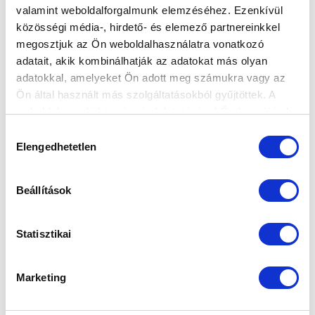
valamint weboldalforgalmunk elemzéséhez. Ezenkívül
közösségi média-, hirdető- és elemező partnereinkkel
megosztjuk az Ön weboldalhasználatra vonatkozó
Elfogadom az
Adatvédelmi tájékoztatót
!
adatait, akik kombinálhatják az adatokat más olyan
adatokkal, amelyeket Ön adott meg számukra vagy az
FELIRATKOZOM
Ön által használt más szolgáltatásokból gyűjtöttek. A
weboldalon való böngészés folytatásával Ön hozzájárul a
sütik használatához.
Hozzájárulás
SZPONZOROK
Elengedhetetlen
kiválasztása
Beállítások
Statisztikai
Marketing