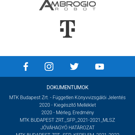
DOKUMENTUMOK
MTK Budapest Zrt. - Független Könyvvizsgálói Jelentés
2020 - Kiegészítő Melléklet
2020 - Mérleg, Eredmény
MTK BUDAPEST ZRT._SFP_2021-2021_MLSZ
JÓVÁHAGYÓ HATÁROZAT