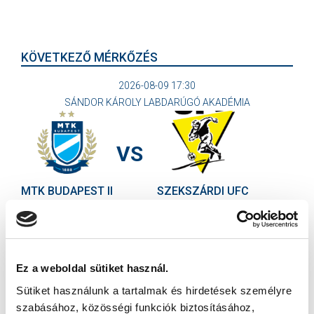
KÖVETKEZŐ MÉRKŐZÉS
2026-08-09 17:30
SÁNDOR KÁROLY LABDARÚGÓ AKADÉMIA
VS
MTK BUDAPEST II
SZEKSZÁRDI UFC
MTK BUDAPEST HÍRLEVÉL
Ne maradjon le egy eseményről sem! Iratkozzon fel ingyenes
hírlevelünkre:
Ez a weboldal sütiket használ.
Sütiket használunk a tartalmak és hirdetések személyre
szabásához, közösségi funkciók biztosításához,