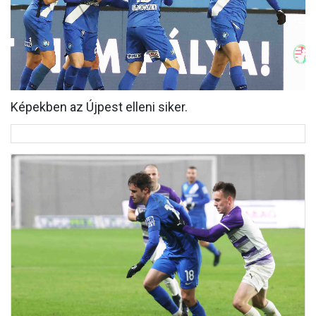
MÉRKŐZÉSEK
KLUB
GALÉRIA
Képekben az Újpest elleni siker.
SZURKOLÓI ÉLMÉNYEK
AKKREDITÁCIÓ