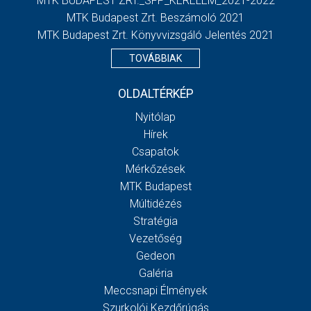
MTK BUDAPEST ZRT._SFP_KERELEM_2021-2022
MTK Budapest Zrt. Beszámoló 2021
MTK Budapest Zrt. Könyvvizsgáló Jelentés 2021
TOVÁBBIAK
OLDALTÉRKÉP
Nyitólap
Hírek
Csapatok
Mérkőzések
MTK Budapest
Múltidézés
Stratégia
Vezetőség
Gedeon
Galéria
Meccsnapi Élmények
Szurkolói Kezdőrúgás