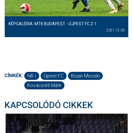
KÉPGALÉRIA: MTK BUDAPEST - ÚJPEST FC 2-1
2021.12.05
CÍMKÉK:
NB I
Újpest FC
Bojan Miovski
Kovácsréti Márk
KAPCSOLÓDÓ CIKKEK