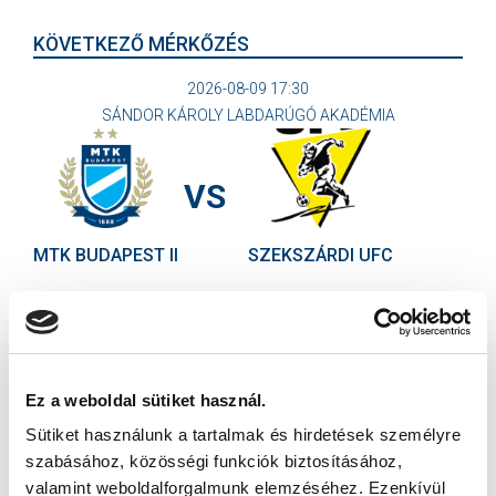
KÖVETKEZŐ MÉRKŐZÉS
2026-08-09 17:30
SÁNDOR KÁROLY LABDARÚGÓ AKADÉMIA
VS
MTK BUDAPEST II
SZEKSZÁRDI UFC
MTK BUDAPEST HÍRLEVÉL
Ne maradjon le egy eseményről sem! Iratkozzon fel ingyenes
hírlevelünkre:
Ez a weboldal sütiket használ.
Sütiket használunk a tartalmak és hirdetések személyre
szabásához, közösségi funkciók biztosításához,
valamint weboldalforgalmunk elemzéséhez. Ezenkívül