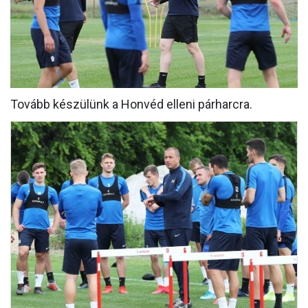
MÉRKŐZÉSEK
KLUB
GALÉRIA
Tovább készülünk a Honvéd elleni párharcra.
SZURKOLÓI ÉLMÉNYEK
AKKREDITÁCIÓ