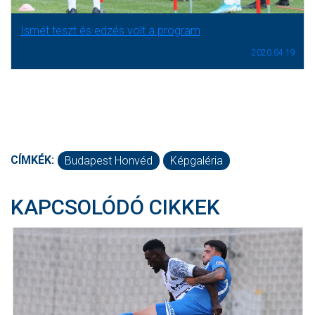
Ismét teszt és edzés volt a program
2020.04.19
CÍMKÉK:
Budapest Honvéd
Képgaléria
KAPCSOLÓDÓ CIKKEK