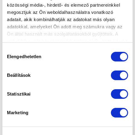
közösségi média-, hirdető- és elemező partnereinkkel
Elfogadom az
Adatvédelmi tájékoztatót
!
megosztjuk az Ön weboldalhasználatra vonatkozó
adatait, akik kombinálhatják az adatokat más olyan
FELIRATKOZOM
adatokkal, amelyeket Ön adott meg számukra vagy az
Ön által használt más szolgáltatásokból gyűjtöttek. A
weboldalon való böngészés folytatásával Ön hozzájárul a
SZPONZOROK
sütik használatához.
Hozzájárulás
Elengedhetetlen
kiválasztása
Beállítások
Statisztikai
Marketing