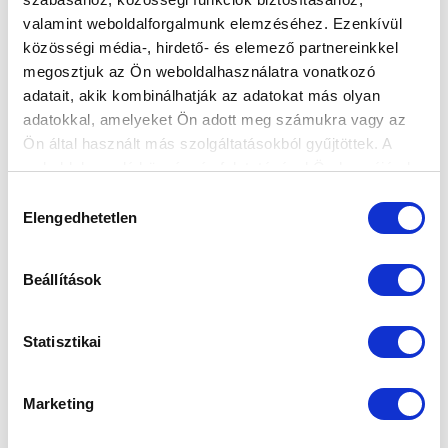
valamint weboldalforgalmunk elemzéséhez. Ezenkívül
közösségi média-, hirdető- és elemező partnereinkkel
megosztjuk az Ön weboldalhasználatra vonatkozó
adatait, akik kombinálhatják az adatokat más olyan
Elfogadom az
Adatvédelmi tájékoztatót
!
adatokkal, amelyeket Ön adott meg számukra vagy az
FELIRATKOZOM
Ön által használt más szolgáltatásokból gyűjtöttek. A
weboldalon való böngészés folytatásával Ön hozzájárul a
sütik használatához.
Hozzájárulás
SZPONZOROK
Elengedhetetlen
kiválasztása
Beállítások
Statisztikai
Marketing