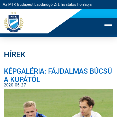
Az MTK Budapest Labdarúgó Zrt. hivatalos honlapja
HÍREK
MTK TV
UTÁNPÓTLÁS
NŐI SZAKÁG
KÉPGALÉRIA: FÁJDALMAS BÚCSÚ
JEGYÉRTÉKESÍTÉS
WEBSHOP
STADION
A KUPÁTÓL
EGYESÜLET
KAPCSOLAT
2020-05-27
NYITÓLAP
HÍREK
CSAPATOK