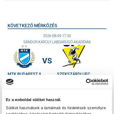
KÖVETKEZŐ MÉRKŐZÉS
2026-08-09 17:30
SÁNDOR KÁROLY LABDARÚGÓ AKADÉMIA
VS
MTK BUDAPEST II
SZEKSZÁRDI UFC
MTK BUDAPEST HÍRLEVÉL
Ne maradjon le egy eseményről sem! Iratkozzon fel ingyenes
Ez a weboldal sütiket használ.
hírlevelünkre:
Sütiket használunk a tartalmak és hirdetések személyre
szabásához, közösségi funkciók biztosításához,