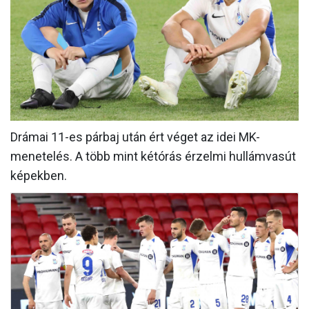
MÉRKŐZÉSEK
KLUB
GALÉRIA
SZURKOLÓI ÉLMÉNYEK
AKKREDITÁCIÓ
Drámai 11-es párbaj után ért véget az idei MK-
menetelés. A több mint kétórás érzelmi hullámvasút
képekben.