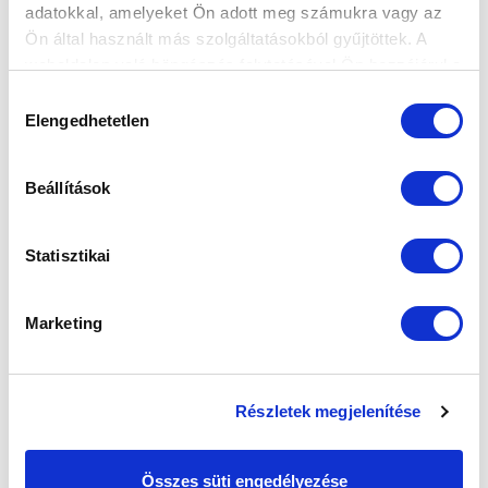
SZPONZOROK
adatokkal, amelyeket Ön adott meg számukra vagy az
Ön által használt más szolgáltatásokból gyűjtöttek. A
weboldalon való böngészés folytatásával Ön hozzájárul a
sütik használatához.
Hozzájárulás
Elengedhetetlen
kiválasztása
Beállítások
Statisztikai
Marketing
Részletek megjelenítése
Összes süti engedélyezése