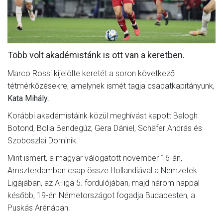
MÉRKŐZÉSEK
KLUB
Több volt akadémistánk is ott van a keretben.
GALÉRIA
Marco Rossi kijelölte keretét a soron következő
SZURKOLÓI ÉLMÉNYEK
tétmérkőzésekre, amelynek ismét tagja csapatkapitányunk,
AKKREDITÁCIÓ
Kata Mihály
.
Korábbi akadémistáink közül meghívást kapott Balogh
Botond, Bolla Bendegúz, Gera Dániel, Schäfer András és
Szoboszlai Dominik.
Mint ismert, a magyar válogatott november 16-án,
Amszterdamban csap össze Hollandiával a Nemzetek
Ligájában, az A-liga 5. fordulójában, majd három nappal
később, 19-én Németországot fogadja Budapesten, a
Puskás Arénában.