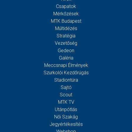
Csapatok
Mérkőzések
MTK Budapest
Múltidézés
Stratégia
Vezetőség
Gedeon
Galéria
Meccsnapi Élmények
Szurkolói Kezdőrúgás
Stadiontúra
Sajtó
Scout
MTK TV
Utánpótlás
Női Szakág
Jegyértékesítés
Webshop