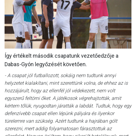
MÉRKŐZÉSEK
KLUB
GALÉRIA
SZURKOLÓI ÉLMÉNYEK
Így értékelt második csapatunk vezetőedzője a
AKKREDITÁCIÓ
Dabas-Gyón legyőzését követően.
- A csapat jól futballozott, sokáig nem tudtunk annyi
helyzetet kialakítani, mint szerettünk volna, de ehhez az is
hozzájárult, hogy az ellenfél jól védekezett, nem volt
egyszerű feltörni őket. A játékosok végrehajtották, amit
kértem tőlük, nyugodtan járatták a labdát. Tudtuk, hogy egy
defenzívebb csapat ellen lépünk pályára és ilyenkor
türelemre van szükség. Azért tudtunk a hajrában gólt
szerezni, mert addig folyamatosan fárasztottuk az