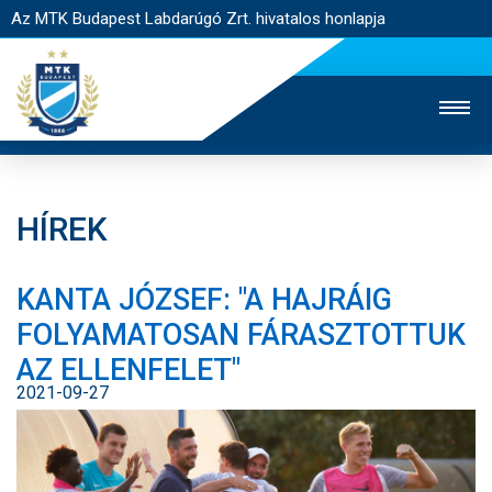
Az MTK Budapest Labdarúgó Zrt. hivatalos honlapja
HÍREK
MTK TV
UTÁNPÓTLÁS
NŐI SZAKÁG
KANTA JÓZSEF: "A HAJRÁIG
JEGYÉRTÉKESÍTÉS
WEBSHOP
STADION
FOLYAMATOSAN FÁRASZTOTTUK
EGYESÜLET
KAPCSOLAT
AZ ELLENFELET"
2021-09-27
NYITÓLAP
HÍREK
CSAPATOK