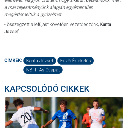
ellenfelet. Nagyon örültem, hogy sikerült betalálnunk, mert
a mai teljesítményünk alapján egyértelműen
megérdemeltük a győzelmet
- összegzett a lefújást követően vezetőedzőnk,
Kanta
József
.
CÍMKÉK:
Kanta József
Edzői Értékelés
NB III-As Csapat
KAPCSOLÓDÓ CIKKEK