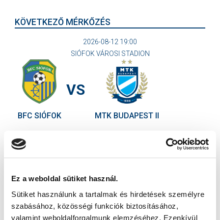
KÖVETKEZŐ MÉRKŐZÉS
2026-08-12 19:00
SIÓFOK VÁROSI STADION
VS
BFC SIÓFOK
MTK BUDAPEST II
MTK BUDAPEST HÍRLEVÉL
Ne maradjon le egy eseményről sem! Iratkozzon fel ingyenes
hírlevelünkre:
Ez a weboldal sütiket használ.
Sütiket használunk a tartalmak és hirdetések személyre
szabásához, közösségi funkciók biztosításához,
valamint weboldalforgalmunk elemzéséhez. Ezenkívül