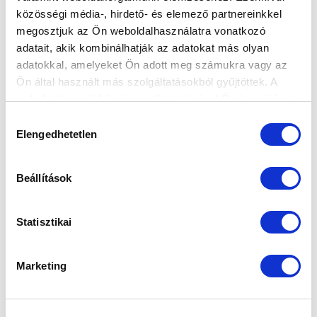
közösségi média-, hirdető- és elemező partnereinkkel
Elfogadom az
Adatvédelmi tájékoztatót
!
megosztjuk az Ön weboldalhasználatra vonatkozó
adatait, akik kombinálhatják az adatokat más olyan
FELIRATKOZOM
adatokkal, amelyeket Ön adott meg számukra vagy az
Ön által használt más szolgáltatásokból gyűjtöttek. A
weboldalon való böngészés folytatásával Ön hozzájárul a
SZPONZOROK
sütik használatához.
Hozzájárulás
Elengedhetetlen
kiválasztása
Beállítások
Statisztikai
Marketing