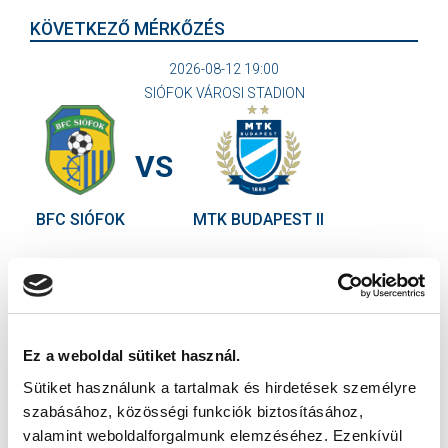
KÖVETKEZŐ MÉRKŐZÉS
2026-08-12 19:00
SIÓFOK VÁROSI STADION
VS
BFC SIÓFOK
MTK BUDAPEST II
MTK BUDAPEST HÍRLEVÉL
Ne maradjon le egy eseményről sem! Iratkozzon fel ingyenes
hírlevelünkre:
Ez a weboldal sütiket használ.
Sütiket használunk a tartalmak és hirdetések személyre
szabásához, közösségi funkciók biztosításához,
valamint weboldalforgalmunk elemzéséhez. Ezenkívül