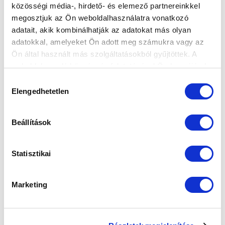
közösségi média-, hirdető- és elemező partnereinkkel
Elfogadom az
Adatvédelmi tájékoztatót
!
megosztjuk az Ön weboldalhasználatra vonatkozó
adatait, akik kombinálhatják az adatokat más olyan
FELIRATKOZOM
adatokkal, amelyeket Ön adott meg számukra vagy az
Ön által használt más szolgáltatásokból gyűjtöttek. A
weboldalon való böngészés folytatásával Ön hozzájárul a
SZPONZOROK
sütik használatához.
Hozzájárulás
Elengedhetetlen
kiválasztása
Beállítások
Statisztikai
Marketing