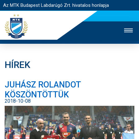
Az MTK Budapest Labdarúgó Zrt. hivatalos honlapja
HÍREK
MTK TV
UTÁNPÓTLÁS
NŐI SZAKÁG
JUHÁSZ ROLANDOT
JEGYÉRTÉKESÍTÉS
WEBSHOP
STADION
KÖSZÖNTÖTTÜK
EGYESÜLET
KAPCSOLAT
2018-10-08
NYITÓLAP
HÍREK
CSAPATOK