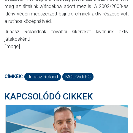
meg az általunk ajándékba adott mez is. A 2002/2003-as
idény végén megszerzett bajnoki címnek aktív részese volt
a rutinos középhátvéd.
Juhász Rolandnak további sikereket kívánunk aktív
játékosként!
[image]
CÍMKÉK:
Juhász Roland
MOL-Vidi FC
KAPCSOLÓDÓ CIKKEK