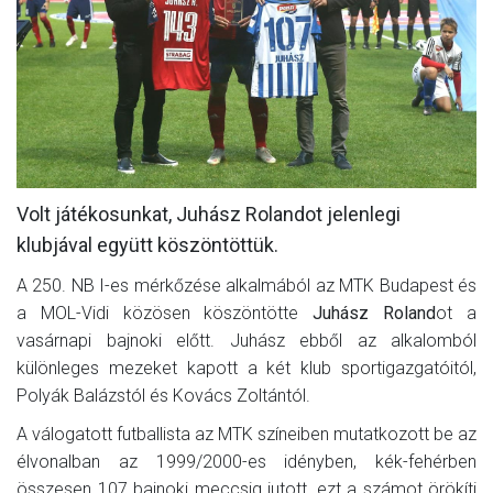
MÉRKŐZÉSEK
KLUB
GALÉRIA
SZURKOLÓI ÉLMÉNYEK
AKKREDITÁCIÓ
Volt játékosunkat, Juhász Rolandot jelenlegi
klubjával együtt köszöntöttük.
A 250. NB I-es mérkőzése alkalmából az MTK Budapest és
a MOL-Vidi közösen köszöntötte
Juhász Roland
ot a
vasárnapi bajnoki előtt. Juhász ebből az alkalomból
különleges mezeket kapott a két klub sportigazgatóitól,
Polyák Balázstól és Kovács Zoltántól.
A válogatott futballista az MTK színeiben mutatkozott be az
élvonalban az 1999/2000-es idényben, kék-fehérben
összesen 107 bajnoki meccsig jutott, ezt a számot örökíti