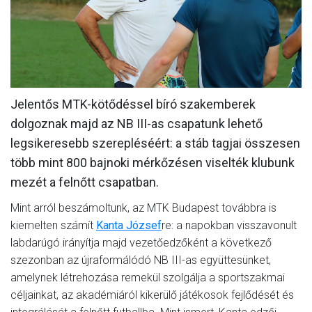
MÉRKŐZÉSEK
KLUB
GALÉRIA
Jelentős MTK-kötődéssel bíró szakemberek
SZURKOLÓI ÉLMÉNYEK
dolgoznak majd az NB III-as csapatunk lehető
AKKREDITÁCIÓ
legsikeresebb szerepléséért: a stáb tagjai összesen
több mint 800 bajnoki mérkőzésen viselték klubunk
mezét a felnőtt csapatban.
Mint arról beszámoltunk, az MTK Budapest továbbra is
kiemelten számít
Kanta József
re: a napokban visszavonult
labdarúgó irányítja majd vezetőedzőként a következő
szezonban az újraformálódó NB III-as együttesünket,
amelynek létrehozása remekül szolgálja a sportszakmai
céljainkat, az akadémiáról kikerülő játékosok fejlődését és