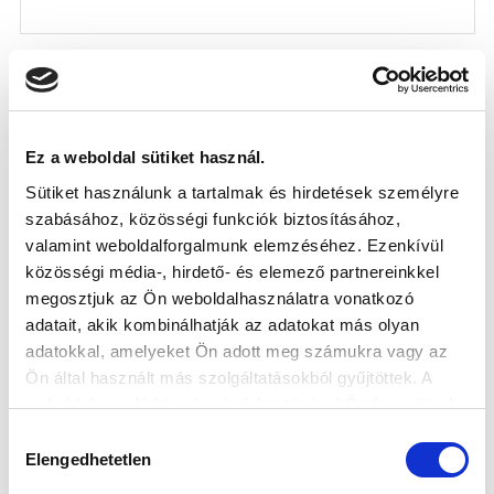
KÖVETKEZŐ MÉRKŐZÉS
Ez a weboldal sütiket használ.
2026-08-07 17:30
Sütiket használunk a tartalmak és hirdetések személyre
ÚJ HIDEGKUTI NÁNDOR STADION
szabásához, közösségi funkciók biztosításához,
valamint weboldalforgalmunk elemzéséhez. Ezenkívül
közösségi média-, hirdető- és elemező partnereinkkel
VS
megosztjuk az Ön weboldalhasználatra vonatkozó
adatait, akik kombinálhatják az adatokat más olyan
adatokkal, amelyeket Ön adott meg számukra vagy az
MTK BUDAPEST
PUSKÁS AKADÉMIA FC
Ön által használt más szolgáltatásokból gyűjtöttek. A
weboldalon való böngészés folytatásával Ön hozzájárul a
MTK BUDAPEST HÍRLEVÉL
sütik használatához.
Hozzájárulás
Ne maradjon le egy eseményről sem! Iratkozzon fel ingyenes
Elengedhetetlen
kiválasztása
hírlevelünkre: