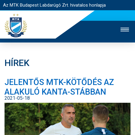
Az MTK Budapest Labdarúgó Zrt. hivatalos honlapja
HÍREK
MTK TV
UTÁNPÓTLÁS
NŐI SZAKÁG
JELENTŐS MTK-KÖTŐDÉS AZ
JEGYÉRTÉKESÍTÉS
WEBSHOP
STADION
ALAKULÓ KANTA-STÁBBAN
EGYESÜLET
KAPCSOLAT
2021-05-18
NYITÓLAP
HÍREK
CSAPATOK