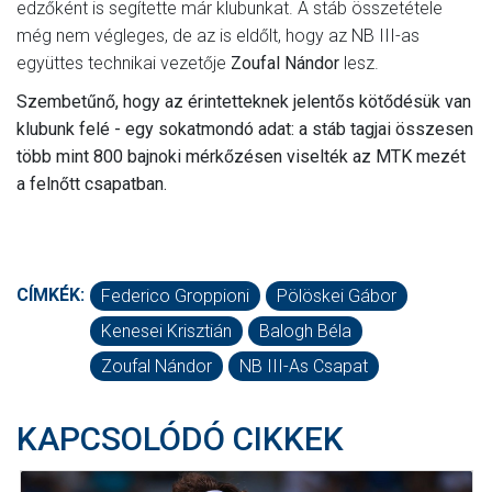
edzőként is segítette már klubunkat. A stáb összetétele
még nem végleges, de az is eldőlt, hogy az NB III-as
együttes technikai vezetője
Zoufal Nándor
lesz.
Szembetűnő, hogy az érintetteknek jelentős kötődésük van
klubunk felé - egy sokatmondó adat: a stáb tagjai összesen
több mint 800 bajnoki mérkőzésen viselték az MTK mezét
a felnőtt csapatban.
CÍMKÉK:
Federico Groppioni
Pölöskei Gábor
Kenesei Krisztián
Balogh Béla
Zoufal Nándor
NB III-As Csapat
KAPCSOLÓDÓ CIKKEK