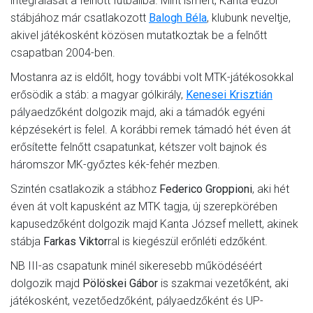
integrálását a felnőtt futballba. Mint ismert, Kanta edzői
stábjához már csatlakozott
Balogh Béla
, klubunk neveltje,
akivel játékosként közösen mutatkoztak be a felnőtt
csapatban 2004-ben.
Mostanra az is eldőlt, hogy további volt MTK-játékosokkal
erősödik a stáb: a magyar gólkirály,
Kenesei Krisztián
pályaedzőként dolgozik majd, aki a támadók egyéni
képzésekért is felel. A korábbi remek támadó hét éven át
erősítette felnőtt csapatunkat, kétszer volt bajnok és
háromszor MK-győztes kék-fehér mezben.
Szintén csatlakozik a stábhoz
Federico Groppioni
, aki hét
éven át volt kapusként az MTK tagja, új szerepkörében
kapusedzőként dolgozik majd Kanta József mellett, akinek
stábja
Farkas Viktor
ral is kiegészül erőnléti edzőként.
NB III-as csapatunk minél sikeresebb működéséért
dolgozik majd
Pölöskei Gábor
is szakmai vezetőként, aki
játékosként, vezetőedzőként, pályaedzőként és UP-