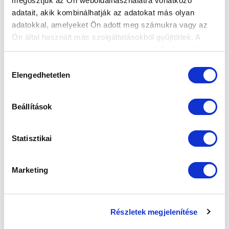
megosztjuk az Ön weboldalhasználatra vonatkozó
adatait, akik kombinálhatják az adatokat más olyan
Elfogadom az
Adatvédelmi tájékoztatót
!
adatokkal, amelyeket Ön adott meg számukra vagy az
Ön által használt más szolgáltatásokból gyűjtöttek. A
FELIRATKOZOM
weboldalon való böngészés folytatásával Ön hozzájárul a
sütik használatához.
Hozzájárulás
Elengedhetetlen
kiválasztása
SZPONZOROK
Beállítások
Statisztikai
Marketing
Részletek megjelenítése