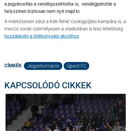
a jegyárusítás a vendégszektorba is, vendégpénztár a
helyszínen biztosan nem nyit majd ki.
A mérkőzésen zárul a Kék-fehér csokigyűjtés kampány is, a
meccs során személyesen a stadionban is lesz lehetőség
hozzájárulni a jótékonysági akcióhoz
.
CÍMKÉK:
Jegyinformáció
Újpest FC
KAPCSOLÓDÓ CIKKEK