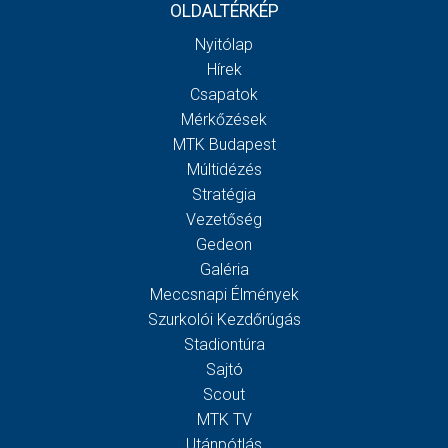
OLDALTÉRKÉP
Nyitólap
Hírek
Csapatok
Mérkőzések
MTK Budapest
Múltidézés
Stratégia
Vezetőség
Gedeon
Galéria
Meccsnapi Élmények
Szurkolói Kezdőrúgás
Stadiontúra
Sajtó
Scout
MTK TV
Utánpótlás