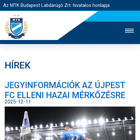
Az MTK Budapest Labdarúgó Zrt. hivatalos honlapja
HÍREK
MTK TV
UTÁNPÓTLÁS
NŐI SZAKÁG
JEGYINFORMÁCIÓK AZ ÚJPEST
JEGYÉRTÉKESÍTÉS
WEBSHOP
STADION
FC ELLENI HAZAI MÉRKŐZÉSRE
EGYESÜLET
KAPCSOLAT
2025-12-11
NYITÓLAP
HÍREK
CSAPATOK