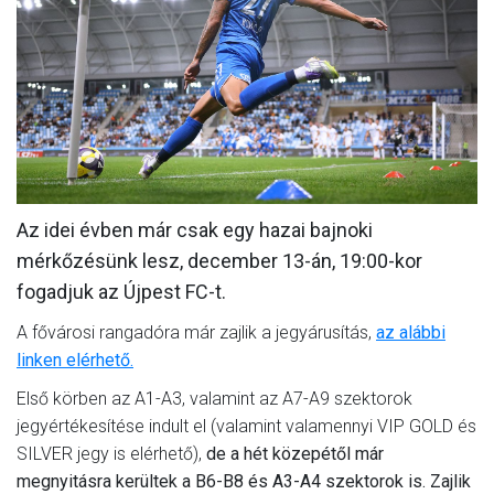
MÉRKŐZÉSEK
KLUB
GALÉRIA
SZURKOLÓI ÉLMÉNYEK
AKKREDITÁCIÓ
Az idei évben már csak egy hazai bajnoki
mérkőzésünk lesz, december 13-án, 19:00-kor
fogadjuk az Újpest FC-t.
A fővárosi rangadóra már zajlik a jegyárusítás,
az alábbi
linken elérhető.
Első körben az A1-A3, valamint az A7-A9 szektorok
jegyértékesítése indult el (valamint valamennyi VIP GOLD és
SILVER jegy is elérhető),
de a hét közepétől már
megnyitásra kerültek a B6-B8 és A3-A4 szektorok is. Zajlik