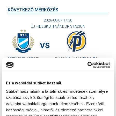
KÖVETKEZŐ MÉRKŐZÉS
2026-08-07 17:30
ÚJ HIDEGKUTI NÁNDOR STADION
VS
MTK BUDAPEST
PUSKÁS AKADÉMIA FC
MTK BUDAPEST HÍRLEVÉL
Ne maradjon le egy eseményről sem! Iratkozzon fel ingyenes
Ez a weboldal sütiket használ.
hírlevelünkre:
Sütiket használunk a tartalmak és hirdetések személyre
szabásához, közösségi funkciók biztosításához,
valamint weboldalforgalmunk elemzéséhez. Ezenkívül
közösségi média-, hirdető- és elemező partnereinkkel