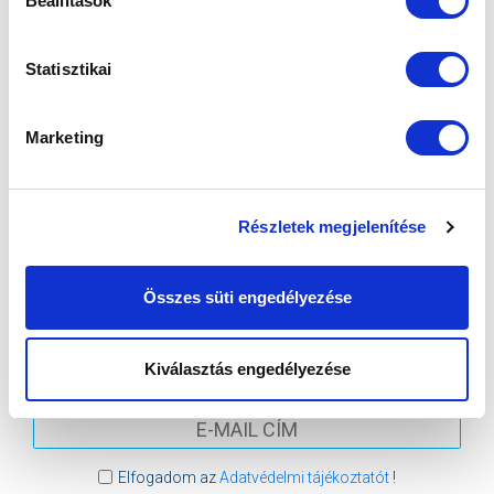
Beállítások
2026-08-09 17:30
SÁNDOR KÁROLY LABDARÚGÓ AKADÉMIA
Statisztikai
VS
Marketing
MTK BUDAPEST II
SZEKSZÁRDI UFC
Részletek megjelenítése
MTK BUDAPEST HÍRLEVÉL
Ne maradjon le egy eseményről sem! Iratkozzon fel ingyenes
Összes süti engedélyezése
hírlevelünkre:
Kiválasztás engedélyezése
Elfogadom az
Adatvédelmi tájékoztatót
!