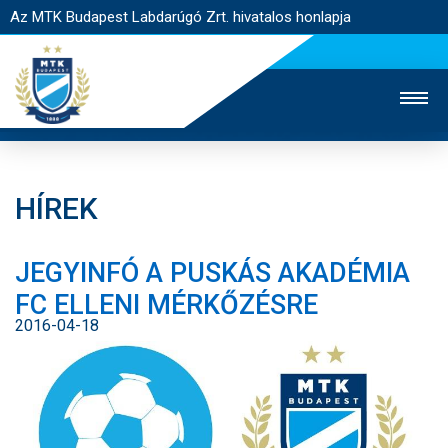
Az MTK Budapest Labdarúgó Zrt. hivatalos honlapja
HÍREK
MTK TV
UTÁNPÓTLÁS
NŐI SZAKÁG
JEGYINFÓ A PUSKÁS AKADÉMIA
JEGYÉRTÉKESÍTÉS
WEBSHOP
STADION
FC ELLENI MÉRKŐZÉSRE
EGYESÜLET
KAPCSOLAT
2016-04-18
NYITÓLAP
HÍREK
CSAPATOK