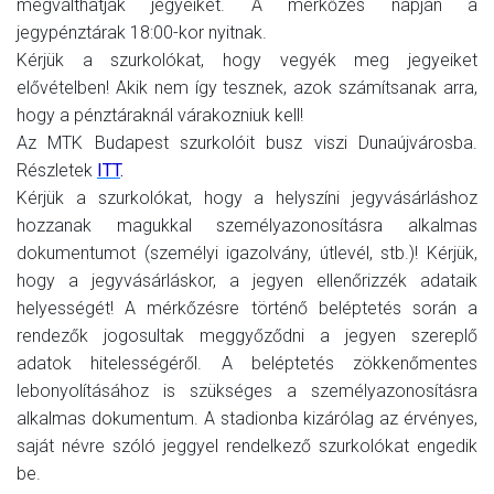
megválthatják jegyeiket. A mérkőzés napján a
jegypénztárak 18:00-kor nyitnak.
Kérjük a szurkolókat, hogy vegyék meg jegyeiket
elővételben! Akik nem így tesznek, azok számítsanak arra,
hogy a pénztáraknál várakozniuk kell!
Az MTK Budapest szurkolóit busz viszi Dunaújvárosba.
Részletek
ITT
.
Kérjük a szurkolókat, hogy a helyszíni jegyvásárláshoz
hozzanak magukkal személyazonosításra alkalmas
dokumentumot (személyi igazolvány, útlevél, stb.)! Kérjük,
hogy a jegyvásárláskor, a jegyen ellenőrizzék adataik
helyességét! A mérkőzésre történő beléptetés során a
rendezők jogosultak meggyőződni a jegyen szereplő
adatok hitelességéről. A beléptetés zökkenőmentes
lebonyolításához is szükséges a személyazonosításra
alkalmas dokumentum. A stadionba kizárólag az érvényes,
saját névre szóló jeggyel rendelkező szurkolókat engedik
be.