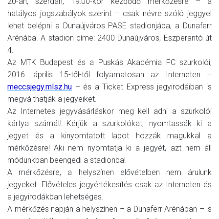
20-án, szerdán, 19:00-kor kezdődő mérkőzésre – a
hatályos jogszabályok szerint – csak névre szóló jeggyel
lehet belépni a Dunaújváros PASE stadionjába, a Dunaferr
Arénába. A stadion címe: 2400 Dunaújváros, Eszperantó út
4.
Az MTK Budapest és a Puskás Akadémia FC szurkolói,
2016. április 15-től-től folyamatosan az Interneten –
meccsjegy.mlsz.hu
– és a Ticket Express jegyirodáiban is
megválthatják a jegyeiket.
Az Internetes jegyvásárláskor meg kell adni a szurkolói
kártya számát! Kérjük a szurkolókat, nyomtassák ki a
jegyet és a kinyomtatott lapot hozzák magukkal a
mérkőzésre! Aki nem nyomtatja ki a jegyét, azt nem áll
módunkban beengedi a stadionba!
A mérkőzésre, a helyszínen elővételben nem árulunk
jegyeket. Elővételes jegyértékesítés csak az Interneten és
a jegyirodákban lehetséges.
A mérkőzés napján a helyszínen – a Dunaferr Arénában – is