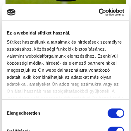
Ez a weboldal sütiket használ.
ÉLŐKÉPES KÖZVETÍTÉS A PUSKÁS
Sütiket használunk a tartalmak és hirdetések személyre
AKADÉMIA ELLENI MECCSRŐL
szabásához, közösségi funkciók biztosításához,
2026-08-07
valamint weboldalforgalmunk elemzéséhez. Ezenkívül
A 17:30-kor kezdődő hazai találkozó az M4Sporton és
közösségi média-, hirdető- és elemező partnereinkkel
a csatorna honlapján lesz kö...
megosztjuk az Ön weboldalhasználatra vonatkozó
adatait, akik kombinálhatják az adatokat más olyan
adatokkal, amelyeket Ön adott meg számukra vagy az
Ön által használt más szolgáltatásokból gyűjtöttek. A
weboldalon való böngészés folytatásával Ön hozzájárul a
sütik használatához.
Hozzájárulás
Elengedhetetlen
kiválasztása
KÖVETKEZŐ MÉRKŐZÉS