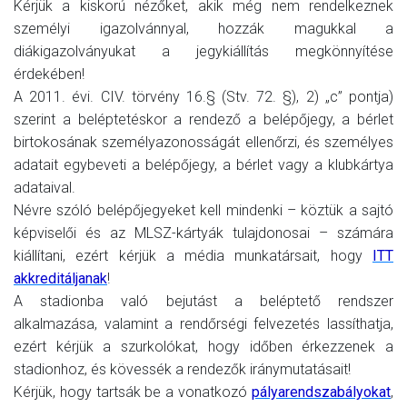
Kérjük a kiskorú nézőket, akik még nem rendelkeznek
személyi igazolvánnyal, hozzák magukkal a
diákigazolványukat a jegykiállítás megkönnyítése
érdekében!
A 2011. évi. CIV. törvény 16.§ (Stv. 72. §), 2) „c” pontja)
szerint a beléptetéskor a rendező a belépőjegy, a bérlet
birtokosának személyazonosságát ellenőrzi, és személyes
adatait egybeveti a belépőjegy, a bérlet vagy a klubkártya
adataival.
Névre szóló belépőjegyeket kell mindenki – köztük a sajtó
képviselői és az MLSZ-kártyák tulajdonosai – számára
kiállítani, ezért kérjük a média munkatársait, hogy
ITT
akkreditáljanak
!
A stadionba való bejutást a beléptető rendszer
alkalmazása, valamint a rendőrségi felvezetés lassíthatja,
ezért kérjük a szurkolókat, hogy időben érkezzenek a
stadionhoz, és kövessék a rendezők iránymutatásait!
Kérjük, hogy tartsák be a vonatkozó
pályarendszabályokat
,