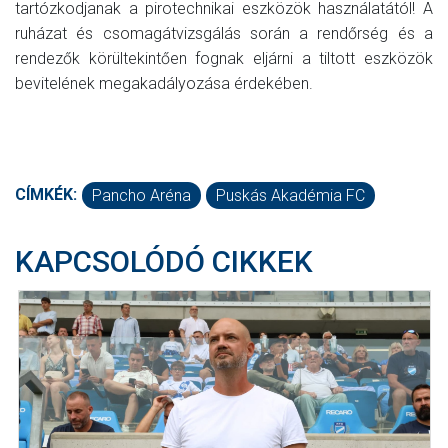
tartózkodjanak a pirotechnikai eszközök használatától! A
ruházat és csomagátvizsgálás során a rendőrség és a
rendezők körültekintően fognak eljárni a tiltott eszközök
bevitelének megakadályozása érdekében.
CÍMKÉK:
Pancho Aréna
Puskás Akadémia FC
KAPCSOLÓDÓ CIKKEK