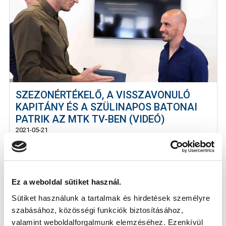
SZEZONÉRTÉKELŐ, A VISSZAVONULÓ
KAPITÁNY ÉS A SZÜLINAPOS BATONAI
PATRIK AZ MTK TV-BEN (VIDEÓ)
2021-05-21
2021 ötödik MTK TV-s adásában Zakor Sándor
tulajdonos és Polyák Balázs sportigaz...
Ez a weboldal sütiket használ.
Sütiket használunk a tartalmak és hirdetések személyre
szabásához, közösségi funkciók biztosításához,
valamint weboldalforgalmunk elemzéséhez. Ezenkívül