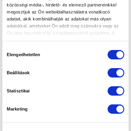
közösségi média-, hirdető- és elemező partnereinkkel
KÖVETKEZŐ MÉRKŐZÉS
megosztjuk az Ön weboldalhasználatra vonatkozó
adatait, akik kombinálhatják az adatokat más olyan
2026-08-09 17:30
adatokkal, amelyeket Ön adott meg számukra vagy az
SÁNDOR KÁROLY LABDARÚGÓ AKADÉMIA
Ön által használt más szolgáltatásokból gyűjtöttek. A
weboldalon való böngészés folytatásával Ön hozzájárul a
sütik használatához.
Hozzájárulás
VS
Elengedhetetlen
kiválasztása
MTK BUDAPEST II
SZEKSZÁRDI UFC
Beállítások
MTK BUDAPEST HÍRLEVÉL
Statisztikai
Ne maradjon le egy eseményről sem! Iratkozzon fel ingyenes
hírlevelünkre:
Marketing