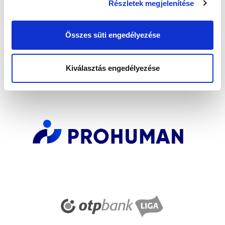
Részletek megjelenítése
Elfogadom az
Adatvédelmi tájékoztatót
!
Összes süti engedélyezése
FELIRATKOZOM
Kiválasztás engedélyezése
SZPONZOROK