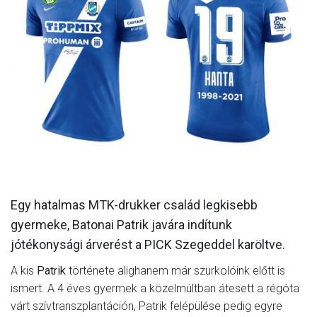
MÉRKŐZÉSEK
KLUB
GALÉRIA
SZURKOLÓI ÉLMÉNYEK
AKKREDITÁCIÓ
Egy hatalmas MTK-drukker család legkisebb
gyermeke, Batonai Patrik javára indítunk
jótékonysági árverést a PICK Szegeddel karöltve.
A kis
Patrik
története alighanem már szurkolóink előtt is
ismert. A 4 éves gyermek a közelmúltban átesett a régóta
várt szívtranszplantáción, Patrik felépülése pedig egyre