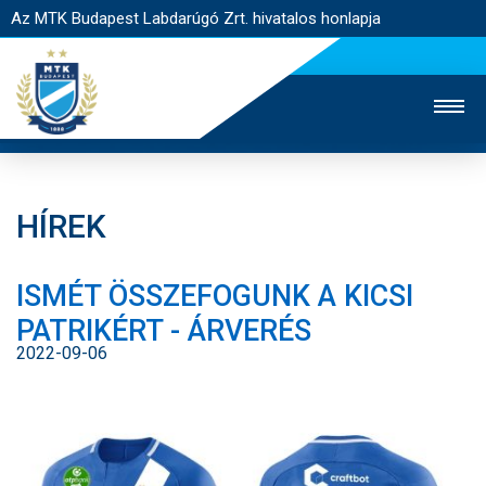
Az MTK Budapest Labdarúgó Zrt. hivatalos honlapja
HÍREK
MTK TV
UTÁNPÓTLÁS
NŐI SZAKÁG
ISMÉT ÖSSZEFOGUNK A KICSI
JEGYÉRTÉKESÍTÉS
WEBSHOP
STADION
PATRIKÉRT - ÁRVERÉS
EGYESÜLET
KAPCSOLAT
2022-09-06
NYITÓLAP
HÍREK
CSAPATOK