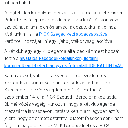
jobban halad.
A műtét után komolyan megváltozott a család élete, hiszen
Patrik teljes felépülését csak egy tiszta lakás és környezet
szolgálhatja, ami jelentős anyagi áldozatokkal jár: ehhez
kívánunk mi is - a
PICK Szeged kézilabdacsapatával
karöltve - hozzájárulni egy újabb jótékonysági akcióval.
A két klub egy-egy klublegenda által dedikált mezt bocsát
licitre a
hivatalos Facebook-oldalunkon, licitálni
kommentben lehet a bejegyzés fotói alatt IDE KATTINTVA!
Kanta József, valamint a svéd olimpiai ezüstérmes
kézilabdázó, Jonas Källman - aki kétszer lett bajnok a
Szegeddel - mezére szeptember 1-től lehet licitálni
szeptember 14-ig, a PICK Szeged - Barcelona kézilabda
BL-mérkőzés végéig. Kuriózum, hogy a két klublegenda
mezszáma is visszavonultatásra került, ami egyben azt is
jelenti, hogy az érintett számmal ellátott felsőben senki nem
fog már pályára lépni az MTK Budapestnél és a PICK