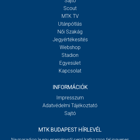
Sajtó
Scout
MTK TV
Utánpótlás
Női Szakág
Jegyértékesítés
Webshop
Stadion
Egyesület
Kapcsolat
INFORMÁCIÓK
Impresszum
Adatvédelmi Tájékoztató
Sajtó
MTK BUDAPEST HÍRLEVÉL
Ne maradjon le egy eseményről sem! Iratkozzon fel ingyenes