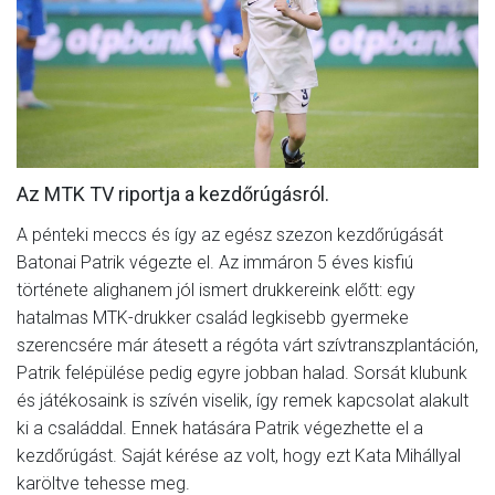
MÉRKŐZÉSEK
KLUB
GALÉRIA
SZURKOLÓI ÉLMÉNYEK
Az MTK TV riportja a kezdőrúgásról.
AKKREDITÁCIÓ
A pénteki meccs és így az egész szezon kezdőrúgását
Batonai Patrik végezte el. Az immáron 5 éves kisfiú
története alighanem jól ismert drukkereink előtt: egy
hatalmas MTK-drukker család legkisebb gyermeke
szerencsére már átesett a régóta várt szívtranszplantáción,
Patrik felépülése pedig egyre jobban halad. Sorsát klubunk
és játékosaink is szívén viselik, így remek kapcsolat alakult
ki a családdal. Ennek hatására Patrik végezhette el a
kezdőrúgást. Saját kérése az volt, hogy ezt Kata Mihállyal
karöltve tehesse meg.