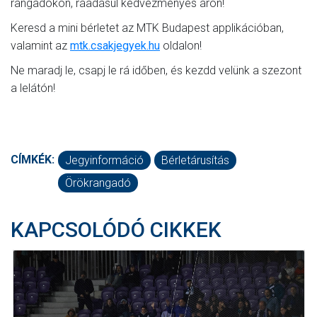
rangadókon, ráadásul kedvezményes áron!
Keresd a mini bérletet az MTK Budapest applikációban,
valamint az
mtk.csakjegyek.hu
oldalon!
Ne maradj le, csapj le rá időben, és kezdd velünk a szezont
a lelátón!
CÍMKÉK:
Jegyinformáció
Bérletárusítás
Örökrangadó
KAPCSOLÓDÓ CIKKEK