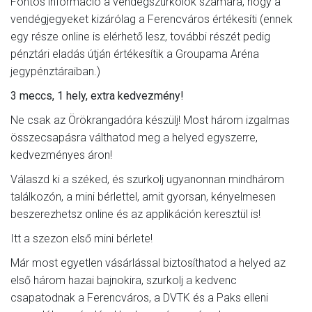
Fontos információ a vendégszurkolók számára, hogy a
vendégjegyeket kizárólag a Ferencváros értékesíti (ennek
egy része online is elérhető lesz, további részét pedig
pénztári eladás útján értékesítik a Groupama Aréna
jegypénztáraiban.)
3 meccs, 1 hely, extra kedvezmény!
Ne csak az Örökrangadóra készülj! Most három izgalmas
összecsapásra válthatod meg a helyed egyszerre,
kedvezményes áron!
Válaszd ki a széked, és szurkolj ugyanonnan mindhárom
találkozón, a mini bérlettel, amit gyorsan, kényelmesen
beszerezhetsz online és az applikáción keresztül is!
Itt a szezon első mini bérlete!
Már most egyetlen vásárlással biztosíthatod a helyed az
első három hazai bajnokira, szurkolj a kedvenc
csapatodnak a Ferencváros, a DVTK és a Paks elleni