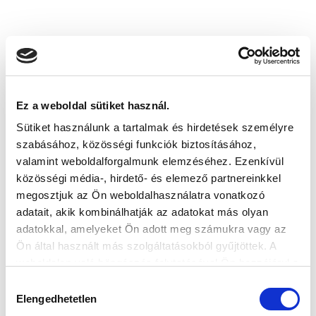
KÖVETKEZŐ MÉRKŐZÉS
2026-08-07 17:30
ÚJ HIDEGKUTI NÁNDOR STADION
Ez a weboldal sütiket használ.
Sütiket használunk a tartalmak és hirdetések személyre
VS
szabásához, közösségi funkciók biztosításához,
valamint weboldalforgalmunk elemzéséhez. Ezenkívül
közösségi média-, hirdető- és elemező partnereinkkel
MTK BUDAPEST
PUSKÁS AKADÉMIA FC
megosztjuk az Ön weboldalhasználatra vonatkozó
adatait, akik kombinálhatják az adatokat más olyan
MTK BUDAPEST HÍRLEVÉL
adatokkal, amelyeket Ön adott meg számukra vagy az
Ne maradjon le egy eseményről sem! Iratkozzon fel ingyenes
Ön által használt más szolgáltatásokból gyűjtöttek. A
hírlevelünkre:
weboldalon való böngészés folytatásával Ön hozzájárul a
sütik használatához.
Hozzájárulás
Elengedhetetlen
kiválasztása