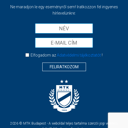
Ne maradjon le egy eseményről sem! Iratkozzon fel ingyenes
hírlevelünkre:
Elfogadom az
Adatvédelmi tájékoztatót
!
FELIRATKOZOM
2026 © MTK Budapest - A weboldal teljes tartalma szerzői jogi védelem