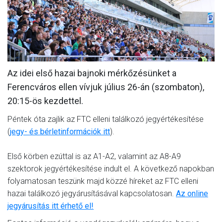
MÉRKŐZÉSEK
KLUB
GALÉRIA
Az idei első hazai bajnoki mérkőzésünket a
SZURKOLÓI ÉLMÉNYEK
Ferencváros ellen vívjuk július 26-án (szombaton),
AKKREDITÁCIÓ
20:15-ös kezdettel.
Péntek óta zajlik az FTC elleni találkozó jegyértékesítése
(
jegy- és bérletinformációk itt
).
Első körben ezúttal is az A1-A2, valamint az A8-A9
szektorok jegyértékesítése indult el. A következő napokban
folyamatosan teszünk majd közzé híreket az FTC elleni
hazai találkozó jegyárusításával kapcsolatosan.
Az online
jegyárusítás itt érhető el!