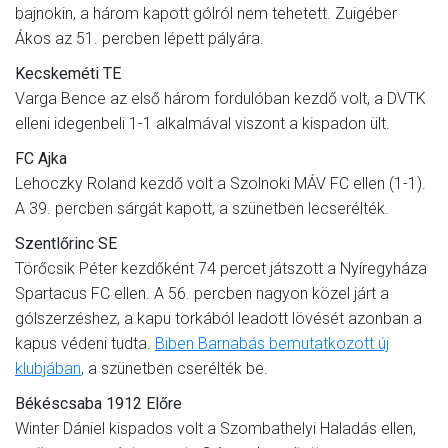
bajnokin, a három kapott gólról nem tehetett. Zuigéber
Ákos az 51. percben lépett pályára.
Kecskeméti TE
Varga Bence az első három fordulóban kezdő volt, a DVTK
elleni idegenbeli 1-1 alkalmával viszont a kispadon ült.
FC Ajka
Lehoczky Roland kezdő volt a Szolnoki MÁV FC ellen (1-1).
A 39. percben sárgát kapott, a szünetben lecserélték.
Szentlőrinc SE
Törőcsik Péter kezdőként 74 percet játszott a Nyíregyháza
Spartacus FC ellen. A 56. percben nagyon közel járt a
gólszerzéshez, a kapu torkából leadott lövését azonban a
kapus védeni tudta.
Biben Barnabás bemutatkozott új
klubjában
, a szünetben cserélték be.
Békéscsaba 1912 Előre
Winter Dániel kispados volt a Szombathelyi Haladás ellen,