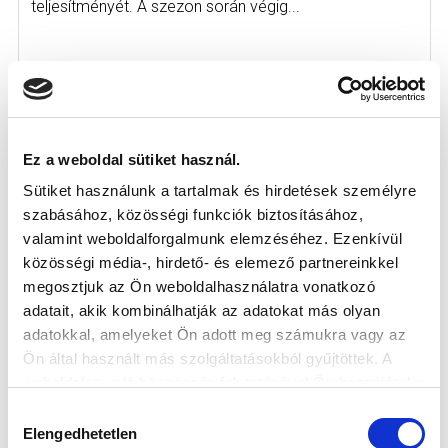
teljesítményét. A szezon során végig...
Ez a weboldal sütiket használ.
KÖVETKEZŐ MÉRKŐZÉS
Sütiket használunk a tartalmak és hirdetések személyre
2026-08-07 17:30
szabásához, közösségi funkciók biztosításához,
ÚJ HIDEGKUTI NÁNDOR STADION
valamint weboldalforgalmunk elemzéséhez. Ezenkívül
közösségi média-, hirdető- és elemező partnereinkkel
megosztjuk az Ön weboldalhasználatra vonatkozó
VS
adatait, akik kombinálhatják az adatokat más olyan
adatokkal, amelyeket Ön adott meg számukra vagy az
MTK BUDAPEST
PUSKÁS AKADÉMIA FC
Ön által használt más szolgáltatásokból gyűjtöttek. A
weboldalon való böngészés folytatásával Ön hozzájárul a
MTK BUDAPEST HÍRLEVÉL
sütik használatához.
Hozzájárulás
Elengedhetetlen
kiválasztása
Ne maradjon le egy eseményről sem! Iratkozzon fel ingyenes