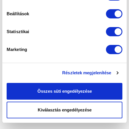
hírlevelünkre:
Beállítások
Statisztikai
Elfogadom az
Adatvédelmi tájékoztatót
!
Marketing
FELIRATKOZOM
Részletek megjelenítése
SZPONZOROK
Összes süti engedélyezése
Kiválasztás engedélyezése