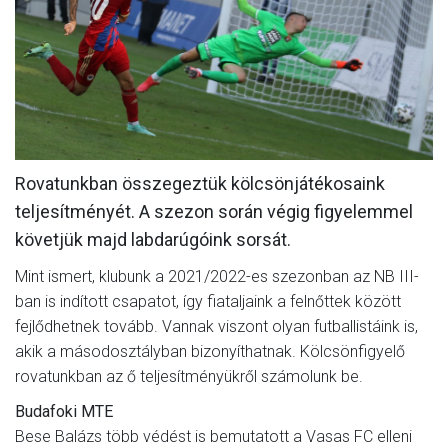
MÉRKŐZÉSEK
KLUB
GALÉRIA
SZURKOLÓI ÉLMÉNYEK
Rovatunkban összegeztük kölcsönjátékosaink
AKKREDITÁCIÓ
teljesítményét. A szezon során végig figyelemmel
követjük majd labdarúgóink sorsát.
Mint ismert, klubunk a 2021/2022-es szezonban az NB III-
ban is indított csapatot, így fiataljaink a felnőttek között
fejlődhetnek tovább. Vannak viszont olyan futballistáink is,
akik a másodosztályban bizonyíthatnak. Kölcsönfigyelő
rovatunkban az ő teljesítményükről számolunk be.
Budafoki MTE
Bese Balázs több védést is bemutatott a Vasas FC elleni