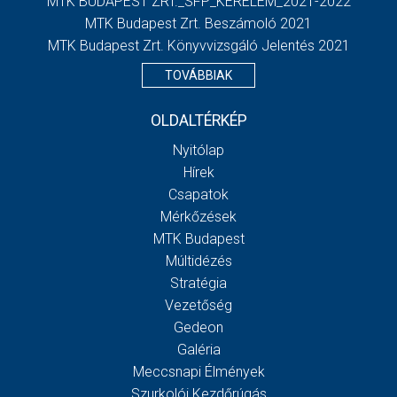
MTK BUDAPEST ZRT._SFP_KERELEM_2021-2022
MTK Budapest Zrt. Beszámoló 2021
MTK Budapest Zrt. Könyvvizsgáló Jelentés 2021
TOVÁBBIAK
OLDALTÉRKÉP
Nyitólap
Hírek
Csapatok
Mérkőzések
MTK Budapest
Múltidézés
Stratégia
Vezetőség
Gedeon
Galéria
Meccsnapi Élmények
Szurkolói Kezdőrúgás