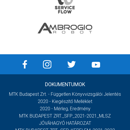
DOKUMENTUMOK
MTK Budapest Zrt. - Független Könyvvizsgálói Jelentés
2020 - Kiegészítő Melléklet
2020 - Mérleg, Eredmény
MTK BUDAPEST ZRT._SFP_2021-2021_MLSZ
JÓVÁHAGYÓ HATÁROZAT