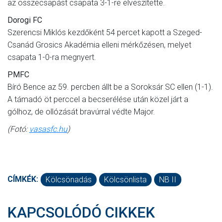
az összecsapást csapata 3-1-re elveszítette.
Dorogi FC
Szerencsi Miklós kezdőként 54 percet kapott a Szeged-
Csanád Grosics Akadémia elleni mérkőzésen, melyet
csapata 1-0-ra megnyert.
PMFC
Bíró Bence az 59. percben állt be a Soroksár SC ellen (1-1).
A támadó öt perccel a becserélése után közel járt a
gólhoz, de ollózását bravúrral védte Major.
(Fotó:
vasasfc.hu
)
CÍMKÉK:
Kölcsönadás
Kölcsönlista
NB II
KAPCSOLÓDÓ CIKKEK