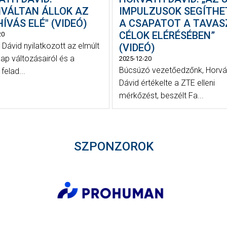
IVÁLTAN ÁLLOK AZ
IMPULZUSOK SEGÍTHE
HÍVÁS ELÉ" (VIDEÓ)
A CSAPATOT A TAVAS
CÉLOK ELÉRÉSÉBEN”
20
 Dávid nyilatkozott az elmúlt
(VIDEÓ)
ap változásairól és a
2025-12-20
Búcsúzó vezetőedzőnk, Horvá
 felad...
Dávid értékelte a ZTE elleni
mérkőzést, beszélt Fa...
SZPONZOROK