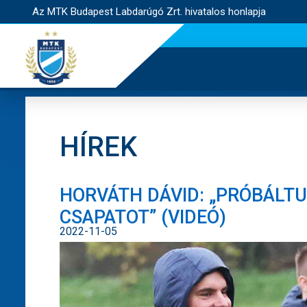
Az MTK Budapest Labdarúgó Zrt. hivatalos honlapja
HÍREK
HORVÁTH DÁVID: „PRÓBÁLTU
CSAPATOT” (VIDEÓ)
2022-11-05