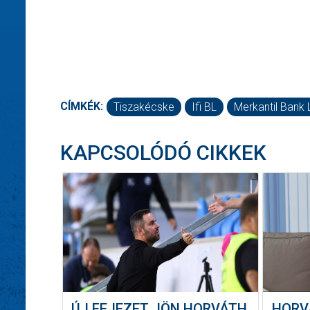
CÍMKÉK:
Tiszakécske
Ifi BL
Merkantil Bank 
KAPCSOLÓDÓ CIKKEK
ÚJ FEJEZET JÖN HORVÁTH
HORV