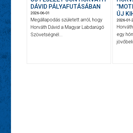
DÁVID PÁLYAFUTÁSÁBAN
"MOT
ÚJ KI
2026-06-01
Megállapodás született arról, hogy
2026-01-
Horváth
Horváth Dávid a Magyar Labdarúgó
egy hón
Szövetségnél...
jövőbeli