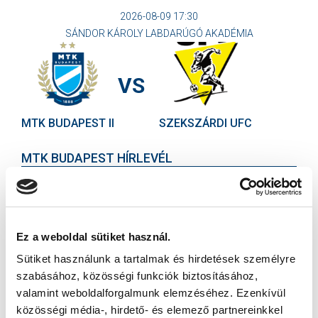
2026-08-09 17:30
SÁNDOR KÁROLY LABDARÚGÓ AKADÉMIA
VS
MTK BUDAPEST II
SZEKSZÁRDI UFC
MTK BUDAPEST HÍRLEVÉL
Ne maradjon le egy eseményről sem! Iratkozzon fel ingyenes
hírlevelünkre:
Ez a weboldal sütiket használ.
Sütiket használunk a tartalmak és hirdetések személyre
szabásához, közösségi funkciók biztosításához,
valamint weboldalforgalmunk elemzéséhez. Ezenkívül
Elfogadom az
Adatvédelmi tájékoztatót
!
közösségi média-, hirdető- és elemező partnereinkkel