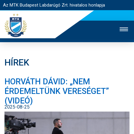
Az MTK Budapest Labdarúgó Zrt. hivatalos honlapja
HÍREK
MTK TV
UTÁNPÓTLÁS
NŐI SZAKÁG
HORVÁTH DÁVID: „NEM
JEGYÉRTÉKESÍTÉS
WEBSHOP
STADION
ÉRDEMELTÜNK VERESÉGET”
EGYESÜLET
KAPCSOLAT
(VIDEÓ)
2025-08-25
NYITÓLAP
HÍREK
CSAPATOK