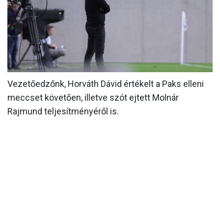
MÉRKŐZÉSEK
KLUB
GALÉRIA
SZURKOLÓI ÉLMÉNYEK
Vezetőedzőnk, Horváth Dávid értékelt a Paks elleni
AKKREDITÁCIÓ
meccset követően, illetve szót ejtett Molnár
Rajmund teljesítményéről is.