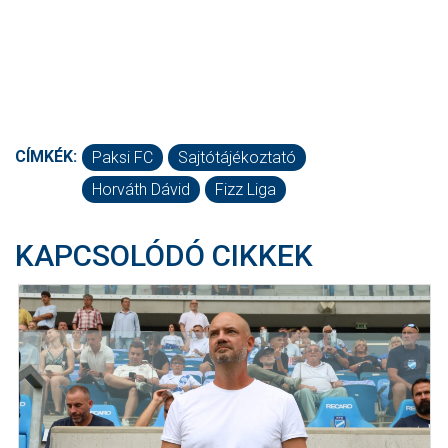
CÍMKÉK:
Paksi FC
Sajtótájékoztató
Horváth Dávid
Fizz Liga
KAPCSOLÓDÓ CIKKEK