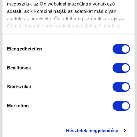
megosztjuk az Ön weboldalhasználatra vonatkozó
FELIRATKOZOM
adatait, akik kombinálhatják az adatokat más olyan
adatokkal, amelyeket Ön adott meg számukra vagy az
Ön által használt más szolgáltatásokból gyűjtöttek. A
SZPONZOROK
weboldalon való böngészés folytatásával Ön hozzájárul a
sütik használatához.
Hozzájárulás
Elengedhetetlen
kiválasztása
Beállítások
Statisztikai
Marketing
Részletek megjelenítése