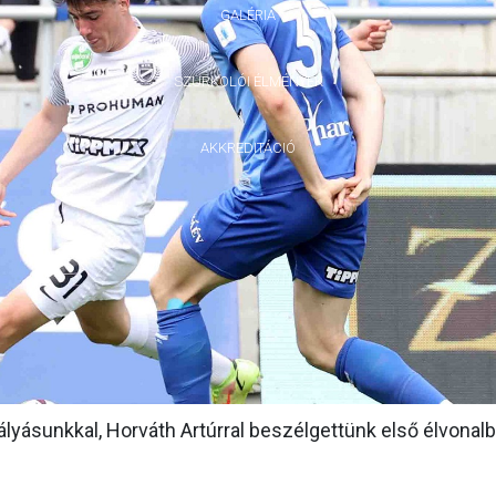
GALÉRIA
SZURKOLÓI ÉLMÉNYEK
AKKREDITÁCIÓ
yásunkkal, Horváth Artúrral beszélgettünk első élvonalb