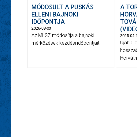
MÓDOSULT A PUSKÁS
A TÖ
ELLENI BAJNOKI
HORV
IDŐPONTJA
TOVÁ
(VIDE
2026-08-03
Az MLSZ módosítja a bajnoki
2025-04-
Újabb j
mérkőzések kezdési időpontjait.
hosszab
Horváth 