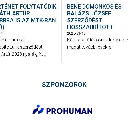
RTÉNET FOLYTATÓDIK:
BENE DOMONKOS ÉS
ÁTH ARTÚR
BALÁZS JÓZSEF
BBRA IS AZ MTK-BAN
SZERZŐDÉST
Ó)
HOSSZABBÍTOTT
14
2025-03-18
átékosunkkal
Két fiatal játékosunk kötelezte
bítottunk szerződést:
magát további évekre.
Artúr 2028 nyaráig írt...
SZPONZOROK