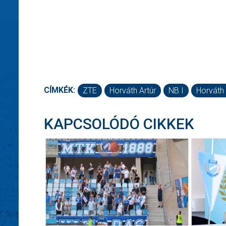
CÍMKÉK:
ZTE
Horváth Artúr
NB I
Horváth 
KAPCSOLÓDÓ CIKKEK