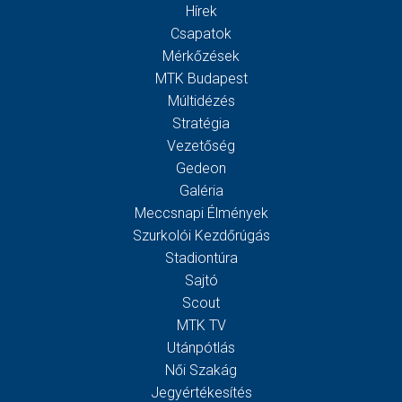
Hírek
Csapatok
Mérkőzések
MTK Budapest
Múltidézés
Stratégia
Vezetőség
Gedeon
Galéria
Meccsnapi Élmények
Szurkolói Kezdőrúgás
Stadiontúra
Sajtó
Scout
MTK TV
Utánpótlás
Női Szakág
Jegyértékesítés