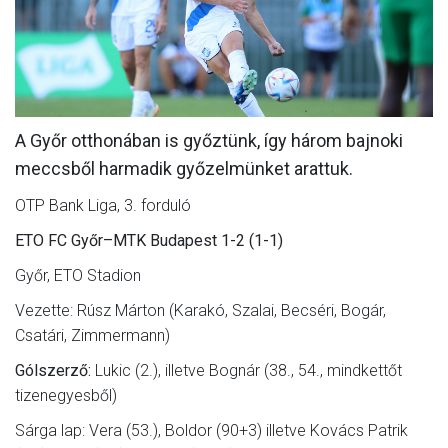
MÉRKŐZÉSEK
KLUB
GALÉRIA
A Győr otthonában is győztünk, így három bajnoki
SZURKOLÓI ÉLMÉNYEK
meccsből harmadik győzelmünket arattuk.
AKKREDITÁCIÓ
OTP Bank Liga, 3. forduló
ETO FC Győr–MTK Budapest 1-2 (1-1)
Győr, ETO Stadion
Vezette: Rúsz Márton (Karakó, Szalai, Becséri, Bogár,
Csatári, Zimmermann)
Gólszerző:
Lukic (2.), illetve Bognár (38., 54., mindkettőt
tizenegyesből)
Sárga lap: Vera (53.), Boldor (90+3) illetve Kovács Patrik