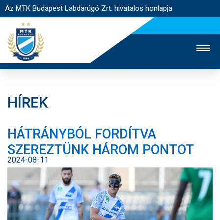
Az MTK Budapest Labdarúgó Zrt. hivatalos honlapja
HÍREK
MTK TV
UTÁNPÓTLÁS
NŐI SZAKÁG
HÁTRÁNYBÓL FORDÍTVA
JEGYÉRTÉKESÍTÉS
WEBSHOP
STADION
SZEREZTÜNK HÁROM PONTOT
EGYESÜLET
KAPCSOLAT
2024-08-11
NYITÓLAP
HÍREK
CSAPATOK