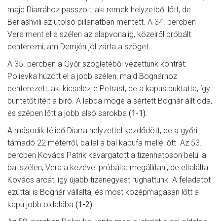
majd Diarrához passzolt, aki remek helyzetből lőtt, de
Beriashvili az utolsó pillanatban mentett. A 34. percben
Vera ment el a szélen az alapvonalig, közelről próbált
centerezni, ám Demjén jól zárta a szöget.
A 35. percben a Győr szögletéből vezettünk kontrát:
Polievka húzott el a jobb szélen, majd Bognárhoz
centerezett, aki kicselezte Petrast, de a kapus buktatta, így
büntetőt ítélt a bíró. A labda mögé a sértett Bognár állt oda,
és szépen lőtt a jobb alsó sarokba
(1-1)
.
A második félidő Diarra helyzettel kezdődött, de a győri
támadó 22 méterről, ballal a bal kapufa mellé lőtt. Az 53.
percben Kovács Patrik kavargatott a tizenhatoson belül a
bal szélen, Vera a kezével próbálta megállítani, de eltalálta
Kovács arcát, így újabb tizenegyest rúghattunk. A feladatot
ezúttal is Bognár vállalta, és most középmagasan lőtt a
kapu jobb oldalába
(1-2)
.