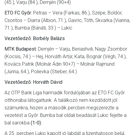
(45.), Varju (84.), Demjén (90+4)
ETO FC Győr:
Petras – Vera (Farkas, 86.), Szépe, Boldor,
Csontos – Diarra (Albion, 71.), Gavric, Tóth, Skvarka (Vianna,
71.), Bumba (Bánáti, 33.) – Lukic
Vezetőedző: Borbély Balázs
MTK Budapest:
Demjén – Varju, Beriashvili, Nagy Zsombor
(Kocsis, 74.) – Hej, Horváth Artúr, Kata, Bognár (Végh, 74.),
Kovács Patrik (Molnár Ádin 90+7) – Molnár Rajmund
(Jurina, 64.), Polievka (Stieber, 64.)
Vezetőedző: Horváth Dávid
Az OTP Bank Liga harmadik fordulójában az ETO FC Győr
otthonába látogattunk. A találkozó nem kezdődött jól
számunkra, hiszen a második percben megszerezte a
vezetést a Győr: Bumba bal oldali beadását Lukic fejelte a
bal sarokba
(1-0)
.
A 25. percben Lukic kapott jó labdát a tizenhatoson belül,