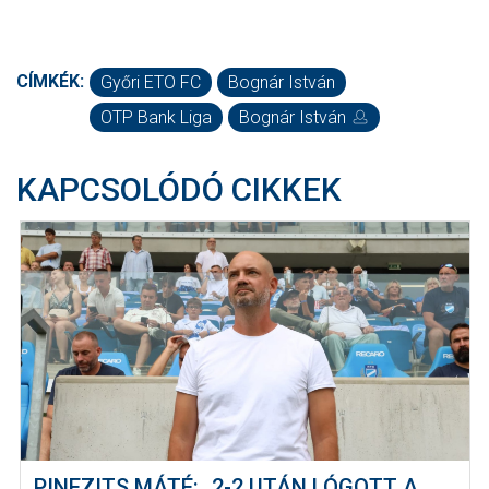
CÍMKÉK:
Győri ETO FC
Bognár István
OTP Bank Liga
Bognár István
KAPCSOLÓDÓ CIKKEK
PINEZITS MÁTÉ: „2-2 UTÁN LÓGOTT A