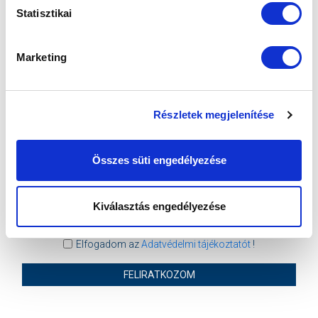
Statisztikai
VS
Marketing
BFC SIÓFOK
MTK BUDAPEST II
MTK BUDAPEST HÍRLEVÉL
Részletek megjelenítése
Ne maradjon le egy eseményről sem! Iratkozzon fel ingyenes
hírlevelünkre:
Összes süti engedélyezése
Kiválasztás engedélyezése
Elfogadom az
Adatvédelmi tájékoztatót
!
FELIRATKOZOM