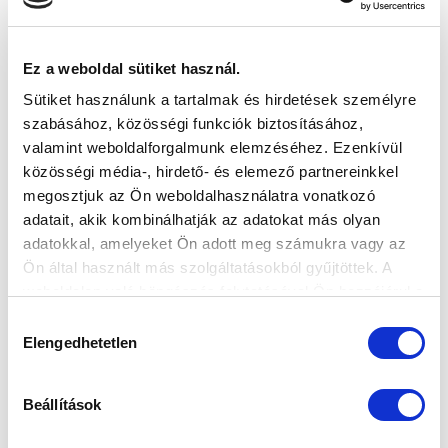
DRÁMAI HAJRÁBAN VESZÍTETTÜNK A
Ez a weboldal sütiket használ.
PUSKÁS AKADÉMIA ELLEN
2026-08-07
Sütiket használunk a tartalmak és hirdetések személyre
Hiába jöttünk vissza 2-0-s hátrányból, a meccs utolsó
szabásához, közösségi funkciók biztosításához,
lövésével 3-2-re a Puskás...
valamint weboldalforgalmunk elemzéséhez. Ezenkívül
közösségi média-, hirdető- és elemező partnereinkkel
megosztjuk az Ön weboldalhasználatra vonatkozó
adatait, akik kombinálhatják az adatokat más olyan
adatokkal, amelyeket Ön adott meg számukra vagy az
Ön által használt más szolgáltatásokból gyűjtöttek. A
weboldalon való böngészés folytatásával Ön hozzájárul a
sütik használatához.
Hozzájárulás
Elengedhetetlen
kiválasztása
KÖVETKEZŐ MÉRKŐZÉS
2026-08-12 19:00
Beállítások
SIÓFOK VÁROSI STADION