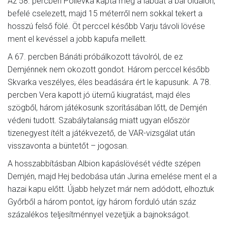
Az 58. percben Polievka kapta meg a labdát a bal oldalon,
befelé cselezett, majd 15 méterről nem sokkal tekert a
hosszú felső fölé. Öt perccel később Varju távoli lövése
ment el kevéssel a jobb kapufa mellett.
A 67. percben Bánáti próbálkozott távolról, de ez
Demjénnek nem okozott gondot. Három perccel később
Skvarka veszélyes, éles beadására ért le kapusunk. A 78.
percben Vera kapott jó ütemű kiugratást, majd éles
szögből, három játékosunk szorításában lőtt, de Demjén
védeni tudott. Szabálytalanság miatt ugyan először
tizenegyest ítélt a játékvezető, de VAR-vizsgálat után
visszavonta a büntetőt – jogosan.
A hosszabbításban Albion kapáslövését védte szépen
Demjén, majd Hej bedobása után Jurina emelése ment el a
hazai kapu előtt. Újabb helyzet már nem adódott, elhoztuk
Győrből a három pontot, így három forduló után száz
százalékos teljesítménnyel vezetjük a bajnokságot.