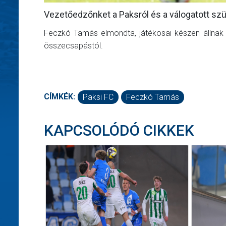
Vezetőedzőnket a Paksról és a válogatott szü
Feczkó Tamás elmondta, játékosai készen állnak a 
összecsapástól.
CÍMKÉK:
Paksi FC
Feczkó Tamás
KAPCSOLÓDÓ CIKKEK