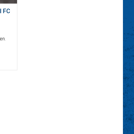
I FC
en.