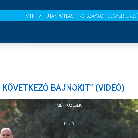
MTK TV
UTÁNPÓTLÁS
NŐI SZAKÁG
JEGYÉRTÉKES
NYITÓLAP
HÍREK
 KÖVETKEZŐ BAJNOKIT” (VIDEÓ)
CSAPATOK
MÉRKŐZÉSEK
KLUB