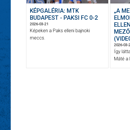
KÉPGALÉRIA: MTK
„A M
BUDAPEST - PAKSI FC 0-2
ELMO
ELLE
2026-03-21
Képeken a Paks elleni bajnoki
MEZŐ
meccs.
(VIDE
2026-03-
Így lát
Máté a P