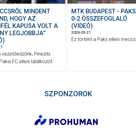
ECCSRŐL MINDENT
MTK BUDAPEST - PAKS
ND, HOGY AZ
0-2 ÖSSZEFOGLALÓ
NFÉL KAPUSA VOLT A
(VIDEÓ)
NY LEGJOBBJA”
2026-03-21
Ez történt a Paks elleni meccs
Ó)
21
ta vezetőedzőnk, Pinezits
aksi FC elleni találkozót.
SZPONZOROK