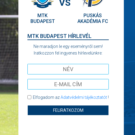
VS
MTK
PUSKÁS
BUDAPEST
AKADÉMIA FC
MTK BUDAPEST HÍRLEVÉL
Ne maradjon le egy eseményről sem!
Iratkozzon fel ingyenes hírlevelünkre:
Elfogadom az
Adatvédelmi tájékoztatót
!
FELIRATKOZOM