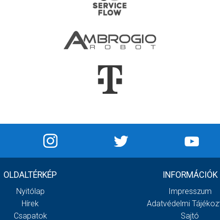
OLDALTÉRKÉP
INFORMÁCIÓK
Nyitólap
Impresszum
Hírek
Adatvédelmi Tájékoz
Csapatok
Sajtó