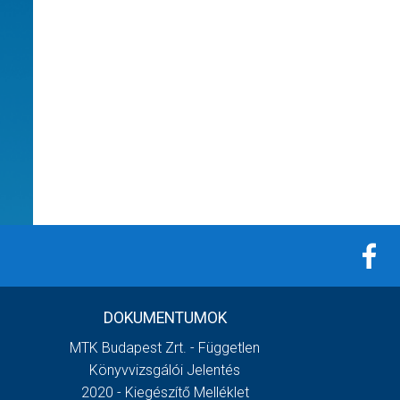
DOKUMENTUMOK
MTK Budapest Zrt. - Független
Könyvvizsgálói Jelentés
2020 - Kiegészítő Melléklet