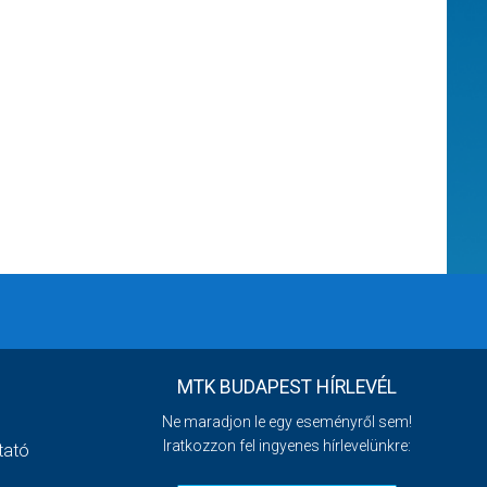
MTK BUDAPEST HÍRLEVÉL
Ne maradjon le egy eseményről sem!
Iratkozzon fel ingyenes hírlevelünkre:
tató