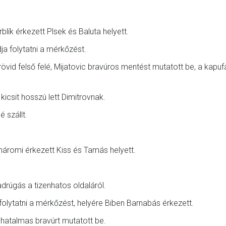
blík érkezett Plsek és Baluta helyett.
udja folytatni a mérkőzést.
övid felső felé, Mijatovic bravúros mentést mutatott be, a kapuf
kicsit hosszú lett Dimitrovnak.
 szállt.
máromi érkezett Kiss és Tamás helyett.
adrúgás a tizenhatos oldaláról.
folytatni a mérkőzést, helyére Biben Barnabás érkezett.
c hatalmas bravúrt mutatott be.