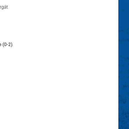
rgát
 (0-2).