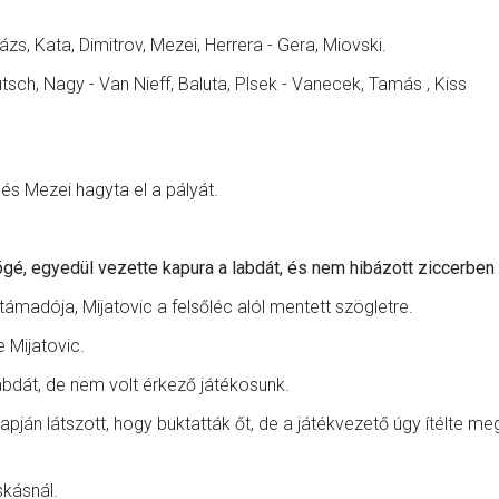
ázs, Kata, Dimitrov, Mezei, Herrera - Gera, Miovski.
sch, Nagy - Van Nieff, Baluta, Plsek - Vanecek, Tamás , Kiss
 és Mezei hagyta el a pályát.
gé, egyedül vezette kapura a labdát, és nem hibázott ziccerben 
ámadója, Mijatovic a felsőléc alól mentett szögletre.
 Mijatovic.
labdát, de nem volt érkező játékosunk.
pján látszott, hogy buktatták őt, de a játékvezető úgy ítélte me
skásnál.