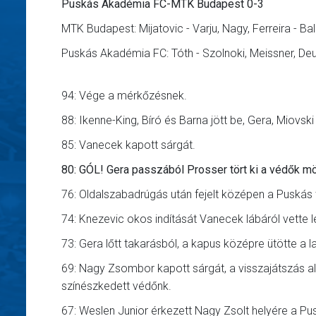
Puskás Akadémia FC-MTK Budapest 0-3
MTK Budapest: Mijatovic - Varju, Nagy, Ferreira - Bal
Puskás Akadémia FC: Tóth - Szolnoki, Meissner, Deut
94: Vége a mérkőzésnek.
88: Ikenne-King, Bíró és Barna jött be, Gera, Miovski
85: Vanecek kapott sárgát.
80: GÓL! Gera passzából Prosser tört ki a védők mö
76: Oldalszabadrúgás után fejelt középen a Puskás t
74: Knezevic okos indítását Vanecek lábáról vette le
73: Gera lőtt takarásból, a kapus középre ütötte a 
69: Nagy Zsombor kapott sárgát, a visszajátszás ala
színészkedett védőnk.
67: Weslen Junior érkezett Nagy Zsolt helyére a Pu