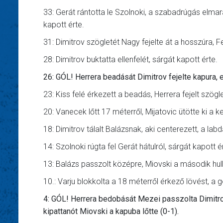
33: Gerát rántotta le Szolnoki, a szabadrúgás el
kapott érte.
31: Dimitrov szögletét Nagy fejelte át a hosszúra, Fe
28: Dimitrov buktatta ellenfelét, sárgát kapott érte.
26: GÓL! Herrera beadását Dimitrov fejelte kapura, ez
23: Kiss felé érkezett a beadás, Herrera fejelt szögle
20: Vanecek lőtt 17 méterről, Mijatovic ütötte ki a ke
18: Dimitrov tálalt Balázsnak, aki centerezett, a la
14: Szolnoki rúgta fel Gerát hátulról, sárgát kapott é
13: Balázs passzolt középre, Miovski a második hul
10.: Varju blokkolta a 18 méterről érkező lövést, a
4: GÓL! Herrera bedobását Mezei passzolta Dimitrov
kipattanót Miovski a kapuba lőtte (0-1).