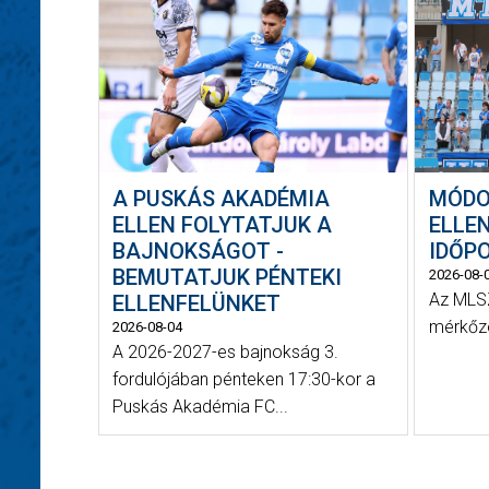
A PUSKÁS AKADÉMIA
MÓDO
ELLEN FOLYTATJUK A
ELLEN
BAJNOKSÁGOT -
IDŐP
BEMUTATJUK PÉNTEKI
2026-08-
Az MLSZ
ELLENFELÜNKET
mérkőzé
2026-08-04
A 2026-2027-es bajnokság 3.
fordulójában pénteken 17:30-kor a
Puskás Akadémia FC...