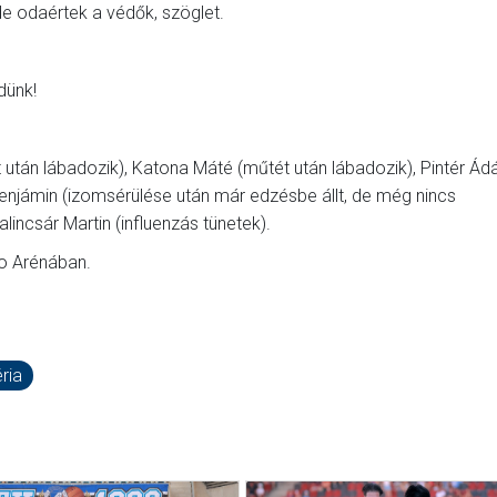
de odaértek a védők, szöglet.
dünk!
után lábadozik), Katona Máté (műtét után lábadozik), Pintér Á
njámin (izomsérülése után már edzésbe állt, de még nincs
lincsár Martin (influenzás tünetek).
o Arénában.
ria