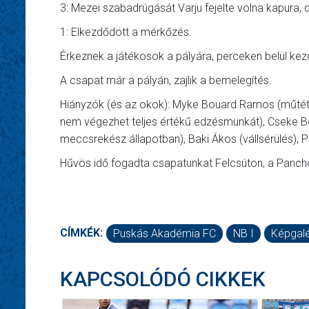
3: Mezei szabadrúgását Varju fejelte volna kapura, 
1: Elkezdődött a mérkőzés.
Érkeznek a játékosok a pályára, perceken belül kez
A csapat már a pályán, zajlik a bemelegítés.
Hiányzók (és az okok): Myke Bouard Ramos (műtét 
nem végezhet teljes értékű edzésmunkát), Cseke Be
meccsrekész állapotban), Baki Ákos (vállsérülés), Pa
Hűvös idő fogadta csapatunkat Felcsúton, a Panch
CÍMKÉK:
Puskás Akadémia FC
NB I
Képgalé
KAPCSOLÓDÓ CIKKEK