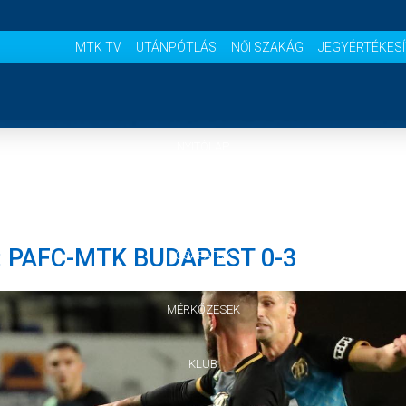
MTK TV
UTÁNPÓTLÁS
NŐI SZAKÁG
JEGYÉRTÉKES
NYITÓLAP
HÍREK
: PAFC-MTK BUDAPEST 0-3
CSAPATOK
MÉRKŐZÉSEK
KLUB