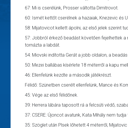
67: Mi is cserélünk, Prosser váltotta Dimitrovot.
60: Ismét kettőt cserélnek a hazaiak, Knezevic és Ur
58: Mijatovicot kellett ápolni, az első jelek szerint t
57: Jobbról érkező beadást követően fejelhettek a r
tornázta a labdát.
54: Miovski indította Gerát a jobb oldalon, a beadás 
50: Mezei ballábas kísérlete 18 méterről a kapu mellé
46: Ellenfelünk kezdte a második játékrészt.
Félidő: Szünetben cserélt ellenfelünk, Mance és Ko
45: Vége az első félidőnek.
39: Herrera lábára taposott rá a felcsúti védő, szab
37: CSERE: Újoncot avatunk, Kata Mihály nem tudja 
35: Szöglet után Plsek lőhetett 4 méterről, Mijatovi