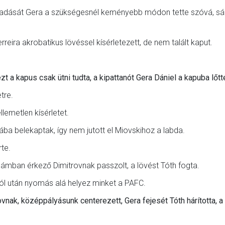
maradását Gera a szükségesnél keményebb módon tette szóvá, sá
rreira akrobatikus lövéssel kísérletezett, de nem talált kaput.
t a kapus csak ütni tudta, a kipattanót Gera Dániel a kapuba lőtte
tre.
llemetlen kísérletet.
bdába belekaptak, így nem jutott el Miovskihoz a labda.
rte.
lámban érkező Dimitrovnak passzolt, a lövést Tóth fogta.
 gól után nyomás alá helyez minket a PAFC.
nak, középpályásunk centerezett, Gera fejesét Tóth hárította, a