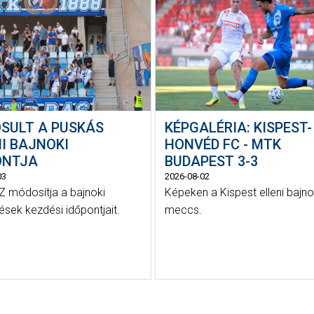
SULT A PUSKÁS
KÉPGALÉRIA: KISPEST-
I BAJNOKI
HONVÉD FC - MTK
ONTJA
BUDAPEST 3-3
03
2026-08-02
 módosítja a bajnoki
Képeken a Kispest elleni bajno
sek kezdési időpontjait.
meccs.