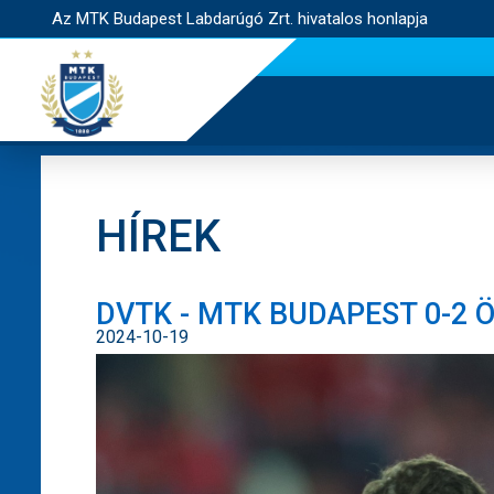
Az MTK Budapest Labdarúgó Zrt. hivatalos honlapja
HÍREK
DVTK - MTK BUDAPEST 0-2 
2024-10-19