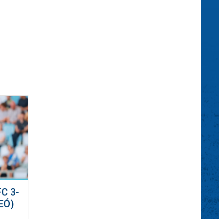
C 3-
EÓ)