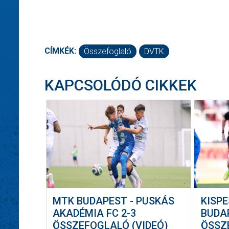
CÍMKÉK:
Összefoglaló
DVTK
KAPCSOLÓDÓ CIKKEK
MTK BUDAPEST - PUSKÁS
KISPE
AKADÉMIA FC 2-3
BUDA
ÖSSZEFOGLALÓ (VIDEÓ)
ÖSSZ