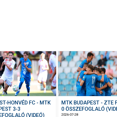
ST-HONVÉD FC - MTK
MTK BUDAPEST - ZTE F
PEST 3-3
0 ÖSSZEFOGLALÓ (VID
EFOGLALÓ (VIDEÓ)
2026-07-28