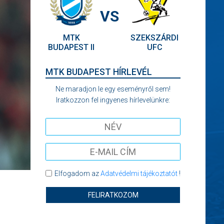
VS
MTK
SZEKSZÁRDI
BUDAPEST II
UFC
MTK BUDAPEST HÍRLEVÉL
Ne maradjon le egy eseményről sem!
Iratkozzon fel ingyenes hírlevelünkre:
Elfogadom az
Adatvédelmi tájékoztatót
!
FELIRATKOZOM